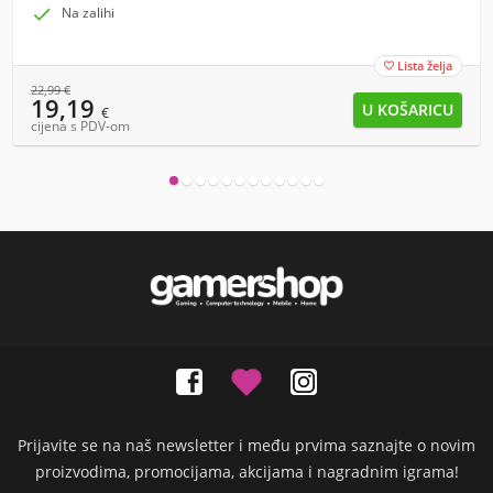

Na zalihi
Lista želja

22,99
€
19,19
€
cijena s PDV-om
Prijavite se na naš newsletter i među prvima saznajte o novim
proizvodima, promocijama, akcijama i nagradnim igrama!