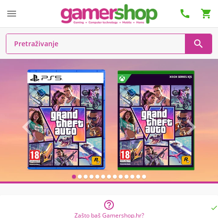








Zašto baš Gamershop.hr?