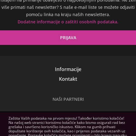
više primati naš newsletter? S naše e-mail liste se možete odjaviti
pomoću linka na kraju naših newslettera.
Dodatne informacije o zaštiti osobnih podataka.
Informacije
Kontakt
NAŠI PARTNERI
Zaštita Vaših podataka na prvom mjestu! Također koristimo kolačiće!
Na našoj web stranici koristimo kolačiće kako bismo osigurali rad bez
Slike na ovoj web stranici služe samo kao ilustracija. Tehničke
grešaka i savršeno korisničko iskustvo. Klikom na gumb prihvati
specifikacije, sadržaji paketa i hardverski zahtjevi softvera navedeni
dopuštate korištenje ovih kolačića, kao i prijenos podataka vezanih uz
na ovoj web stranici imaju samo informativnu svrhu, izdavači
ponašanje. Postavke kolačića možete promijeniti u bilo kojem trenutku