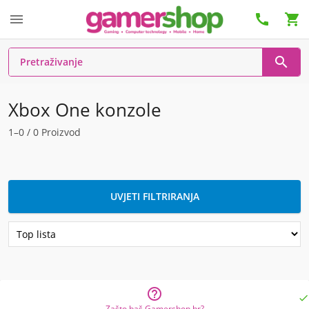




Xbox One konzole
1–0 / 0 Proizvod
UVJETI FILTRIRANJA


Zašto baš Gamershop.hr?