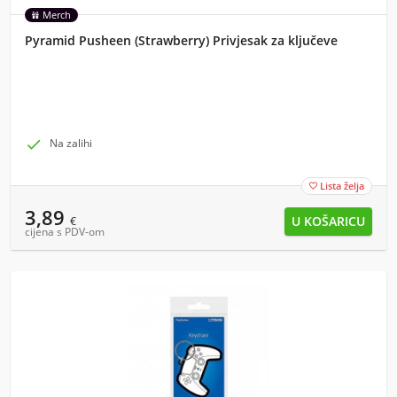
Merch
Pyramid Pusheen (Strawberry) Privjesak za ključeve

Na zalihi
Lista želja

3,89
€
cijena s PDV-om