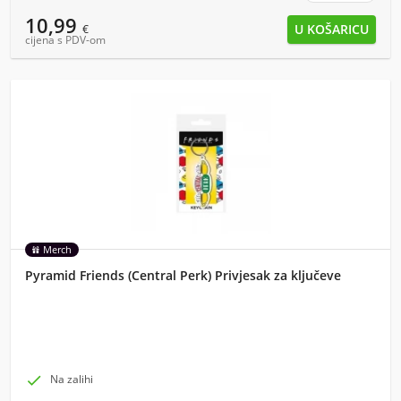
10,99
€
cijena s PDV-om
Merch
Pyramid Friends (Central Perk) Privjesak za ključeve

Na zalihi