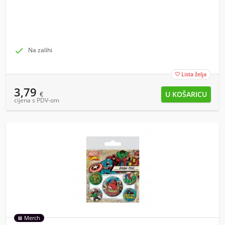

Na zalihi
Lista želja

3,79
€
cijena s PDV-om
Merch