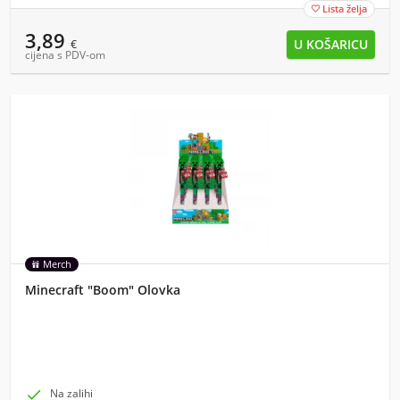
Lista želja

3,89
€
cijena s PDV-om
Merch
Minecraft "Boom" Olovka

Na zalihi