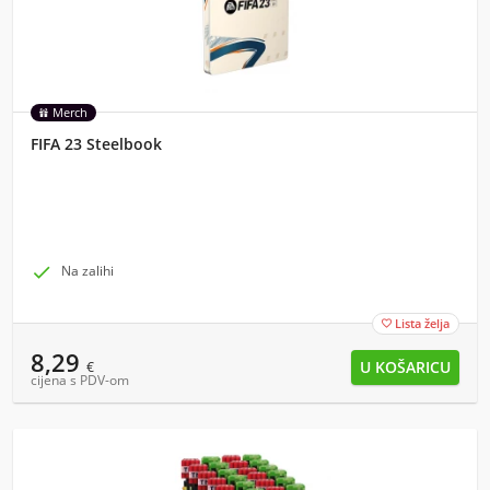
Merch
FIFA 23 Steelbook

Na zalihi
Lista želja

8,29
€
cijena s PDV-om