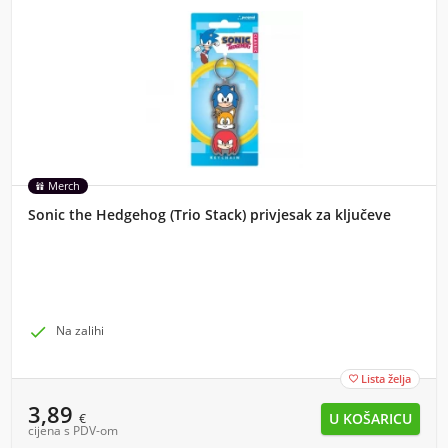
Merch
Sonic the Hedgehog (Trio Stack) privjesak za ključeve

Na zalihi
Lista želja

3,89
€
cijena s PDV-om