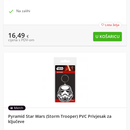

Na zalihi
Lista želja

16,49
€
cijena s PDV-om
Merch
Pyramid Star Wars (Storm Trooper) PVC Privjesak za
ključeve