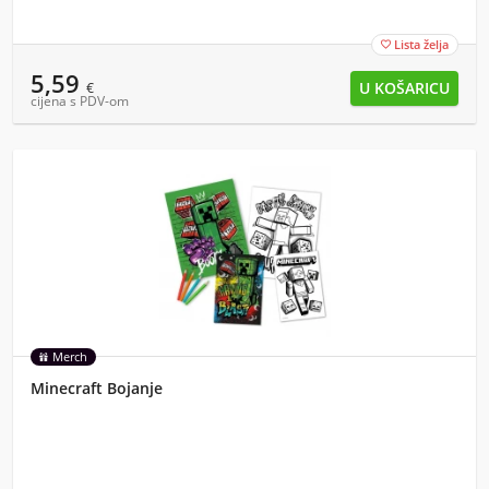
Lista želja

5,59
€
cijena s PDV-om
Merch
Minecraft Bojanje