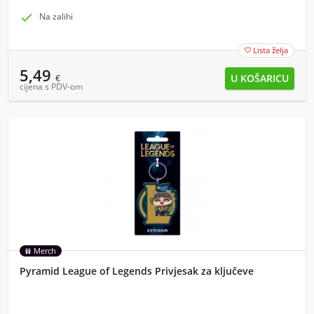

Na zalihi
Lista želja

5,49
€
cijena s PDV-om
Merch
Pyramid League of Legends Privjesak za ključeve