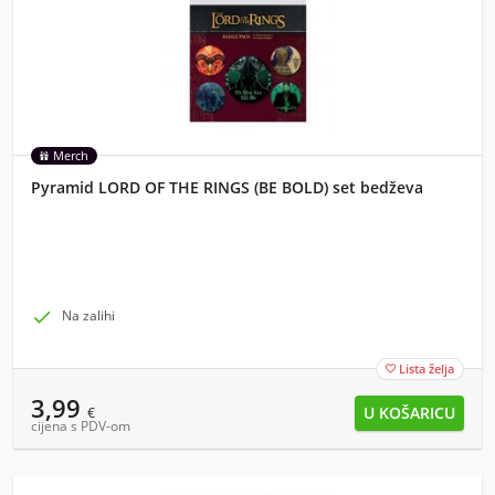
Merch
Pyramid LORD OF THE RINGS (BE BOLD) set bedževa

Na zalihi
Lista želja

3,99
€
cijena s PDV-om