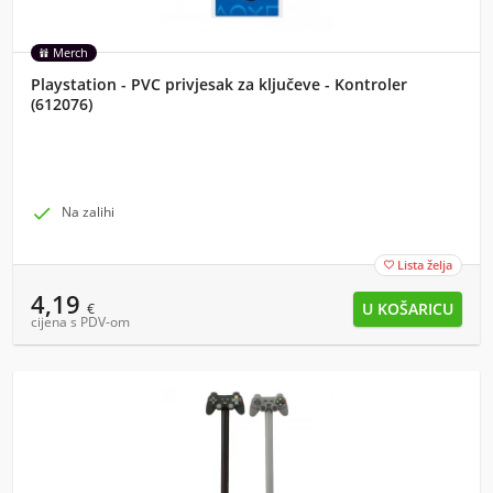
Merch
Playstation - PVC privjesak za ključeve - Kontroler
(612076)

Na zalihi
Lista želja

4,19
€
cijena s PDV-om