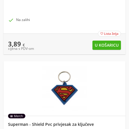

Na zalihi
Lista želja

3,89
€
cijena s PDV-om
Merch
Superman - Shield Pvc privjesak za ključeve