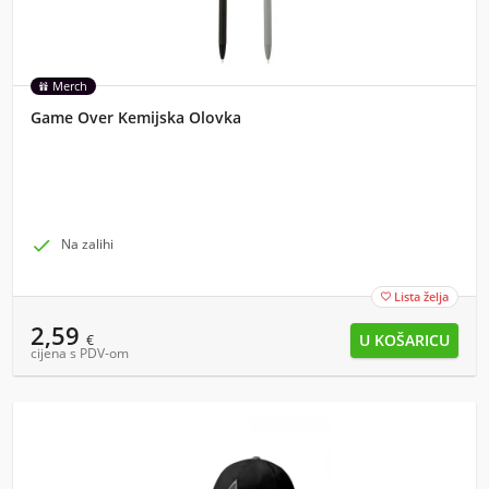
Merch
Game Over Kemijska Olovka

Na zalihi
Lista želja

2,59
€
cijena s PDV-om