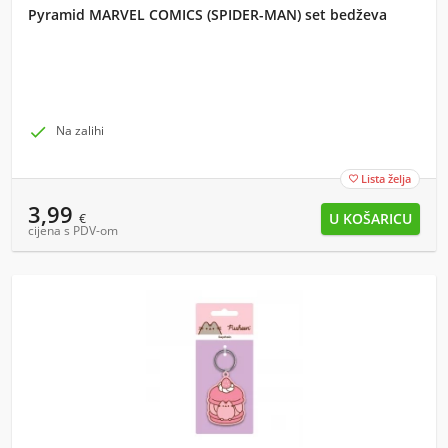
Pyramid MARVEL COMICS (SPIDER-MAN) set bedževa

Na zalihi
Lista želja

3,99
€
cijena s PDV-om