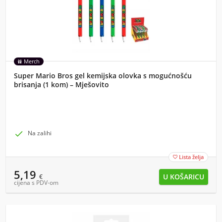
Merch
Super Mario Bros gel kemijska olovka s mogućnošću
brisanja (1 kom) – Mješovito

Na zalihi
Lista želja

5,19
€
cijena s PDV-om