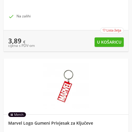

Na zalihi
Lista želja

3,89
€
cijena s PDV-om
Merch
Marvel Logo Gumeni Privjesak za Ključeve