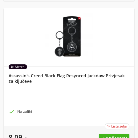
Merch
Assassin's Creed Black Flag Resynced Jackdaw Privjesak
za ključeve

Na zalihi
Lista želja

8,09