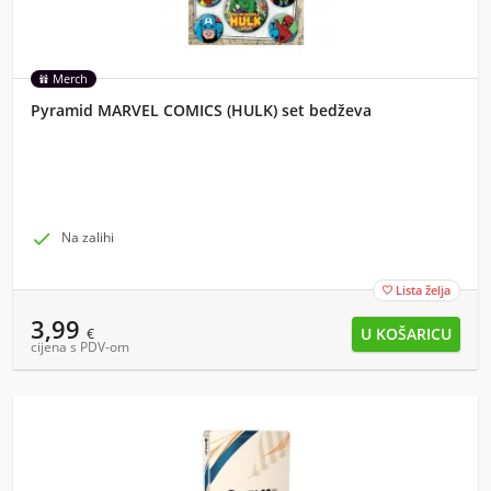
Merch
Pyramid MARVEL COMICS (HULK) set bedževa

Na zalihi
Lista želja

3,99
€
cijena s PDV-om