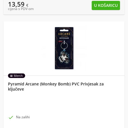
13,59
€
cijena s PDV-om
Merch
Pyramid Arcane (Monkey Bomb) PVC Privjesak za
ključeve

Na zalihi