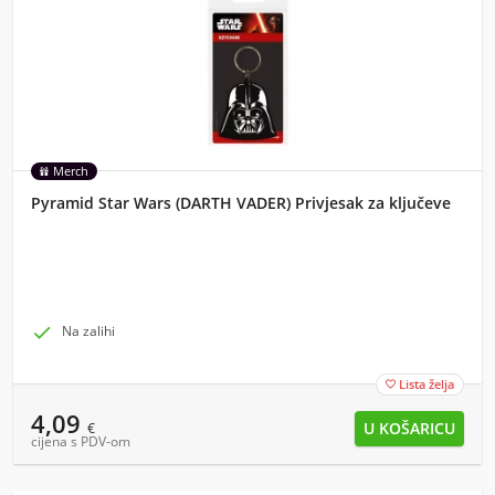
Merch
Pyramid Star Wars (DARTH VADER) Privjesak za ključeve

Na zalihi
Lista želja

4,09
€
cijena s PDV-om