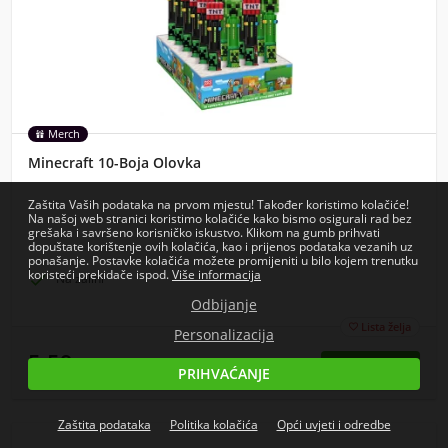
Merch
Minecraft 10-Boja Olovka
Zaštita Vaših podataka na prvom mjestu! Također koristimo kolačiće!
Na našoj web stranici koristimo kolačiće kako bismo osigurali rad bez
grešaka i savršeno korisničko iskustvo. Klikom na gumb prihvati
dopuštate korištenje ovih kolačića, kao i prijenos podataka vezanih uz
ponašanje. Postavke kolačića možete promijeniti u bilo kojem trenutku
koristeći prekidače ispod.
Više informacija

Na zalihi
Odbijanje
Lista želja

Personalizacija
5,59
€
PRIHVAĆANJE
cijena s PDV-om
Zaštita podataka
Politika kolačića
Opći uvjeti i odredbe