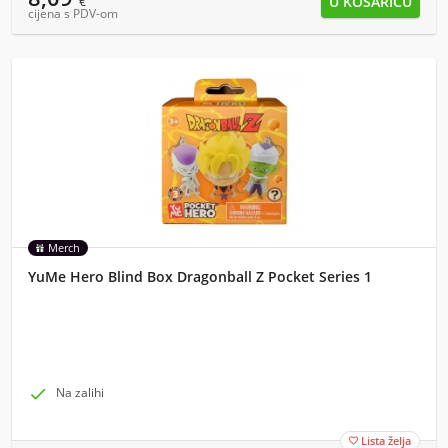
€
cijena s PDV-om
Merch
YuMe Hero Blind Box Dragonball Z Pocket Series 1

Na zalihi
Lista želja
