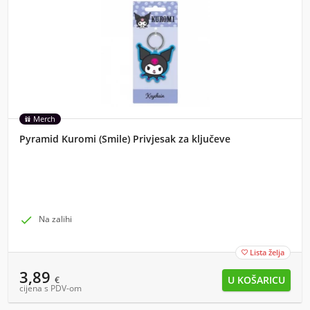
Merch
Pyramid Kuromi (Smile) Privjesak za ključeve

Na zalihi
Lista želja

3,89
€
cijena s PDV-om