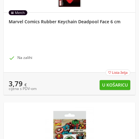
Merch
Marvel Comics Rubber Keychain Deadpool Face 6 cm

Na zalihi
Lista želja

3,79
€
cijena s PDV-om