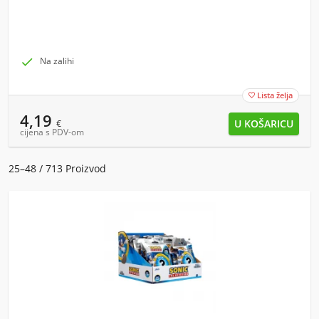

Na zalihi
Lista želja

4,19
€
cijena s PDV-om
25–48 / 713 Proizvod