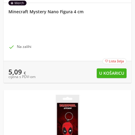
Merch
Minecraft Mystery Nano Figura 4 cm

Na zalihi
Lista želja

5,09
€
cijena s PDV-om