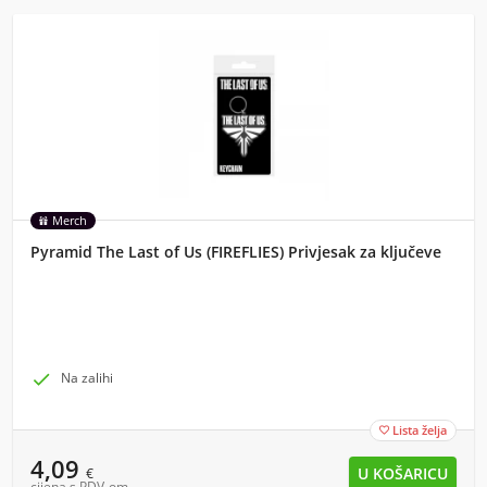
Merch
Pyramid The Last of Us (FIREFLIES) Privjesak za ključeve

Na zalihi
Lista želja

4,09
€
cijena s PDV-om