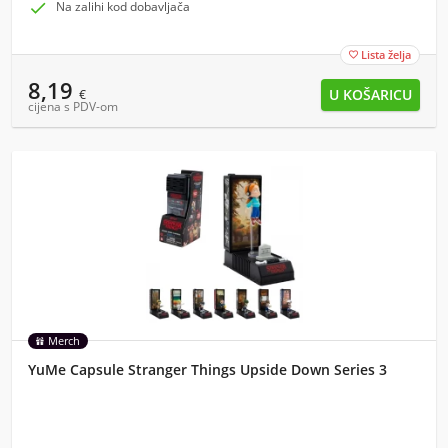

Na zalihi kod dobavljača
Lista želja

8,19
€
cijena s PDV-om
Merch
YuMe Capsule Stranger Things Upside Down Series 3