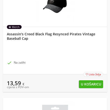
Merch
Assassin's Creed Black Flag Resynced Pirates Vintage
Baseball Cap

Na zalihi
Lista želja

13,59
€
cijena s PDV-om