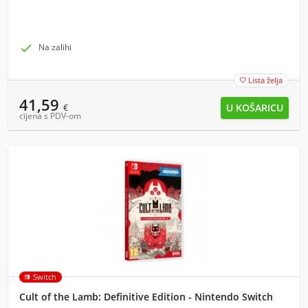

Na zalihi
Lista želja

41,59
€
cijena s PDV-om
Switch
Cult of the Lamb: Definitive Edition - Nintendo Switch