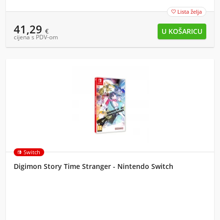
Lista želja

41,29
€
cijena s PDV-om
Switch
Digimon Story Time Stranger - Nintendo Switch