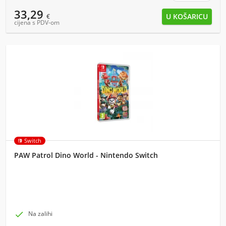
33,29
€
cijena s PDV-om
Switch
PAW Patrol Dino World - Nintendo Switch

Na zalihi