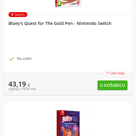
Switch
Bluey's Quest for The Gold Pen - Nintendo Switch

Na zalihi
Lista želja

43,19
€
cijena s PDV-om