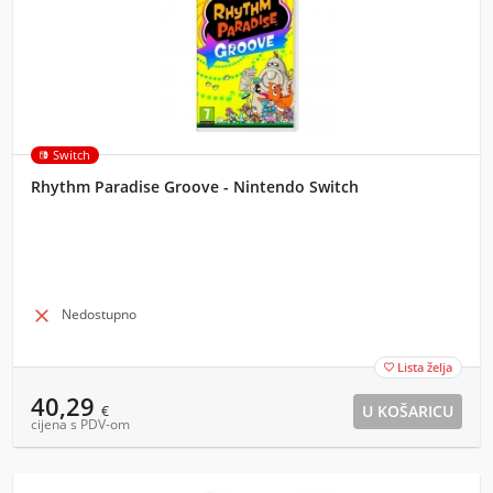
Switch
Rhythm Paradise Groove - Nintendo Switch

Nedostupno
Lista želja

40,29
€
cijena s PDV-om