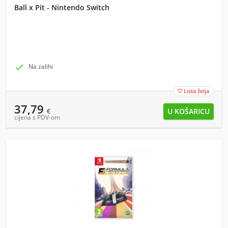
Ball x Pit - Nintendo Switch

Na zalihi
Lista želja

37,79
€
cijena s PDV-om