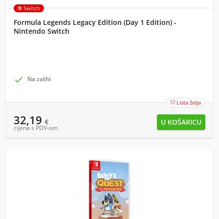
Switch
Formula Legends Legacy Edition (Day 1 Edition) -
Nintendo Switch

Na zalihi
Lista želja

32,19
€
cijena s PDV-om