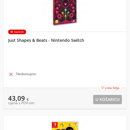
Switch
Just Shapes & Beats - Nintendo Switch

Nedostupno
Lista želja

43,09
€
cijena s PDV-om