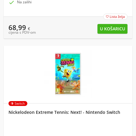

Na zalihi
Lista želja

68,99
€
cijena s PDV-om
Switch
Nickelodeon Extreme Tennis: Next! - Nintendo Switch