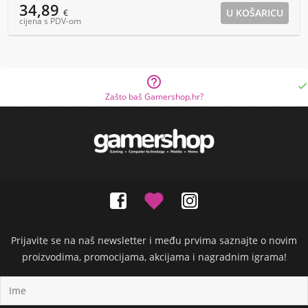
34,89
€
cijena s PDV-om


Zašto baš Gamershop.hr?
Prijavite se na naš newsletter i među prvima saznajte o novim
proizvodima, promocijama, akcijama i nagradnim igrama!