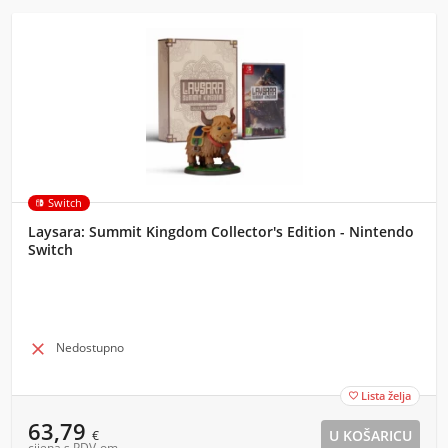
Switch
Laysara: Summit Kingdom Collector's Edition - Nintendo
Switch

Nedostupno
Lista želja

63,79
€
cijena s PDV-om