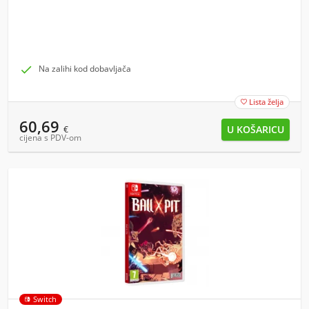

Na zalihi kod dobavljača
Lista želja

60,69
€
cijena s PDV-om
Switch