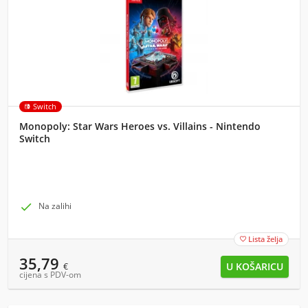
Switch
Monopoly: Star Wars Heroes vs. Villains - Nintendo
Switch

Na zalihi
Lista želja

35,79
€
cijena s PDV-om