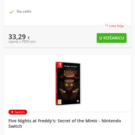

Na zalihi
Lista želja

33,29
€
cijena s PDV-om
Switch
Five Nights at Freddy's: Secret of the Mimic - Nintendo
Switch