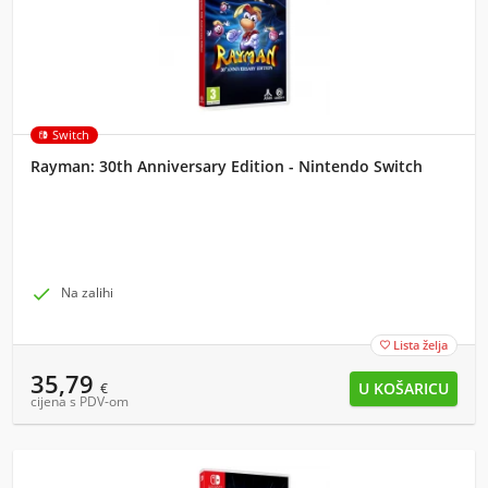
Switch
Rayman: 30th Anniversary Edition - Nintendo Switch

Na zalihi
Lista želja

35,79
€
cijena s PDV-om