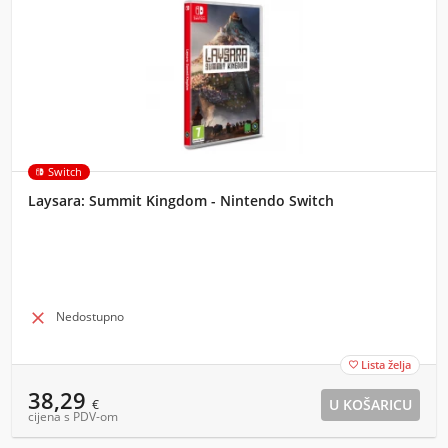
Switch
Laysara: Summit Kingdom - Nintendo Switch

Nedostupno
Lista želja

38,29
€
cijena s PDV-om