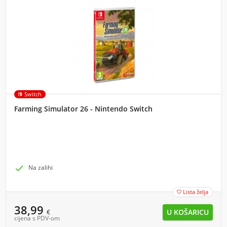
Switch
Farming Simulator 26 - Nintendo Switch

Na zalihi
Lista želja

38,99
€
cijena s PDV-om