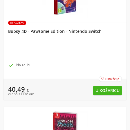
Switch
Bubsy 4D - Pawsome Edition - Nintendo Switch

Na zalihi
Lista želja

40,49
€
cijena s PDV-om