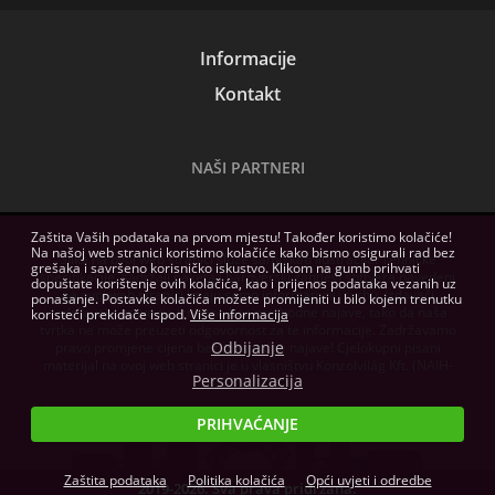
Informacije
Kontakt
NAŠI PARTNERI
Zaštita Vaših podataka na prvom mjestu! Također koristimo kolačiće!
Na našoj web stranici koristimo kolačiće kako bismo osigurali rad bez
Slike na ovoj web stranici služe samo kao ilustracija. Tehničke
grešaka i savršeno korisničko iskustvo. Klikom na gumb prihvati
specifikacije, sadržaji paketa i hardverski zahtjevi softvera navedeni
dopuštate korištenje ovih kolačića, kao i prijenos podataka vezanih uz
na ovoj web stranici imaju samo informativnu svrhu, izdavači
ponašanje. Postavke kolačića možete promijeniti u bilo kojem trenutku
zadržavaju pravo na izmjene bez prethodne najave, tako da naša
koristeći prekidače ispod.
Više informacija
tvrtka ne može preuzeti odgovornost za te informacije. Zadržavamo
Odbijanje
pravo promjene cijena bez prethodne najave! Cjelokupni pisani
materijal na ovoj web stranici je u vlasništvu Konzolvilág Kft. (NAIH-
Personalizacija
82255/2014.)
PRIHVAĆANJE
Zaštita podataka
Politika kolačića
Opći uvjeti i odredbe
2019-2026. Sva prava pridržana.