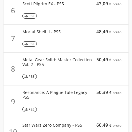
43,09
Scott Pilgrim EX - PS5
€
bruto
6
PS5
48,49
Mortal Shell II - PS5
€
bruto
7
PS5
50,49
Metal Gear Solid: Master Collection
€
bruto
Vol. 2 - PS5
8
PS5
50,39
Resonance: A Plague Tale Legacy -
€
bruto
PS5
9
PS5
60,49
Star Wars Zero Company - PS5
€
bruto
10