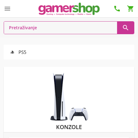




PS5
KONZOLE