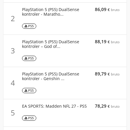
86,09
PlayStation 5 (PS5) DualSense
€
bruto
kontroler - Maratho...
2
PS5
88,19
PlayStation 5 (PS5) DualSense
€
bruto
kontroler – God of...
3
PS5
89,79
PlayStation 5 (PS5) DualSense
€
bruto
kontroler - Genshin ...
4
PS5
78,29
EA SPORTS: Madden NFL 27 - PS5
€
bruto
5
PS5