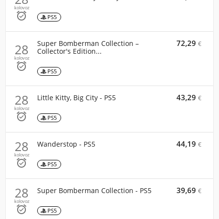
kolovoz

PS5
72,29
Super Bomberman Collection –
€
28
Collector's Edition...
kolovoz

PS5
28
43,29
Little Kitty, Big City - PS5
€
kolovoz

PS5
28
44,19
Wanderstop - PS5
€
kolovoz

PS5
28
39,69
Super Bomberman Collection - PS5
€
kolovoz

PS5