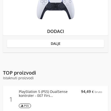
DODACI
DALJE
TOP proizvodi
Istaknuti proizvodi
94,49
PlayStation 5 (PS5) DualSense
€
bruto
kontroler - 007 Firs...
1
PS5