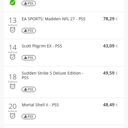

PS5
13
78,29
EA SPORTS: Madden NFL 27 - PS5
€
kolovoz

PS5
14
43,09
Scott Pilgrim EX - PS5
€
kolovoz

PS5
49,59
Sudden Strike 5 Deluxe Edition -
€
18
PS5
kolovoz

PS5
20
48,49
Mortal Shell II - PS5
€
kolovoz

PS5