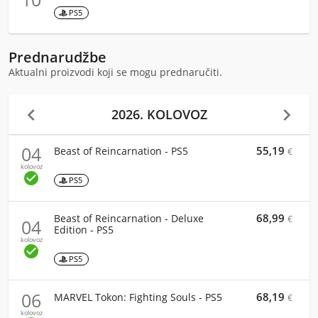
PS5
Prednarudžbe
Aktualni proizvodi koji se mogu prednaručiti.


2026. KOLOVOZ
04
55,19
Beast of Reincarnation - PS5
€
kolovoz

PS5
68,99
Beast of Reincarnation - Deluxe
€
04
Edition - PS5
kolovoz

PS5
06
68,19
MARVEL Tokon: Fighting Souls - PS5
€
kolovoz