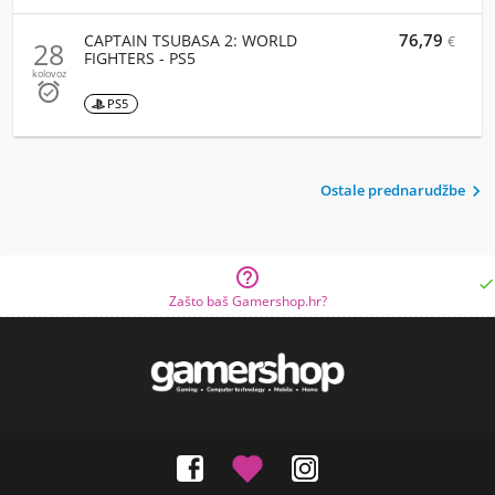
76,79
CAPTAIN TSUBASA 2: WORLD
€
28
FIGHTERS - PS5
kolovoz

PS5
Ostale prednarudžbe



Zašto baš Gamershop.hr?