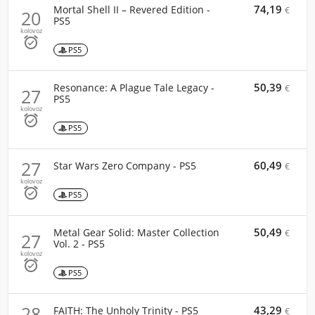
74,19
Mortal Shell II – Revered Edition -
€
20
PS5
kolovoz

PS5
50,39
Resonance: A Plague Tale Legacy -
€
27
PS5
kolovoz

PS5
27
60,49
Star Wars Zero Company - PS5
€
kolovoz

PS5
50,49
Metal Gear Solid: Master Collection
€
27
Vol. 2 - PS5
kolovoz

PS5
28
43,29
FAITH: The Unholy Trinity - PS5
€