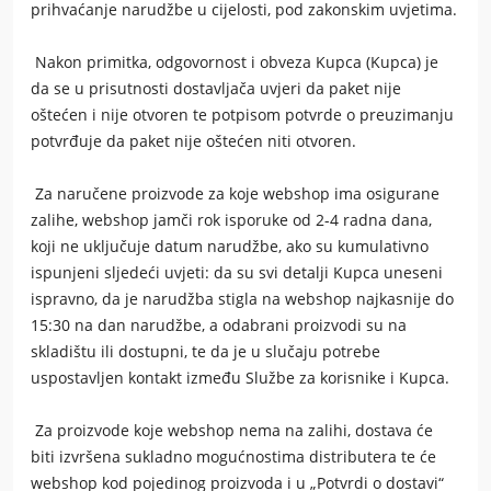
prihvaćanje narudžbe u cijelosti, pod zakonskim uvjetima.
Nakon primitka, odgovornost i obveza Kupca (Kupca) je
da se u prisutnosti dostavljača uvjeri da paket nije
oštećen i nije otvoren te potpisom potvrde o preuzimanju
potvrđuje da paket nije oštećen niti otvoren.
Za naručene proizvode za koje webshop ima osigurane
zalihe, webshop jamči rok isporuke od 2-4 radna dana,
koji ne uključuje datum narudžbe, ako su kumulativno
ispunjeni sljedeći uvjeti: da su svi detalji Kupca uneseni
ispravno, da je narudžba stigla na webshop najkasnije do
15:30 na dan narudžbe, a odabrani proizvodi su na
skladištu ili dostupni, te da je u slučaju potrebe
uspostavljen kontakt između Službe za korisnike i Kupca.
Za proizvode koje webshop nema na zalihi, dostava će
biti izvršena sukladno mogućnostima distributera te će
webshop kod pojedinog proizvoda i u „Potvrdi o dostavi“