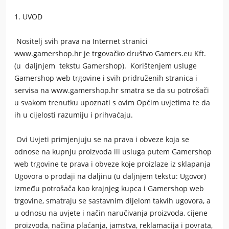
1. UVOD
Nositelj svih prava na Internet stranici
www.gamershop.hr je trgovačko društvo Gamers.eu Kft.
(u daljnjem tekstu
Gamershop
). Korištenjem usluge
Gamershop
web trgovine i svih pridruženih stranica i
servisa na www.gamershop.hr smatra se da su potrošači
u svakom trenutku upoznati s ovim Općim uvjetima te da
ih u cijelosti razumiju i prihvaćaju.
Ovi Uvjeti primjenjuju se na prava i obveze koja se
odnose na kupnju proizvoda ili usluga putem
Gamershop
web trgovine te prava i obveze koje proizlaze iz sklapanja
Ugovora o prodaji na daljinu (u daljnjem tekstu: Ugovor)
između potrošača kao krajnjeg kupca i
Gamershop
web
trgovine, smatraju se sastavnim dijelom takvih ugovora, a
u odnosu na uvjete i način naručivanja proizvoda, cijene
proizvoda, načina plaćanja, jamstva, reklamacija i povrata,