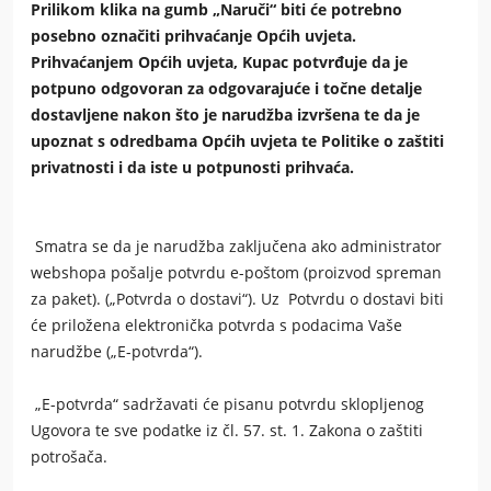
Prilikom klika na gumb „Naruči“ biti će potrebno
posebno označiti prihvaćanje Općih uvjeta.
Prihvaćanjem Općih uvjeta, Kupac potvrđuje da je
potpuno odgovoran za odgovarajuće i točne detalje
dostavljene nakon što je narudžba izvršena te da je
upoznat s odredbama Općih uvjeta te Politike o zaštiti
privatnosti i da iste u potpunosti prihvaća.
Smatra se da je narudžba zaključena ako administrator
webshopa pošalje potvrdu e-poštom (proizvod spreman
za paket). („Potvrda o dostavi“). Uz Potvrdu o dostavi biti
će priložena elektronička potvrda s podacima Vaše
narudžbe („E-potvrda“).
„E-potvrda“ sadržavati će pisanu potvrdu sklopljenog
Ugovora te sve podatke iz čl. 57. st. 1. Zakona o zaštiti
potrošača.