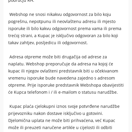
području RH.
Webshop ne snosi nikakvu odgovornost za bilo koju
pogrešnu, nepotpunu ili neovlaštenu adresu ili mjesto
isporuke ili bilo kakvu odgovornost prema vama ili prema
trećoj strani, a Kupac je isključivo odgovoran za bilo koji
takav zahtjev, posljedicu ili odgovornost.
Adresa otpreme može biti drugačija od adrese za
naplatu. Webshop preporučuje da adresa na kojoj će
kupac ili njegov ovlašteni predstavnik biti u očekivanom
vremenu isporuke bude navedena zajedno s adresom
otpreme. Prije isporuke predstavnik Webshopa obavijestiti
će Kupca telefonom i / ili e-mailom o statusu narudžbe.
Kupac plaća cjelokupni iznos svoje potvrđene narudžbe
prijevozniku nakon dostave isključivo u gotovini.
Djelomična uplata ne može biti prihvaćena, već Kupac
može ili preuzeti naručene artikle u cijelosti ili odbiti