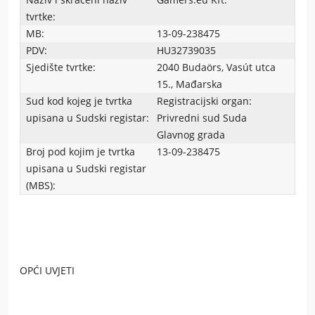
tvrtke:
MB:
13-09-238475
PDV:
HU32739035
Sjedište tvrtke:
2040 Budaörs, Vasút utca
15., Mađarska
Sud kod kojeg je tvrtka
Registracijski organ:
upisana u Sudski registar:
Privredni sud Suda
Glavnog grada
Broj pod kojim je tvrtka
13-09-238475
upisana u Sudski registar
(MBS):
OPĆI UVJETI