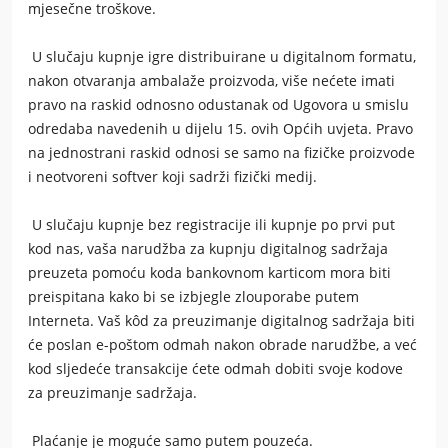
mjesečne troškove.
U slučaju kupnje igre distribuirane u digitalnom formatu,
nakon otvaranja ambalaže proizvoda, više nećete imati
pravo na raskid odnosno odustanak od Ugovora u smislu
odredaba navedenih u dijelu 15. ovih Općih uvjeta. Pravo
na jednostrani raskid odnosi se samo na fizičke proizvode
i neotvoreni softver koji sadrži fizički medij.
U slučaju kupnje bez registracije ili kupnje po prvi put
kod nas, vaša narudžba za kupnju digitalnog sadržaja
preuzeta pomoću koda bankovnom karticom mora biti
preispitana kako bi se izbjegle zlouporabe putem
Interneta. Vaš kôd za preuzimanje digitalnog sadržaja biti
će poslan e-poštom odmah nakon obrade narudžbe, a već
kod sljedeće transakcije ćete odmah dobiti svoje kodove
za preuzimanje sadržaja.
Plaćanje je moguće samo putem pouzeća.