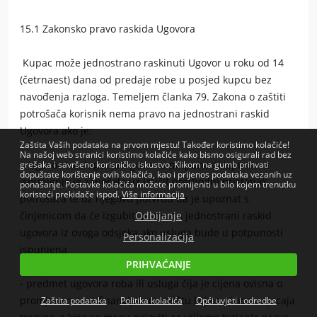
15.1 Zakonsko pravo raskida Ugovora
Kupac može jednostrano raskinuti Ugovor u roku od 14
(četrnaest) dana od predaje robe u posjed kupcu bez
navođenja razloga. Temeljem članka 79. Zakona o zaštiti
potrošača korisnik nema pravo na jednostrani raskid
Ugovora ako je:
Zaštita Vaših podataka na prvom mjestu! Također koristimo kolačiće!
Na našoj web stranici koristimo kolačiće kako bismo osigurali rad bez
- ugovor o uslugama trgovac u potpunosti ispunio, a
grešaka i savršeno korisničko iskustvo. Klikom na gumb prihvati
dopuštate korištenje ovih kolačića, kao i prijenos podataka vezanih uz
ispunjenje je započelo uz izričit prethodni pristanak
ponašanje. Postavke kolačića možete promijeniti u bilo kojem trenutku
koristeći prekidače ispod.
Više informacija
potrošača te uz njegovu potvrdu da je upoznat s
činjenicom da će izgubiti pravo na jednostrani raskid
Odbijanje
ugovora iz ovoga odsjeka ako usluga bude u potpunosti
Personalizacija
ispunjena
PRIHVAĆANJE
- predmet ugovora roba ili usluga čija je cijena ovisna o
promjenama na financijskom tržištu koje su izvan utjecaja
Zaštita podataka
Politika kolačića
Opći uvjeti i odredbe