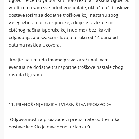
Ugovor te ćemo ga poništiti. Kao rezultat raskida Ugovora,
vratit ćemo vam sve primljene uplate, uključujući troškove
dostave (osim za dodatne troškove koji nastanu zbog
vašeg izbora načina isporuke, a koji se razlikuje od
običnog načina isporuke koji nudimo), bez ikakvih
odgađanja, a u svakom slučaju u roku od 14 dana od
datuma raskida Ugovora.
Imajte na umu da imamo pravo zaračunati vam
eventualne dodatne transportne troškove nastale zbog
raskida Ugovora.
11. PRENOŠENJE RIZIKA I VLASNIŠTVA PROIZVODA
Odgovornost za proizvode vi preuzimate od trenutka
dostave kao što je navedeno u članku 9.