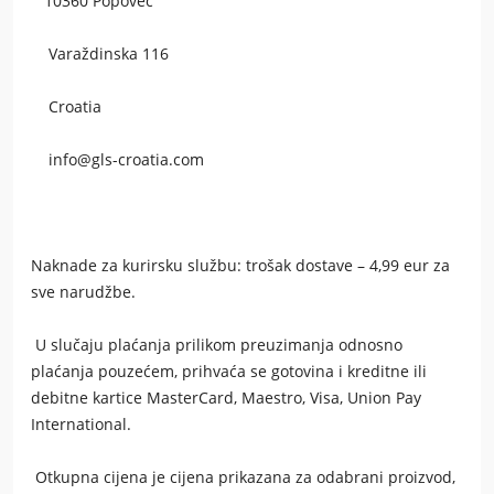
10360 Popovec
Varaždinska 116
Croatia
info@gls-croatia.com
Naknade za kurirsku službu: trošak dostave – 4,99 eur za
sve narudžbe.
U slučaju plaćanja prilikom preuzimanja odnosno
plaćanja pouzećem, prihvaća se gotovina i kreditne ili
debitne kartice MasterCard, Maestro, Visa, Union Pay
International.
Otkupna cijena je cijena prikazana za odabrani proizvod,