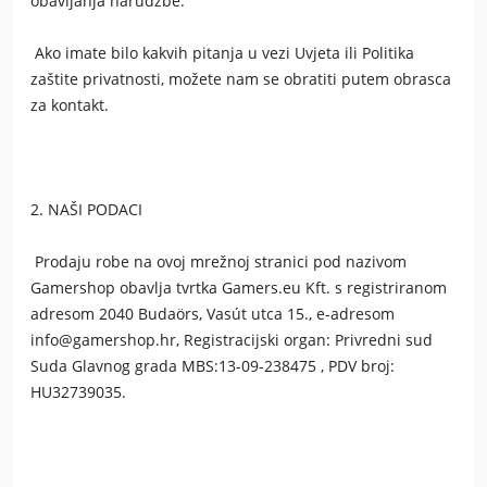
obavljanja narudžbe.
Ako imate bilo kakvih pitanja u vezi Uvjeta ili Politika
zaštite privatnosti, možete nam se obratiti putem obrasca
za kontakt.
2. NAŠI PODACI
Prodaju robe na ovoj mrežnoj stranici pod nazivom
Gamershop
obavlja tvrtka Gamers.eu Kft. s registriranom
adresom 2040 Budaörs, Vasút utca 15., e-adresom
info@gamershop.hr, Registracijski organ: Privredni sud
Suda Glavnog grada MBS:13-09-238475 , PDV broj:
HU32739035.