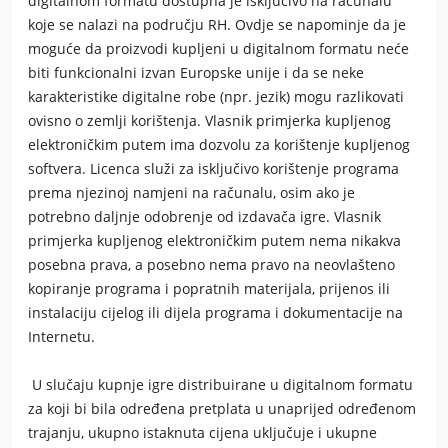
digitalnom formatu dostupna je isključivo na računalu
koje se nalazi na području RH. Ovdje se napominje da je
moguće da proizvodi kupljeni u digitalnom formatu neće
biti funkcionalni izvan Europske unije i da se neke
karakteristike digitalne robe (npr. jezik) mogu razlikovati
ovisno o zemlji korištenja. Vlasnik primjerka kupljenog
elektroničkim putem ima dozvolu za korištenje kupljenog
softvera. Licenca služi za isključivo korištenje programa
prema njezinoj namjeni na računalu, osim ako je
potrebno daljnje odobrenje od izdavača igre. Vlasnik
primjerka kupljenog elektroničkim putem nema nikakva
posebna prava, a posebno nema pravo na neovlašteno
kopiranje programa i popratnih materijala, prijenos ili
instalaciju cijelog ili dijela programa i dokumentacije na
Internetu.
U slučaju kupnje igre distribuirane u digitalnom formatu
za koji bi bila određena pretplata u unaprijed određenom
trajanju, ukupno istaknuta cijena uključuje i ukupne