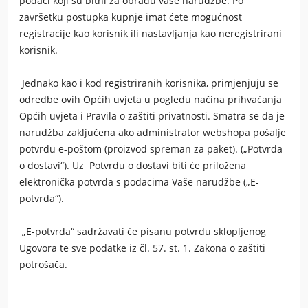
podaci koji su bitni za obradu vaše narudžbe. Po
završetku postupka kupnje imat ćete mogućnost
registracije kao korisnik ili nastavljanja kao neregistrirani
korisnik.
Jednako kao i kod registriranih korisnika, primjenjuju se
odredbe ovih Općih uvjeta u pogledu načina prihvaćanja
Općih uvjeta i Pravila o zaštiti privatnosti. Smatra se da je
narudžba zaključena ako administrator webshopa pošalje
potvrdu e-poštom (proizvod spreman za paket). („Potvrda
o dostavi“). Uz Potvrdu o dostavi biti će priložena
elektronička potvrda s podacima Vaše narudžbe („E-
potvrda“).
„E-potvrda“ sadržavati će pisanu potvrdu sklopljenog
Ugovora te sve podatke iz čl. 57. st. 1. Zakona o zaštiti
potrošača.