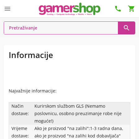




Informacije
Najvažnije informacije:
Način
Kurirskom službom GLS (Nemamo
dostave:
poslovnicu, osobno preuzimanje robe nije
moguće!)
Vrijeme
Ako je proizvod "na zalihi":1-3 radna dana,
dostave:
ako je proizvod "na zalihi kod dobavljača"