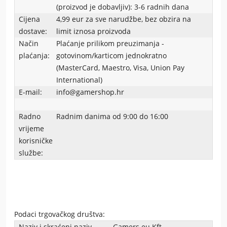
(proizvod je dobavljiv): 3-6 radnih dana
Cijena
4,99 eur za sve narudžbe, bez obzira na
dostave:
limit iznosa proizvoda
Način
Plaćanje prilikom preuzimanja -
plaćanja:
gotovinom/karticom jednokratno
(MasterCard, Maestro, Visa, Union Pay
International)
E-mail:
info@gamershop.hr
Radno
Radnim danima od 9:00 do 16:00
vrijeme
korisničke
službe:
Podaci trgovačkog društva:
Naziv i skraćeni naziv
Gamers.eu Kft.