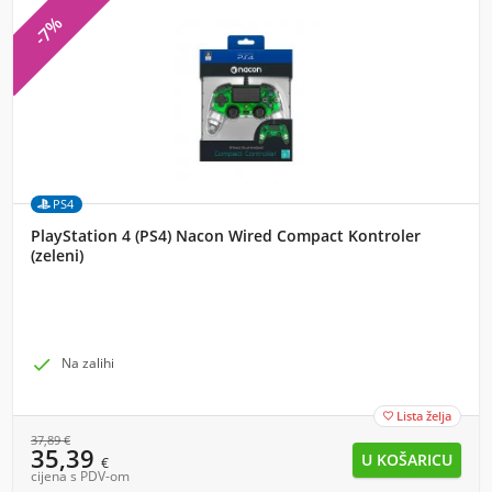
-7%
PS4
PlayStation 4 (PS4) Nacon Wired Compact Kontroler
(zeleni)

Na zalihi
Lista želja

37,89
€
35,39
€
cijena s PDV-om