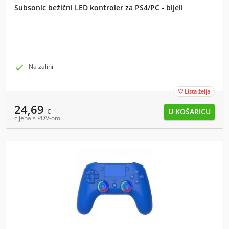
Subsonic bežični LED kontroler za PS4/PC - bijeli

Na zalihi
Lista želja

24,69
€
cijena s PDV-om