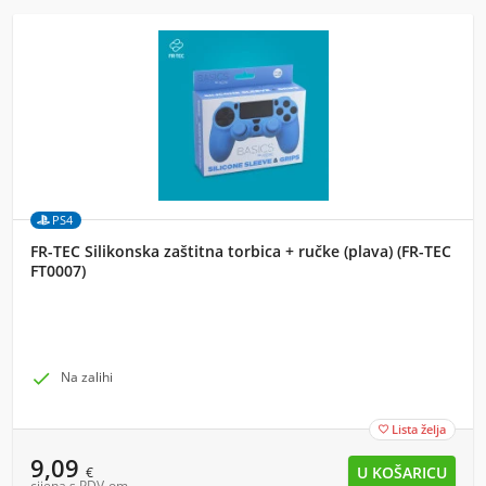
PS4
FR-TEC Silikonska zaštitna torbica + ručke (plava) (FR-TEC
FT0007)

Na zalihi
Lista želja

9,09
€
cijena s PDV-om