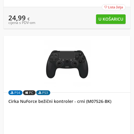
Lista želja

24,99
€
cijena s PDV-om
PS4
PC
PS3
Cirka NuForce bežični kontroler - crni (M07526-BK)