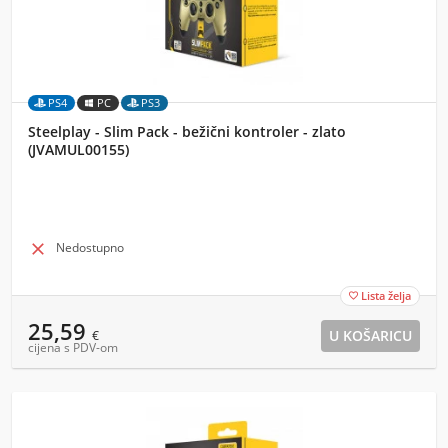
PS4
PC
PS3
Steelplay - Slim Pack - bežični kontroler - zlato
(JVAMUL00155)

Nedostupno
Lista želja

25,59
€
cijena s PDV-om