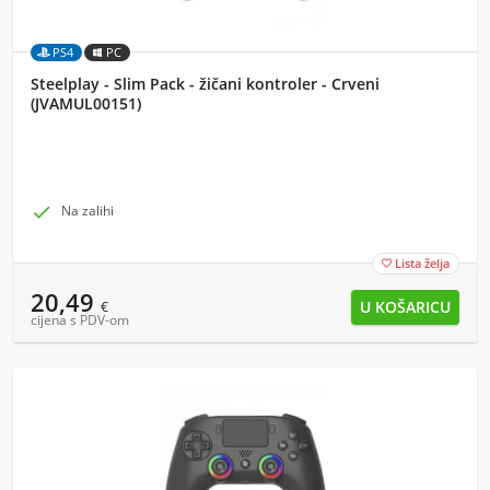
PS4
PC
Steelplay - Slim Pack - žičani kontroler - Crveni
(JVAMUL00151)

Na zalihi
Lista želja

20,49
€
cijena s PDV-om