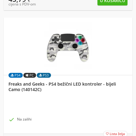
€
cijena s PDV-om
PS4
PC
PS3
Freaks and Geeks - PS4 bežični LED kontroler - bijeli
Camo (140142C)

Na zalihi
Lista želja
