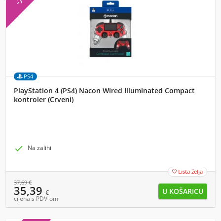
PS4
PlayStation 4 (PS4) Nacon Wired Illuminated Compact
kontroler (Crveni)

Na zalihi
Lista želja

37,69
€
35,39
€
cijena s PDV-om