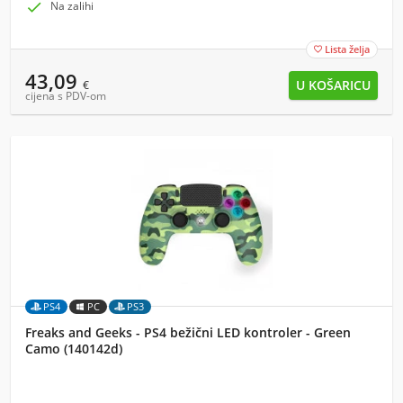

Na zalihi
Lista želja

43,09
€
cijena s PDV-om
PS4
PC
PS3
Freaks and Geeks - PS4 bežični LED kontroler - Green
Camo (140142d)