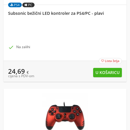
PS4
PC
Subsonic bežični LED kontroler za PS4/PC - plavi

Na zalihi
Lista želja

24,69
€
cijena s PDV-om