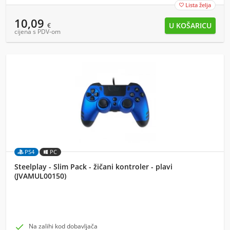
Lista želja

10,09
€
cijena s PDV-om
PS4
PC
Steelplay - Slim Pack - žičani kontroler - plavi
(JVAMUL00150)

Na zalihi kod dobavljača