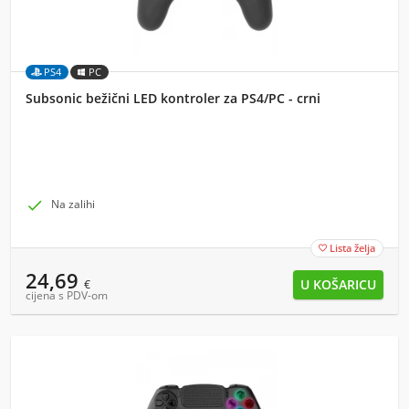
PS4
PC
Subsonic bežični LED kontroler za PS4/PC - crni

Na zalihi
Lista želja

24,69
€
cijena s PDV-om