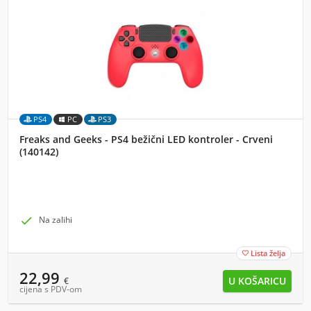
PS4
PC
PS3
Freaks and Geeks - PS4 bežični LED kontroler - Crveni
(140142)

Na zalihi
Lista želja

22,99
€
cijena s PDV-om