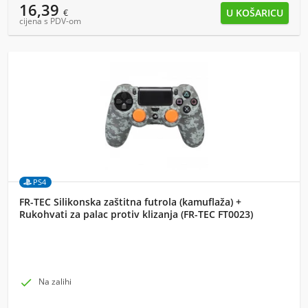
16,39
€
cijena s PDV-om
PS4
FR-TEC Silikonska zaštitna futrola (kamuflaža) +
Rukohvati za palac protiv klizanja (FR-TEC FT0023)

Na zalihi