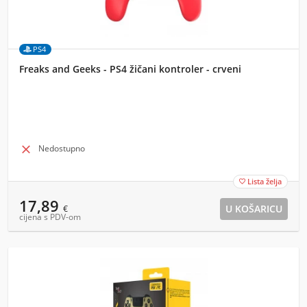
PS4
Freaks and Geeks - PS4 žičani kontroler - crveni

Nedostupno
Lista želja

17,89
€
cijena s PDV-om