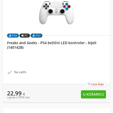
PS4
PC
PS3
Freaks and Geeks - PS4 bežični LED kontroler - bijeli
(140142B)

Na zalihi
Lista želja

22,99
€
cijena s PDV-om