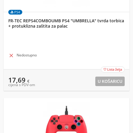
PS4
FR-TEC REPS4COMBOUMB PS4 "UMBRELLA" tvrda torbica
+ protuklizna zaštita za palac

Nedostupno
Lista želja

17,69
€
cijena s PDV-om