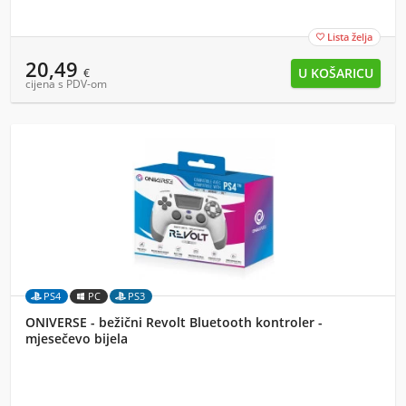
Lista želja

20,49
€
cijena s PDV-om
PS4
PC
PS3
ONIVERSE - bežični Revolt Bluetooth kontroler -
mjesečevo bijela