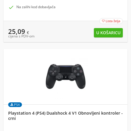

Na zalihi kod dobavljača
Lista želja

25,09
€
cijena s PDV-om
PS4
Playstation 4 (PS4) Dualshock 4 V1 Obnovljeni kontroler -
crni