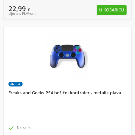
22,99
€
cijena s PDV-om
PS4
Freaks and Geeks PS4 bežični kontroler - metalik plava

Na zalihi