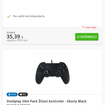

Na zalihi kod dobavljača
Lista želja

37,89
€
35,39
€
cijena s PDV-om
PS4
PC
Steelplay Slim Pack Žičani kontroler - Ebony Black