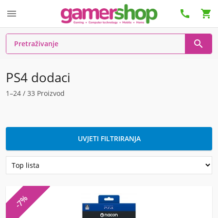




PS4 dodaci
1–24 / 33 Proizvod
UVJETI FILTRIRANJA
-7%