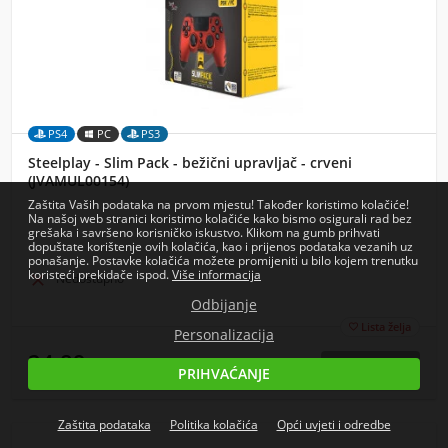
PS4
PC
PS3
Steelplay - Slim Pack - bežični upravljač - crveni
(JVAMUL00154)
Zaštita Vaših podataka na prvom mjestu! Također koristimo kolačiće!
Na našoj web stranici koristimo kolačiće kako bismo osigurali rad bez
grešaka i savršeno korisničko iskustvo. Klikom na gumb prihvati
dopuštate korištenje ovih kolačića, kao i prijenos podataka vezanih uz
ponašanje. Postavke kolačića možete promijeniti u bilo kojem trenutku
koristeći prekidače ispod.
Više informacija

Nedostupno
Odbijanje
Lista želja

Personalizacija
24,89
€
PRIHVAĆANJE
cijena s PDV-om
Zaštita podataka
Politika kolačića
Opći uvjeti i odredbe