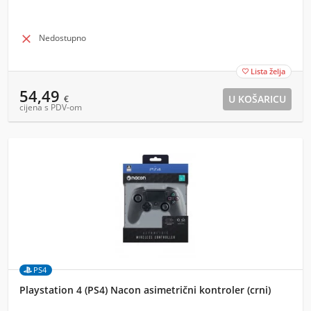

Nedostupno
Lista želja

54,49
€
cijena s PDV-om
PS4
Playstation 4 (PS4) Nacon asimetrični kontroler (crni)