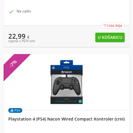

Na zalihi
Lista želja

22,99
€
cijena s PDV-om
-7%
PS4
Playstation 4 (PS4) Nacon Wired Compact Kontroler (crni)