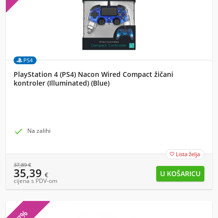
PS4
PlayStation 4 (PS4) Nacon Wired Compact žičani
kontroler (Illuminated) (Blue)

Na zalihi
Lista želja

37,89
€
35,39
€
cijena s PDV-om
-7%