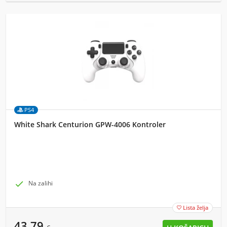
PS4
White Shark Centurion GPW-4006 Kontroler

Na zalihi
Lista želja

43,79