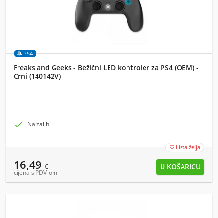
PS4
Freaks and Geeks - Bežični LED kontroler za PS4 (OEM) -
Crni (140142V)

Na zalihi
Lista želja

16,49
€
cijena s PDV-om