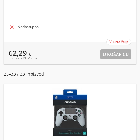

Nedostupno
Lista želja

62,29
€
cijena s PDV-om
25–33 / 33 Proizvod