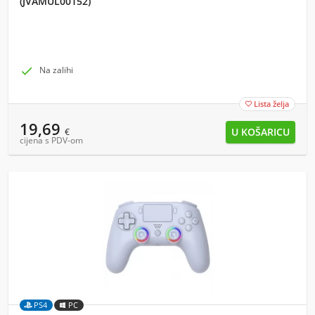
(JVAMUL00152)

Na zalihi
Lista želja

19,69
€
cijena s PDV-om
PS4
PC