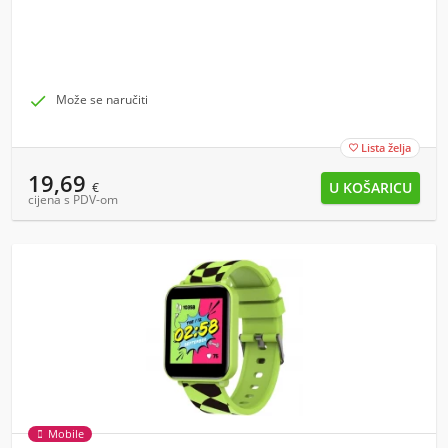

Može se naručiti
Lista želja

19,69
€
cijena s PDV-om
Mobile