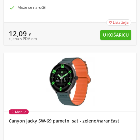

Može se naručiti
Lista želja

12,09
€
cijena s PDV-om
Mobile
Canyon Jacky SW-69 pametni sat - zeleno/narančasti