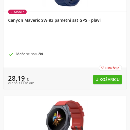
Mobile
Canyon Maveric SW-83 pametni sat GPS - plavi

Može se naručiti
Lista želja

28,19
€
cijena s PDV-om