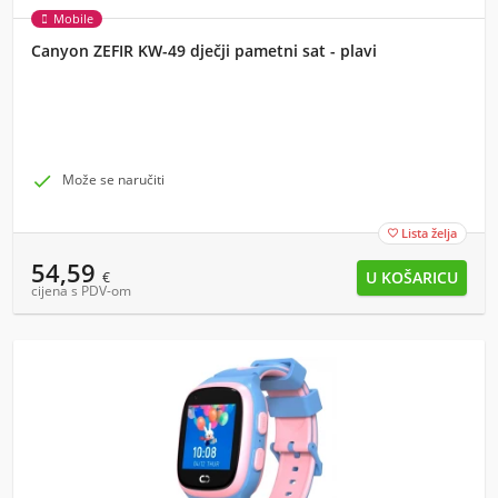
Mobile
Canyon ZEFIR KW-49 dječji pametni sat - plavi

Može se naručiti
Lista želja

54,59
€
cijena s PDV-om