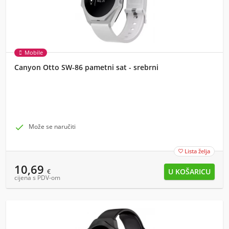
Mobile
Canyon Otto SW-86 pametni sat - srebrni

Može se naručiti
Lista želja

10,69
€
cijena s PDV-om