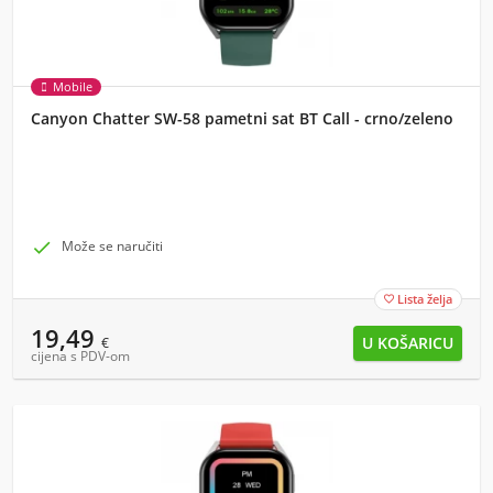
Mobile
Canyon Chatter SW-58 pametni sat BT Call - crno/zeleno

Može se naručiti
Lista želja

19,49
€
cijena s PDV-om