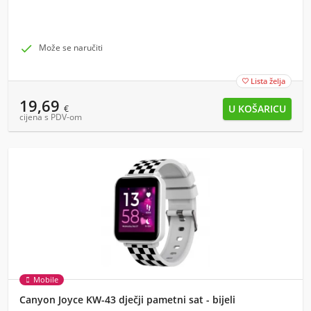

Može se naručiti
Lista želja

19,69
€
cijena s PDV-om
Mobile
Canyon Joyce KW-43 dječji pametni sat - bijeli