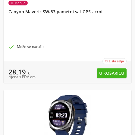
Mobile
Canyon Maveric SW-83 pametni sat GPS - crni

Može se naručiti
Lista želja

28,19
€
cijena s PDV-om