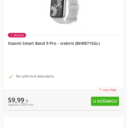
Mobile
Xiaomi Smart Band 9 Pro - srebrni (BHR8715GL)

Na zalihi kod dobavljača
Lista želja

59,99
€
cijena s PDV-om