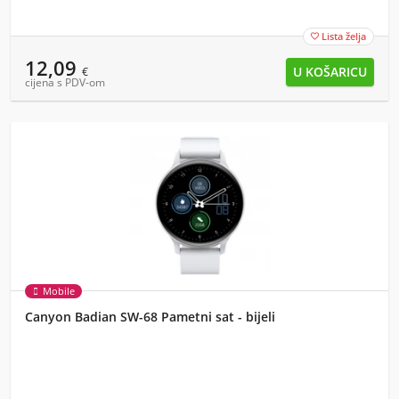
Lista želja

12,09
€
cijena s PDV-om
Mobile
Canyon Badian SW-68 Pametni sat - bijeli