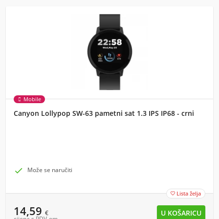
Mobile
Canyon Lollypop SW-63 pametni sat 1.3 IPS IP68 - crni

Može se naručiti
Lista želja

14,59
€
cijena s PDV-om