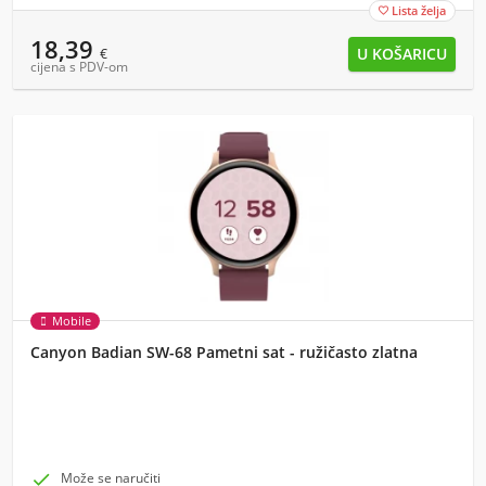
Lista želja

18,39
€
cijena s PDV-om
Mobile
Canyon Badian SW-68 Pametni sat - ružičasto zlatna

Može se naručiti