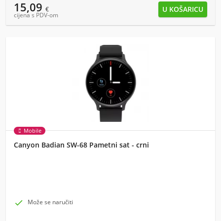
15,09
€
cijena s PDV-om
Mobile
Canyon Badian SW-68 Pametni sat - crni

Može se naručiti