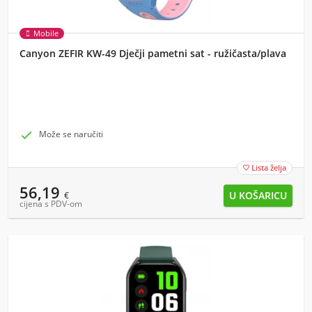
Mobile
Canyon ZEFIR KW-49 Dječji pametni sat - ružičasta/plava

Može se naručiti
Lista želja

56,19
€
cijena s PDV-om