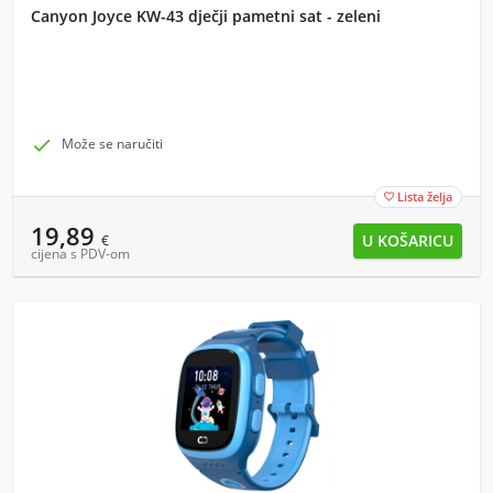
Canyon Joyce KW-43 dječji pametni sat - zeleni

Može se naručiti
Lista želja

19,89
€
cijena s PDV-om