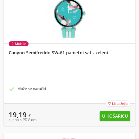
Mobile
Canyon Semifreddo SW-61 pametni sat - zeleni

Može se naručiti
Lista želja

19,19
€
cijena s PDV-om