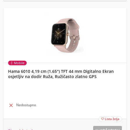
Mobile
Hama 6010 4,19 cm (1.65") TFT 44 mm Digitalno Ekran
osjetljiv na dodir Ruža, Ružičasto zlatno GPS

Nedostupno
Lista želja
