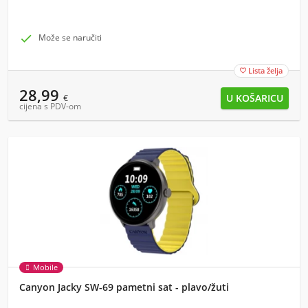

Može se naručiti
Lista želja

28,99
€
cijena s PDV-om
Mobile
Canyon Jacky SW-69 pametni sat - plavo/žuti