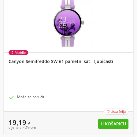
Mobile
Canyon Semifreddo SW-61 pametni sat - ljubičasti

Može se naručiti
Lista želja

19,19
€
cijena s PDV-om