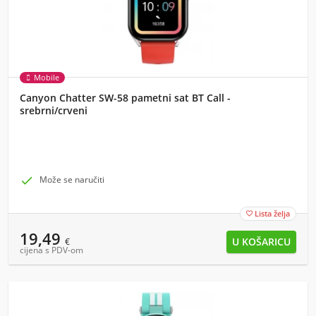
Mobile
Canyon Chatter SW-58 pametni sat BT Call -
srebrni/crveni

Može se naručiti
Lista želja

19,49
€
cijena s PDV-om