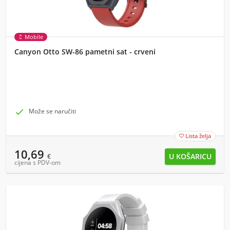
Mobile
Canyon Otto SW-86 pametni sat - crveni

Može se naručiti
Lista želja

10,69
€
cijena s PDV-om