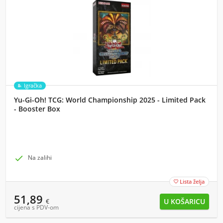
Igračka
Yu-Gi-Oh! TCG: World Championship 2025 - Limited Pack
- Booster Box

Na zalihi
Lista želja

51,89
€
cijena s PDV-om