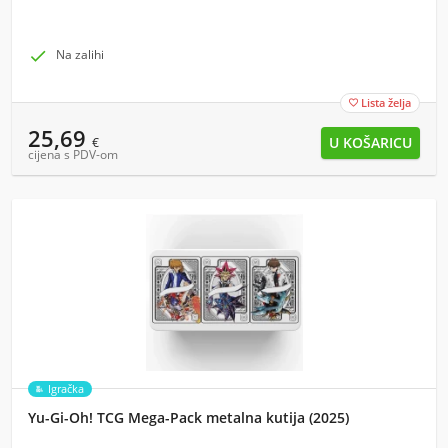

Na zalihi
Lista želja

25,69
€
cijena s PDV-om
Igračka
Yu-Gi-Oh! TCG Mega-Pack metalna kutija (2025)