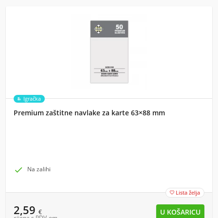
Igračka
Premium zaštitne navlake za karte 63×88 mm

Na zalihi
Lista želja

2,59
€
cijena s PDV-om