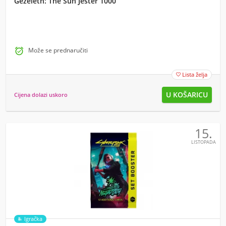
Gezeleth: The Sun Jester 1000

Može se prednaručiti
Lista želja

Cijena dolazi uskoro
15.
LISTOPADA
Igračka