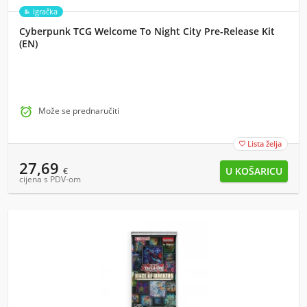
Igračka
Cyberpunk TCG Welcome To Night City Pre-Release Kit
(EN)

Može se prednaručiti
Lista želja

27,69
€
cijena s PDV-om