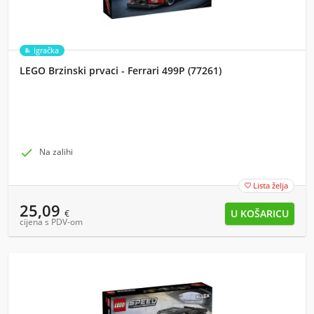
Igračka
LEGO Brzinski prvaci - Ferrari 499P (77261)

Na zalihi
Lista želja

25,09
€
cijena s PDV-om