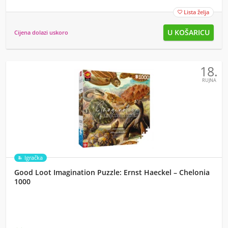
Lista želja

Cijena dolazi uskoro
18.
RUJNA
Igračka
Good Loot Imagination Puzzle: Ernst Haeckel – Chelonia
1000