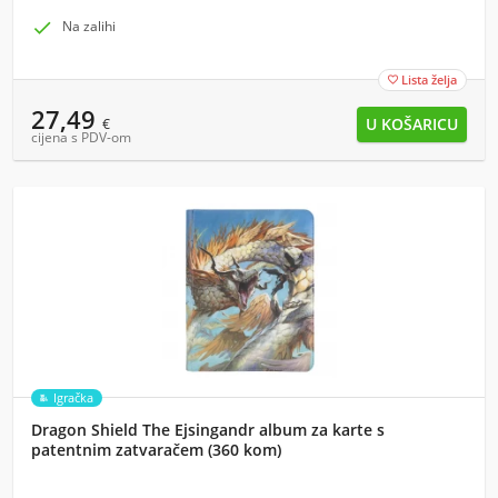

Na zalihi
Lista želja

27,49
€
cijena s PDV-om
Igračka
Dragon Shield The Ejsingandr album za karte s
patentnim zatvaračem (360 kom)