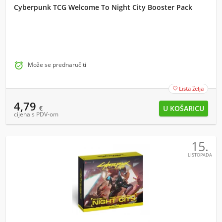
Cyberpunk TCG Welcome To Night City Booster Pack

Može se prednaručiti
Lista želja

4,79
€
cijena s PDV-om
15.
LISTOPADA