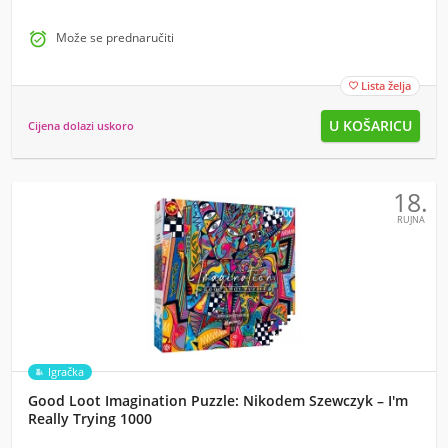

Može se prednaručiti
Lista želja

Cijena dolazi uskoro
18.
RUJNA
Igračka
Good Loot Imagination Puzzle: Nikodem Szewczyk – I'm
Really Trying 1000