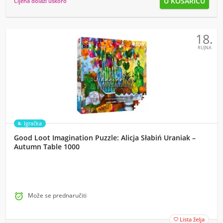
Cijena dolazi uskoro
18.
RUJNA
Igračka
Good Loot Imagination Puzzle: Alicja Słabiń Uraniak –
Autumn Table 1000

Može se prednaručiti
Lista želja
