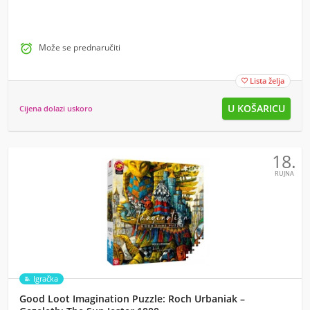

Može se prednaručiti
Lista želja

Cijena dolazi uskoro
18.
RUJNA
Igračka
Good Loot Imagination Puzzle: Roch Urbaniak –