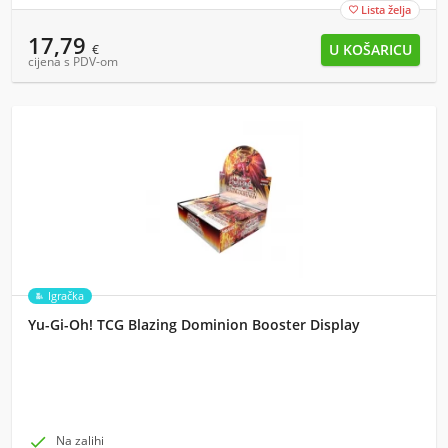
Lista želja

17,79
€
cijena s PDV-om
Igračka
Yu-Gi-Oh! TCG Blazing Dominion Booster Display

Na zalihi