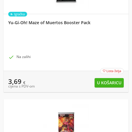
Igračka
Yu-Gi-Oh! Maze of Muertos Booster Pack

Na zalihi
Lista želja

3,69
€
cijena s PDV-om