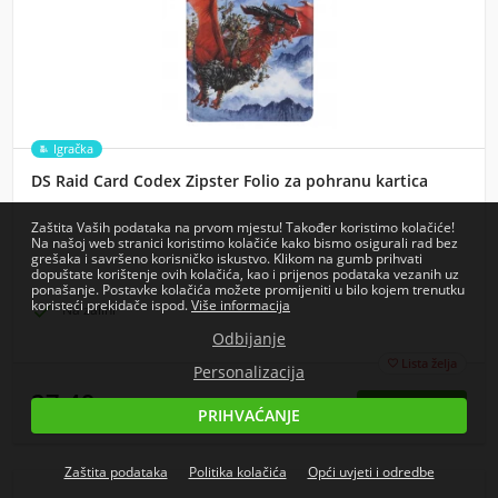
Igračka
DS Raid Card Codex Zipster Folio za pohranu kartica
Zaštita Vaših podataka na prvom mjestu! Također koristimo kolačiće!
Na našoj web stranici koristimo kolačiće kako bismo osigurali rad bez
grešaka i savršeno korisničko iskustvo. Klikom na gumb prihvati
dopuštate korištenje ovih kolačića, kao i prijenos podataka vezanih uz
ponašanje. Postavke kolačića možete promijeniti u bilo kojem trenutku
koristeći prekidače ispod.
Više informacija

Na zalihi
Odbijanje
Lista želja

Personalizacija
27,49
€
PRIHVAĆANJE
cijena s PDV-om
Zaštita podataka
Politika kolačića
Opći uvjeti i odredbe