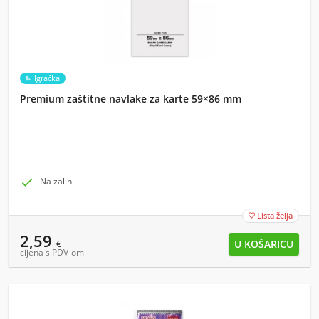
Igračka
Premium zaštitne navlake za karte 59×86 mm

Na zalihi
Lista želja

2,59
€
cijena s PDV-om