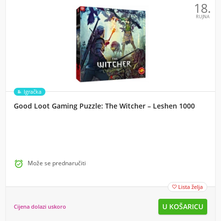
18.
RUJNA
Igračka
Good Loot Gaming Puzzle: The Witcher – Leshen 1000

Može se prednaručiti
Lista želja

Cijena dolazi uskoro