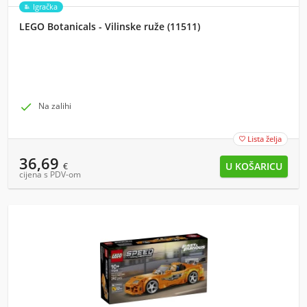
Igračka
LEGO Botanicals - Vilinske ruže (11511)

Na zalihi
Lista želja

36,69
€
cijena s PDV-om