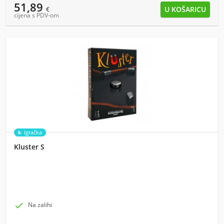
51,89
€
cijena s PDV-om
Igračka
Kluster S

Na zalihi