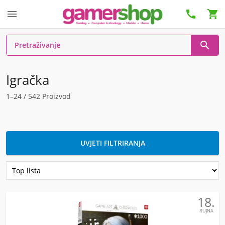




Igračka
1–24 / 542 Proizvod
UVJETI FILTRIRANJA
18.
RUJNA