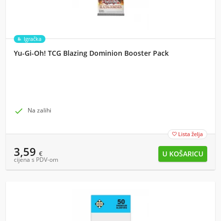
Igračka
Yu-Gi-Oh! TCG Blazing Dominion Booster Pack

Na zalihi
Lista želja

3,59
€
cijena s PDV-om