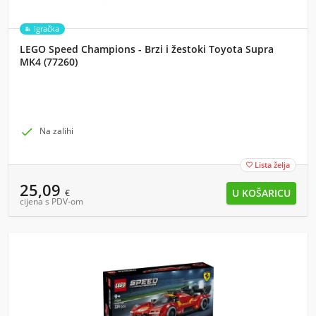
Igračka
LEGO Speed Champions - Brzi i žestoki Toyota Supra
MK4 (77260)

Na zalihi
Lista želja

25,09
€
cijena s PDV-om