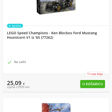
Igračka
LEGO Speed Champions - Ken Blockov Ford Mustang
Hoonicorn V1 iz '65 (77262)

Na zalihi
Lista želja

25,09
€
cijena s PDV-om