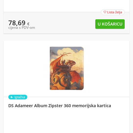
Lista želja

78,69
€
cijena s PDV-om
Igračka
DS Adameer Album Zipster 360 memorijska kartica