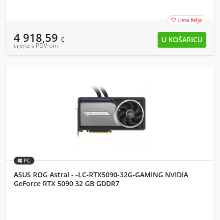
Lista želja

4 918,59
€
cijena s PDV-om
PC
ASUS ROG Astral - -LC-RTX5090-32G-GAMING NVIDIA
GeForce RTX 5090 32 GB GDDR7