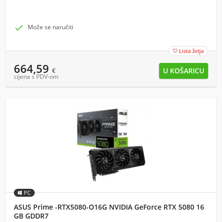

Može se naručiti
Lista želja

664,59
€
cijena s PDV-om
PC
ASUS Prime -RTX5080-O16G NVIDIA GeForce RTX 5080 16
GB GDDR7