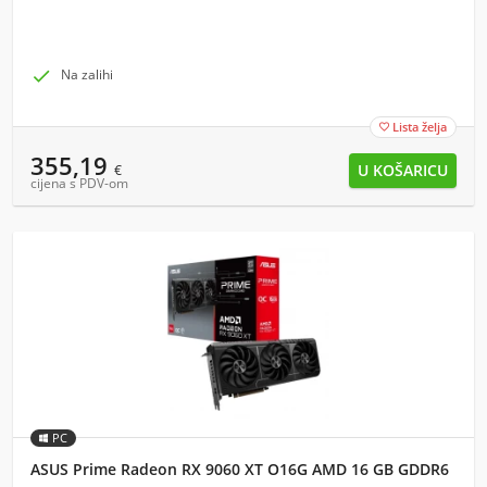

Na zalihi
Lista želja

355,19
€
cijena s PDV-om
PC
ASUS Prime Radeon RX 9060 XT O16G AMD 16 GB GDDR6