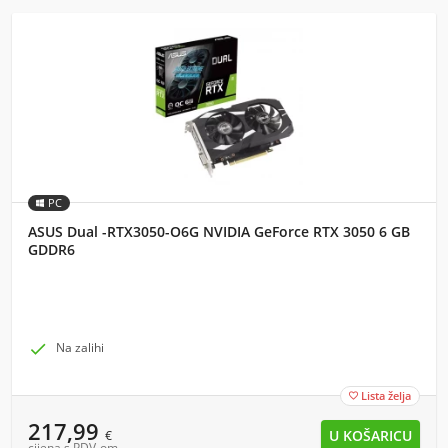
PC
ASUS Dual -RTX3050-O6G NVIDIA GeForce RTX 3050 6 GB
GDDR6

Na zalihi
Lista želja

217,99
€
cijena s PDV-om