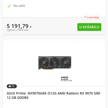

Na zalihi
Lista želja

5 191,79
€
cijena s PDV-om
PC
ASUS Prime -RX9070GRE-O12G AMD Radeon RX 9070 GRE
12 GB GDDR6