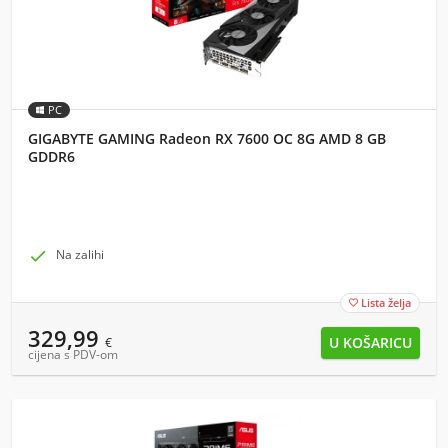
PC
GIGABYTE GAMING Radeon RX 7600 OC 8G AMD 8 GB
GDDR6

Na zalihi
Lista želja

329,99
€
cijena s PDV-om