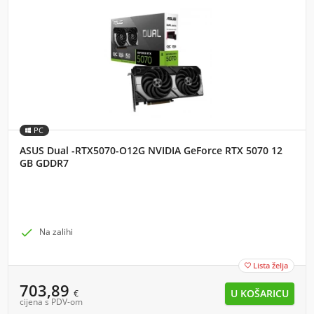
PC
ASUS Dual -RTX5070-O12G NVIDIA GeForce RTX 5070 12
GB GDDR7

Na zalihi
Lista želja

703,89
€
cijena s PDV-om