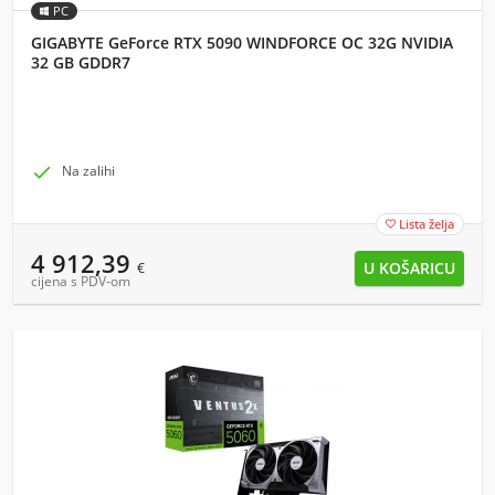
PC
GIGABYTE GeForce RTX 5090 WINDFORCE OC 32G NVIDIA
32 GB GDDR7

Na zalihi
Lista želja

4 912,39
€
cijena s PDV-om