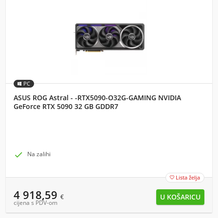
PC
ASUS ROG Astral - -RTX5090-O32G-GAMING NVIDIA
GeForce RTX 5090 32 GB GDDR7

Na zalihi
Lista želja

4 918,59
€
cijena s PDV-om