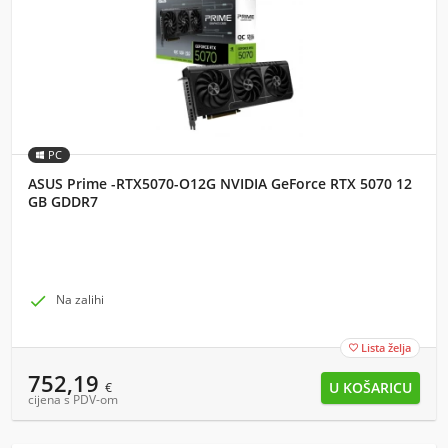
PC
ASUS Prime -RTX5070-O12G NVIDIA GeForce RTX 5070 12
GB GDDR7

Na zalihi
Lista želja

752,19
€
cijena s PDV-om