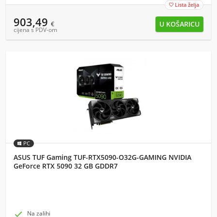
Lista želja

903,49
€
cijena s PDV-om
PC
ASUS TUF Gaming TUF-RTX5090-O32G-GAMING NVIDIA
GeForce RTX 5090 32 GB GDDR7

Na zalihi