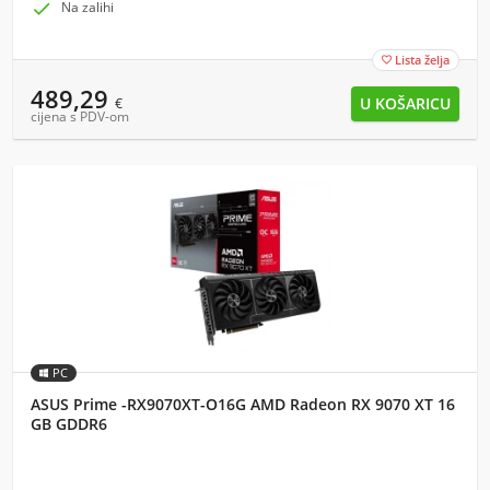

Na zalihi
Lista želja

489,29
€
cijena s PDV-om
PC
ASUS Prime -RX9070XT-O16G AMD Radeon RX 9070 XT 16
GB GDDR6