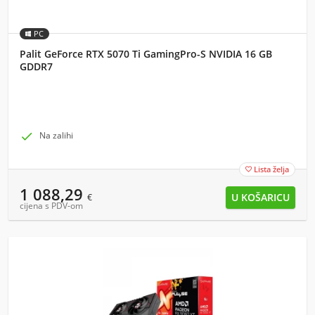
PC
Palit GeForce RTX 5070 Ti GamingPro-S NVIDIA 16 GB
GDDR7

Na zalihi
Lista želja

1 088,29
€
cijena s PDV-om