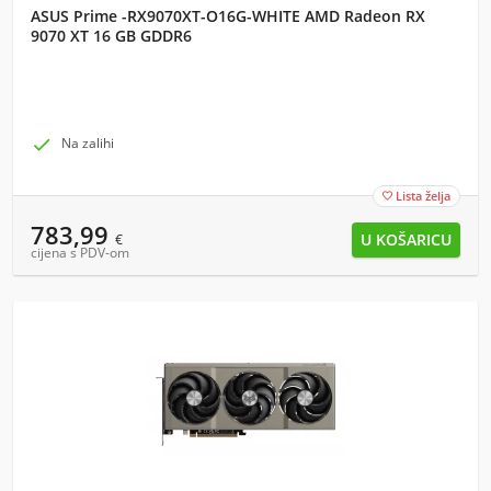
ASUS Prime -RX9070XT-O16G-WHITE AMD Radeon RX
9070 XT 16 GB GDDR6

Na zalihi
Lista želja

783,99
€
cijena s PDV-om