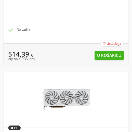

Na zalihi
Lista želja

514,39
€
cijena s PDV-om
PC