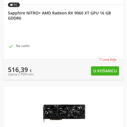
PC
Sapphire NITRO+ AMD Radeon RX 9060 XT GPU 16 GB
GDDR6

Na zalihi
Lista želja

516,39
€
cijena s PDV-om