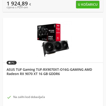
1 924,89
€
cijena s PDV-om
PC
ASUS TUF Gaming TUF-RX9070XT-O16G-GAMING AMD
Radeon RX 9070 XT 16 GB GDDR6

Na zalihi kod dobavljača