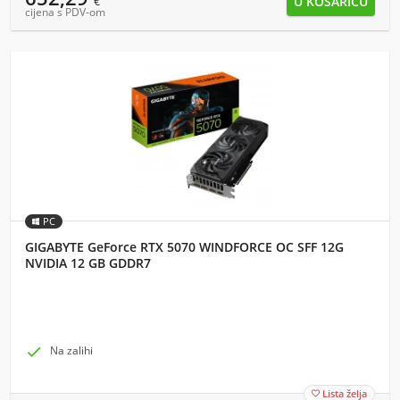
€
cijena s PDV-om
PC
GIGABYTE GeForce RTX 5070 WINDFORCE OC SFF 12G
NVIDIA 12 GB GDDR7

Na zalihi
Lista želja
