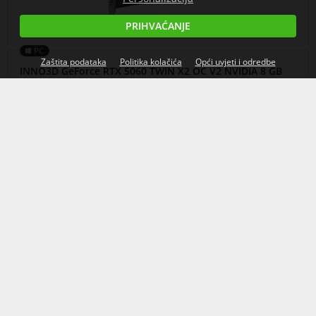
PRIHVAĆANJE
PC
Zaštita podataka
Politika kolačića
Opći uvjeti i odredbe
INNO3D GeForce RTX 5060 TWIN X2 OC V2 NVIDIA 8 GB
GDDR7

Može se naručiti
Lista želja

469,89
€
cijena s PDV-om