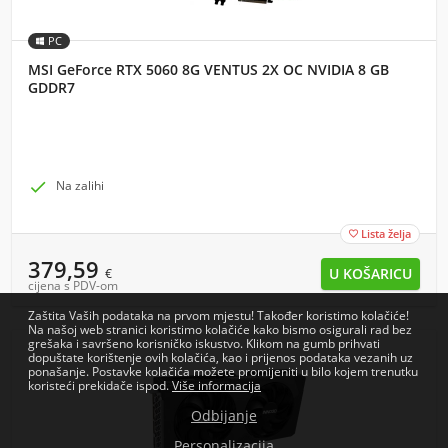
PC
MSI GeForce RTX 5060 8G VENTUS 2X OC NVIDIA 8 GB
GDDR7

Na zalihi
Lista želja

379,59
€
cijena s PDV-om
Zaštita Vaših podataka na prvom mjestu! Također koristimo kolačiće!
Na našoj web stranici koristimo kolačiće kako bismo osigurali rad bez
grešaka i savršeno korisničko iskustvo. Klikom na gumb prihvati
dopuštate korištenje ovih kolačića, kao i prijenos podataka vezanih uz
ponašanje. Postavke kolačića možete promijeniti u bilo kojem trenutku
koristeći prekidače ispod.
Više informacija
Odbijanje
Personalizacija