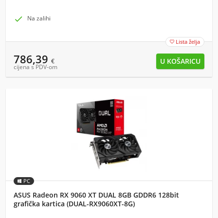

Na zalihi
Lista želja

786,39
€
cijena s PDV-om
PC
ASUS Radeon RX 9060 XT DUAL 8GB GDDR6 128bit
grafička kartica (DUAL-RX9060XT-8G)