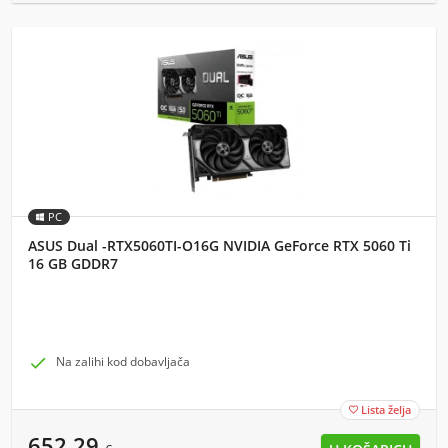
PC
ASUS Dual -RTX5060TI-O16G NVIDIA GeForce RTX 5060 Ti
16 GB GDDR7

Na zalihi kod dobavljača
Lista želja

652,29