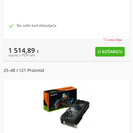

Na zalihi kod dobavljača
Lista želja

1 514,89
€
cijena s PDV-om
25–48 / 121 Proizvod