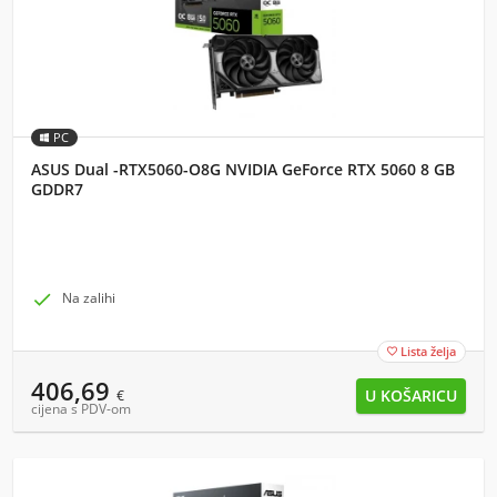
PC
ASUS Dual -RTX5060-O8G NVIDIA GeForce RTX 5060 8 GB
GDDR7

Na zalihi
Lista želja

406,69
€
cijena s PDV-om