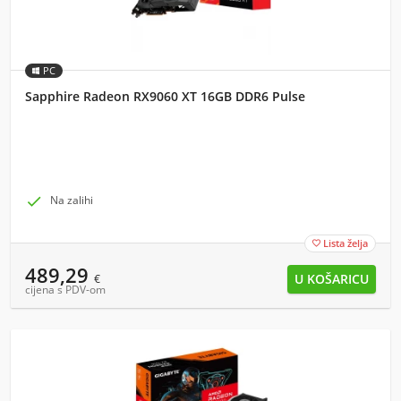
PC
Sapphire Radeon RX9060 XT 16GB DDR6 Pulse

Na zalihi
Lista želja

489,29
€
cijena s PDV-om