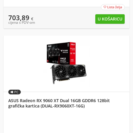
Lista želja

703,89
€
cijena s PDV-om
PC
ASUS Radeon RX 9060 XT Dual 16GB GDDR6 128bit
grafička kartica (DUAL-RX9060XT-16G)