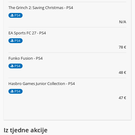
The Grinch 2: Saving Christmas - PS4
PS4
N/A
EA Sports FC 27 - PS4
PS4
78 €
Funko Fusion - PS4
PS4
48 €
Hasbro Games Junior Collection - PS4
PS4
47 €
Iz tjedne akcije