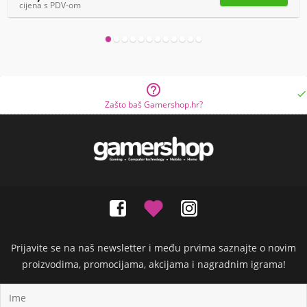
cijena s PDV-om


Zašto baš Gamershop.hr?
Prijavite se na naš newsletter i među prvima saznajte o novim
proizvodima, promocijama, akcijama i nagradnim igrama!