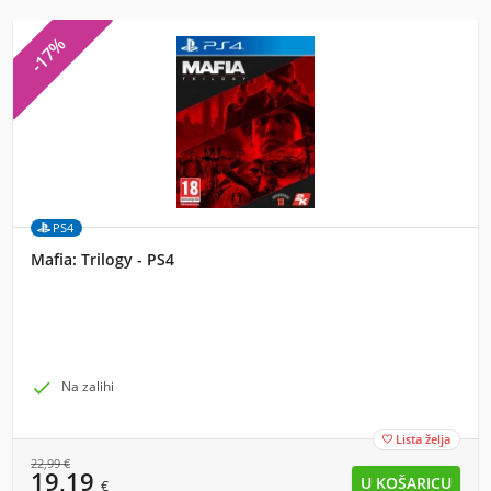
-17%
PS4
Mafia: Trilogy - PS4

Na zalihi
Lista želja

22,99
€
19,19
€