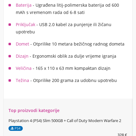
Baterija
- Ugrađena litij-polimerska baterija od 600
mAh s vremenom rada od 6-8 sati
Priključak
- USB 2.0 kabel za punjenje ili žičanu
upotrebu
Domet
- Otprilike 10 metara bežičnog radnog dometa
Dizajn
- Ergonomski oblik za dulje vrijeme igranja
Veličina
- 165 x 110 x 63 mm kompaktan dizajn
Težina
- Otprilike 200 grama za udobnu upotrebu
Top proizvodi kategorije
Playstation 4 (PS4) Slim 500GB + Call of Duty Modern Warfare 2
PS4
328 €