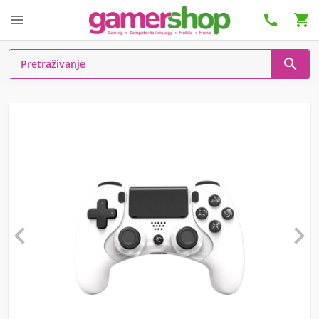





