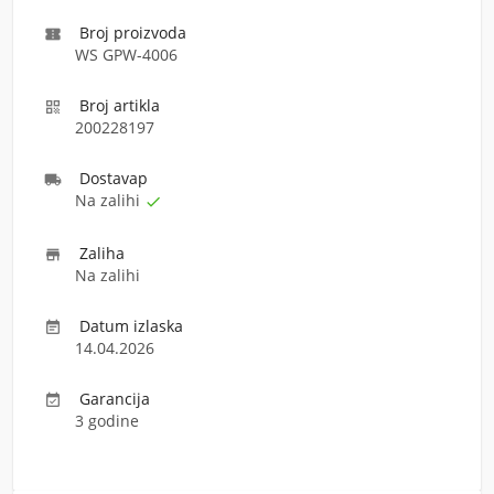
Broj proizvoda

WS GPW-4006
Broj artikla

200228197
Dostava
p

Na zalihi

Zaliha

Na zalihi
Datum izlaska

14.04.2026
Garancija

3 godine