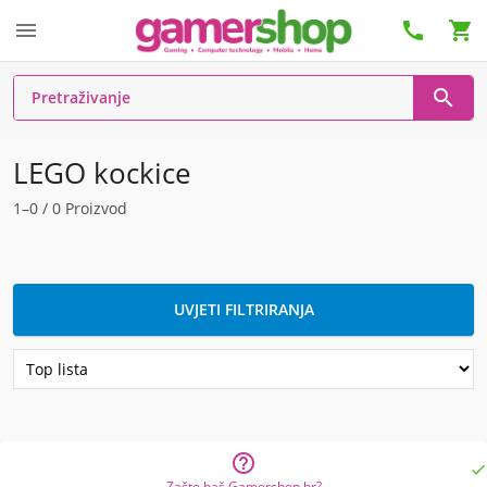




LEGO kockice
1–0 / 0 Proizvod
UVJETI FILTRIRANJA


Zašto baš Gamershop.hr?