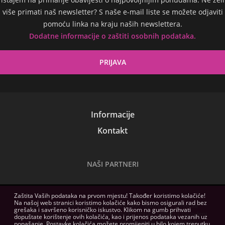
više primati naš newsletter? S naše e-mail liste se možete odjaviti
pomoću linka na kraju naših newslettera.
Dodatne informacije o zaštiti osobnih podataka.
Informacije
Kontakt
NAŠI PARTNERI
Zaštita Vaših podataka na prvom mjestu! Također koristimo kolačiće!
Na našoj web stranici koristimo kolačiće kako bismo osigurali rad bez
Slike na ovoj web stranici služe samo kao ilustracija. Tehničke
grešaka i savršeno korisničko iskustvo. Klikom na gumb prihvati
specifikacije, sadržaji paketa i hardverski zahtjevi softvera navedeni
dopuštate korištenje ovih kolačića, kao i prijenos podataka vezanih uz
na ovoj web stranici imaju samo informativnu svrhu, izdavači
ponašanje. Postavke kolačića možete promijeniti u bilo kojem trenutku