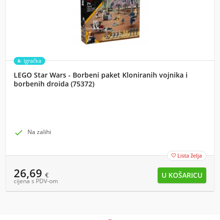
Igračka
LEGO Star Wars - Borbeni paket Kloniranih vojnika i
borbenih droida (75372)

Na zalihi
Lista želja

26,69
€
cijena s PDV-om