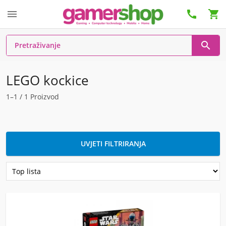




LEGO kockice
1–1 / 1 Proizvod
UVJETI FILTRIRANJA