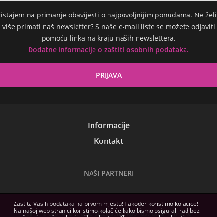
ristajem na primanje obavijesti o najpovoljnijim ponudama. Ne želi
više primati naš newsletter? S naše e-mail liste se možete odjaviti
pomoću linka na kraju naših newslettera.
Dodatne informacije o zaštiti osobnih podataka.
Informacije
Kontakt
NAŠI PARTNERI
Zaštita Vaših podataka na prvom mjestu! Također koristimo kolačiće!
Na našoj web stranici koristimo kolačiće kako bismo osigurali rad bez
Slike na ovoj web stranici služe samo kao ilustracija. Tehničke