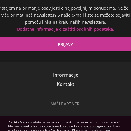
ristajem na primanje obavijesti o najpovoljnijim ponudama. Ne želi
više primati naš newsletter? S naše e-mail liste se možete odjaviti
pomoću linka na kraju naših newslettera.
Dodatne informacije o zaštiti osobnih podataka.
Informacije
Kontakt
NAŠI PARTNERI
Zaštita Vaših podataka na prvom mjestu! Također koristimo kolačiće!
Na našoj web stranici koristimo kolačiće kako bismo osigurali rad bez
Slike na ovoj web stranici služe samo kao ilustracija. Tehničke
grešaka i savršeno korisničko iskustvo. Klikom na gumb prihvati