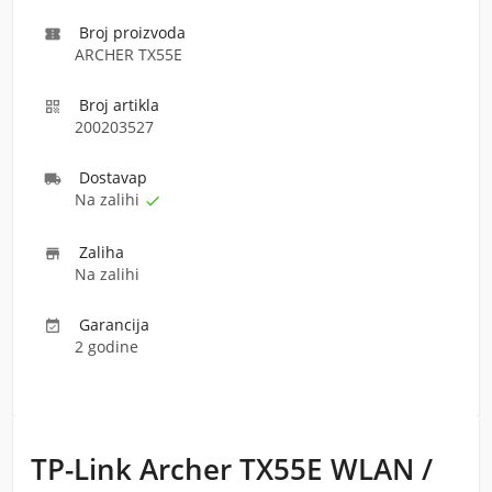
Broj proizvoda

ARCHER TX55E
Broj artikla

200203527
Dostava
p

Na zalihi

Zaliha

Na zalihi
Garancija

2 godine
TP-Link Archer TX55E WLAN /