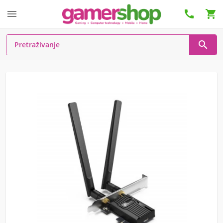



