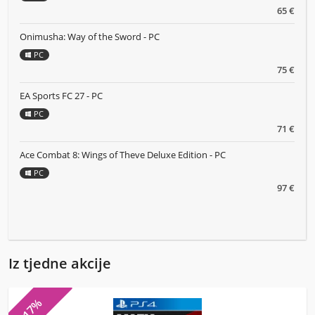
65 €
Onimusha: Way of the Sword - PC
PC
75 €
EA Sports FC 27 - PC
PC
71 €
Ace Combat 8: Wings of Theve Deluxe Edition - PC
PC
97 €
Iz tjedne akcije
-17%