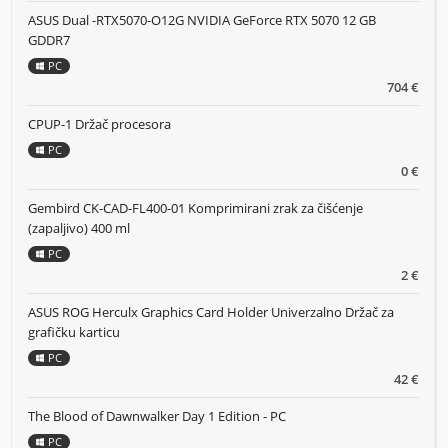
ASUS Dual -RTX5070-O12G NVIDIA GeForce RTX 5070 12 GB
GDDR7
PC
704 €
CPUP-1 Držač procesora
PC
0 €
Gembird CK-CAD-FL400-01 Komprimirani zrak za čišćenje
(zapaljivo) 400 ml
PC
2 €
ASUS ROG Herculx Graphics Card Holder Univerzalno Držač za
grafičku karticu
PC
42 €
The Blood of Dawnwalker Day 1 Edition - PC
PC