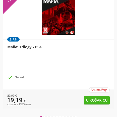
PS4
Mafia: Trilogy - PS4

Na zalihi
Lista želja

22,99
€
19,19
€
cijena s PDV-om