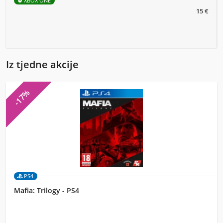
XBOX ONE
15 €
Iz tjedne akcije
-17%
PS4
Mafia: Trilogy - PS4