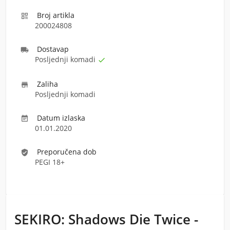
Broj artikla

200024808
Dostava
p

Posljednji komadi

Zaliha

Posljednji komadi
Datum izlaska

01.01.2020
Preporučena dob
verified_user
PEGI 18+
SEKIRO: Shadows Die Twice -