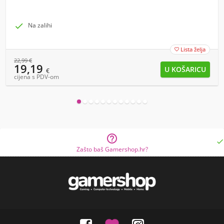

Na zalihi
Lista želja

22,99
€
19,19
€
cijena s PDV-om


Zašto baš Gamershop.hr?