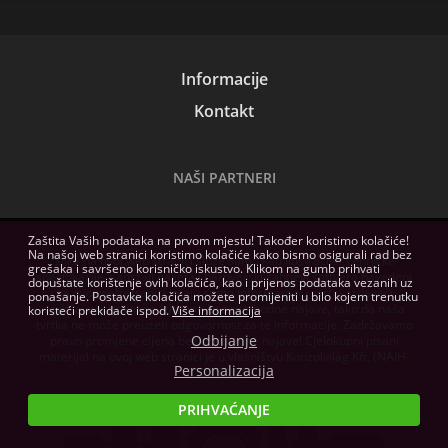
Informacije
Kontakt
NAŠI PARTNERI
Zaštita Vaših podataka na prvom mjestu! Također koristimo kolačiće!
Na našoj web stranici koristimo kolačiće kako bismo osigurali rad bez
Slike na ovoj web stranici služe samo kao ilustracija. Tehničke
grešaka i savršeno korisničko iskustvo. Klikom na gumb prihvati
specifikacije, sadržaji paketa i hardverski zahtjevi softvera navedeni
dopuštate korištenje ovih kolačića, kao i prijenos podataka vezanih uz
na ovoj web stranici imaju samo informativnu svrhu, izdavači
ponašanje. Postavke kolačića možete promijeniti u bilo kojem trenutku
zadržavaju pravo na izmjene bez prethodne najave, tako da naša
koristeći prekidače ispod.
Više informacija
tvrtka ne može preuzeti odgovornost za te informacije. Zadržavamo
Odbijanje
pravo promjene cijena bez prethodne najave! Cjelokupni pisani
materijal na ovoj web stranici je u vlasništvu Konzolvilág Kft. (NAIH-
Personalizacija
82255/2014.)
PRIHVAĆANJE