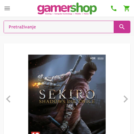





