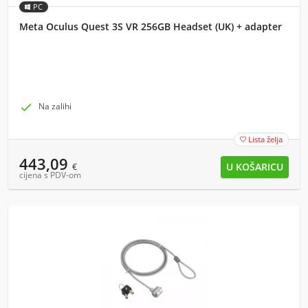
PC
Meta Oculus Quest 3S VR 256GB Headset (UK) + adapter

Na zalihi
Lista želja

443,09
€
cijena s PDV-om