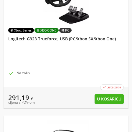
Xbox Series
XBOX ONE
PC
Logitech G923 Trueforce, USB (PC/Xbox SX/Xbox One)

Na zalihi
Lista želja

291,19
€
cijena s PDV-om