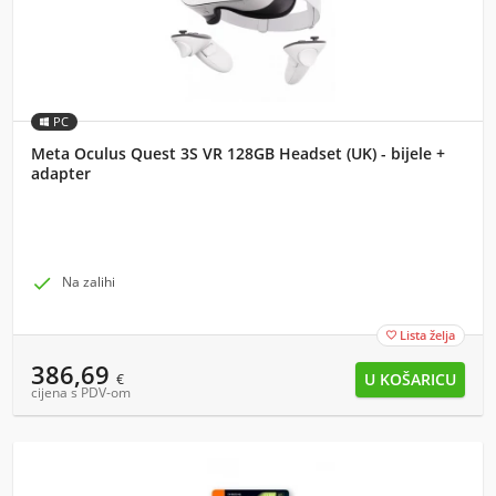
PC
Meta Oculus Quest 3S VR 128GB Headset (UK) - bijele +
adapter

Na zalihi
Lista želja

386,69
€
cijena s PDV-om