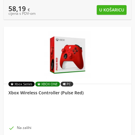
58,19
€
cijena s PDV-om
Xbox Series
XBOX ONE
PC
Xbox Wireless Controller (Pulse Red)

Na zalihi