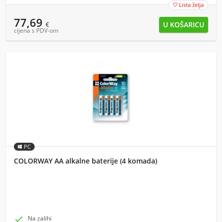
Lista želja

77,69
€
cijena s PDV-om
PC
COLORWAY AA alkalne baterije (4 komada)

Na zalihi