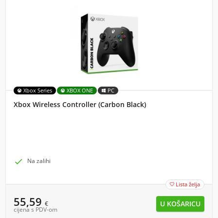
Xbox Series
XBOX ONE
PC
Xbox Wireless Controller (Carbon Black)

Na zalihi
Lista želja

55,59
€
cijena s PDV-om