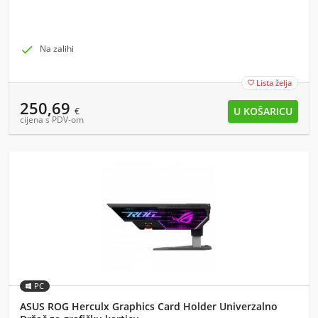

Na zalihi
Lista želja

250,69
€
cijena s PDV-om
PC
ASUS ROG Herculx Graphics Card Holder Univerzalno