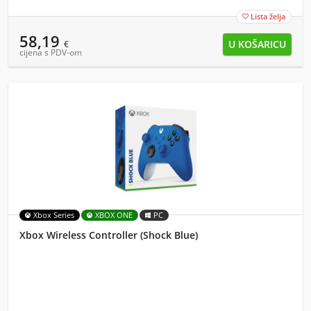
Lista želja

58,19
€
cijena s PDV-om
Xbox Series
XBOX ONE
PC
Xbox Wireless Controller (Shock Blue)