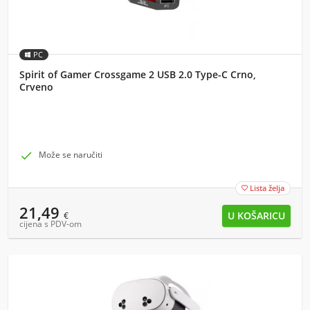
PC
Spirit of Gamer Crossgame 2 USB 2.0 Type-C Crno,
Crveno

Može se naručiti
Lista želja

21,49
€
cijena s PDV-om