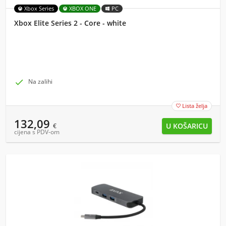
Xbox Series
XBOX ONE
PC
Xbox Elite Series 2 - Core - white

Na zalihi
Lista želja

132,09
€
cijena s PDV-om