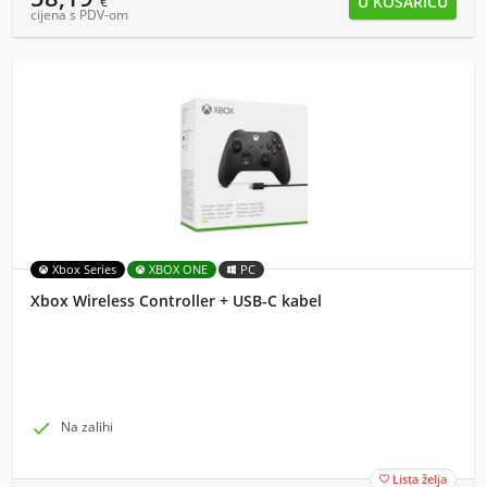
€
cijena s PDV-om
Xbox Series
XBOX ONE
PC
Xbox Wireless Controller + USB-C kabel

Na zalihi
Lista želja
