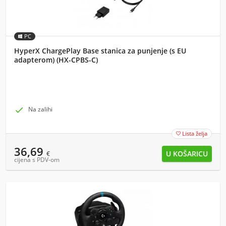
PC
HyperX ChargePlay Base stanica za punjenje (s EU
adapterom) (HX-CPBS-C)

Na zalihi
Lista želja

36,69
€
cijena s PDV-om