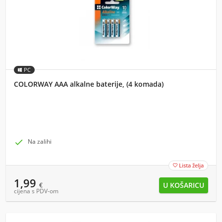
PC
COLORWAY AAA alkalne baterije, (4 komada)

Na zalihi
Lista želja

1,99
€
cijena s PDV-om