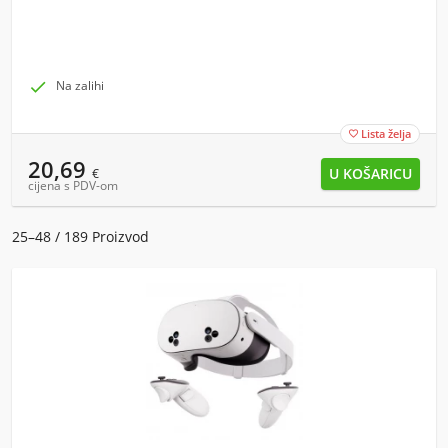

Na zalihi
Lista želja

20,69
€
cijena s PDV-om
25–48 / 189 Proizvod