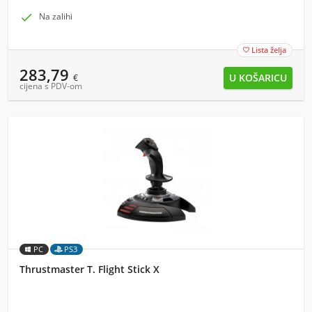

Na zalihi
Lista želja

283,79
€
cijena s PDV-om
PC
PS3
Thrustmaster T. Flight Stick X