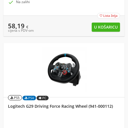

Na zalihi
Lista želja

58,19
€
cijena s PDV-om
PS5
PS4
PC
Logitech G29 Driving Force Racing Wheel (941-000112)