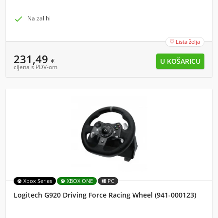

Na zalihi
Lista želja

231,49
€
cijena s PDV-om
Xbox Series
XBOX ONE
PC
Logitech G920 Driving Force Racing Wheel (941-000123)