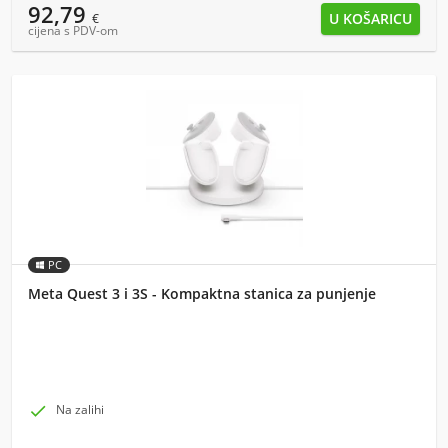
92,79
€
cijena s PDV-om
PC
Meta Quest 3 i 3S - Kompaktna stanica za punjenje

Na zalihi