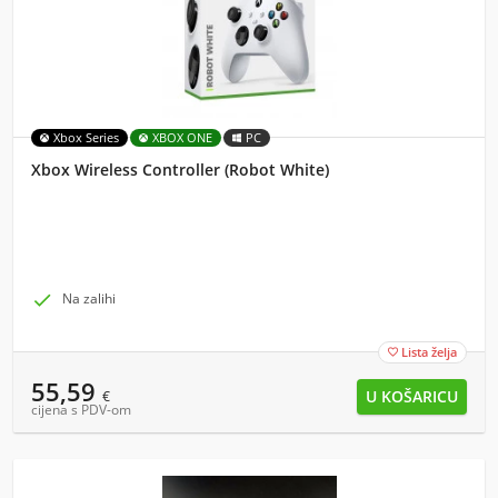
Xbox Series
XBOX ONE
PC
Xbox Wireless Controller (Robot White)

Na zalihi
Lista želja

55,59
€
cijena s PDV-om