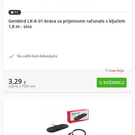
PC
Gembird LK-K-01 brava za prijenosno računalo s ključem
1,8 m - siva

Na zalihi kod dobavljača
Lista želja

3,29
€
cijena s PDV-om