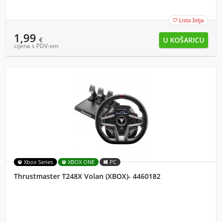
Lista želja

1,99
€
cijena s PDV-om
Xbox Series
XBOX ONE
PC
Thrustmaster T248X Volan (XBOX)- 4460182