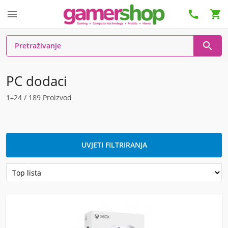




PC dodaci
1–24 / 189 Proizvod
UVJETI FILTRIRANJA