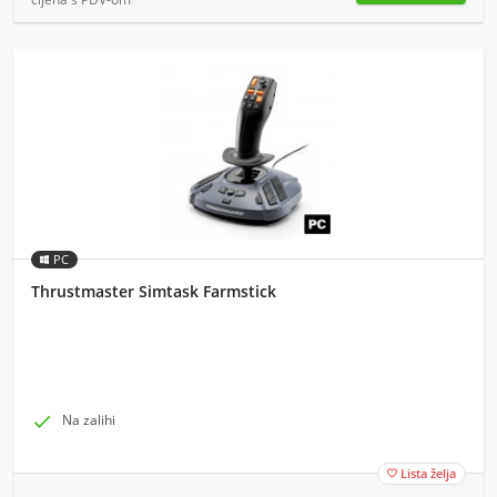
PC
Thrustmaster Simtask Farmstick

Na zalihi
Lista želja
