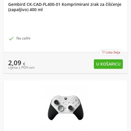
Gembird CK-CAD-FL400-01 Komprimirani zrak za čišćenje
(zapaljivo) 400 ml

Na zalihi
Lista želja

2,09
€
cijena s PDV-om