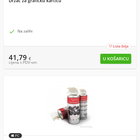
Držač za grafičku karticu

Na zalihi
Lista želja

41,79
€
cijena s PDV-om
PC