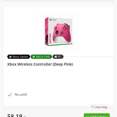
Xbox Series
XBOX ONE
PC
Xbox Wireless Controller (Deep Pink)

Na zalihi
Lista želja

58,19