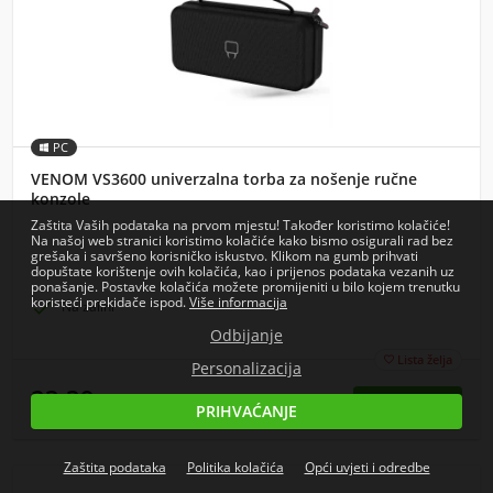
PC
VENOM VS3600 univerzalna torba za nošenje ručne
konzole
Zaštita Vaših podataka na prvom mjestu! Također koristimo kolačiće!
Na našoj web stranici koristimo kolačiće kako bismo osigurali rad bez
grešaka i savršeno korisničko iskustvo. Klikom na gumb prihvati
dopuštate korištenje ovih kolačića, kao i prijenos podataka vezanih uz
ponašanje. Postavke kolačića možete promijeniti u bilo kojem trenutku
koristeći prekidače ispod.
Više informacija

Na zalihi
Odbijanje
Lista želja

Personalizacija
23,39
€
PRIHVAĆANJE
cijena s PDV-om
Zaštita podataka
Politika kolačića
Opći uvjeti i odredbe