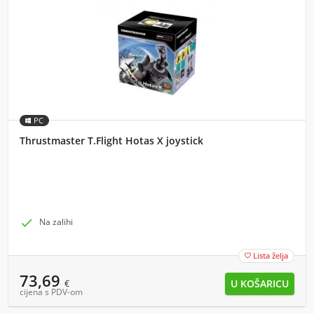
PC
Thrustmaster T.Flight Hotas X joystick

Na zalihi
Lista želja

73,69
€
cijena s PDV-om