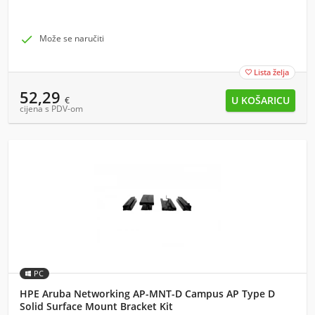

Može se naručiti
Lista želja

52,29
€
cijena s PDV-om
PC
HPE Aruba Networking AP-MNT-D Campus AP Type D
Solid Surface Mount Bracket Kit