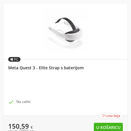
PC
Meta Quest 3 - Elite Strap s baterijom

Na zalihi
Lista želja

150,59
€
cijena s PDV-om