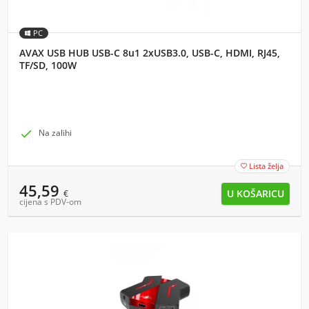
PC
AVAX USB HUB USB-C 8u1 2xUSB3.0, USB-C, HDMI, RJ45,
TF/SD, 100W

Na zalihi
Lista želja

45,59
€
cijena s PDV-om