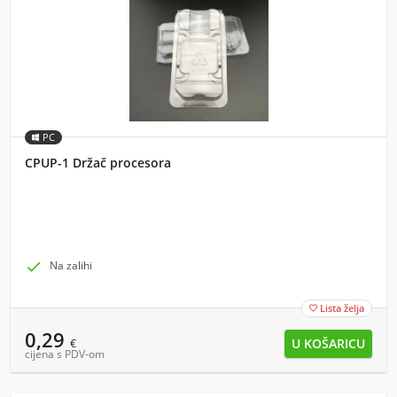
PC
CPUP-1 Držač procesora

Na zalihi
Lista želja

0,29
€
cijena s PDV-om