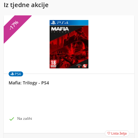
Iz tjedne akcije
-17%
PS4
Mafia: Trilogy - PS4

Na zalihi
Lista želja
