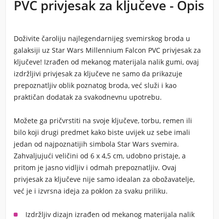
PVC privjesak za ključeve - Opis
Doživite čaroliju najlegendarnijeg svemirskog broda u
galaksiji uz
Star Wars
Millennium Falcon PVC privjesak za
ključeve! Izrađen od mekanog materijala nalik gumi, ovaj
izdržljivi privjesak za ključeve ne samo da prikazuje
prepoznatljiv oblik poznatog broda, već služi i kao
praktičan dodatak za svakodnevnu upotrebu.
Možete ga pričvrstiti na svoje ključeve, torbu, remen ili
bilo koji drugi predmet kako biste uvijek uz sebe imali
jedan od najpoznatijih simbola
Star Wars
svemira.
Zahvaljujući veličini od 6 x 4,5 cm, udobno pristaje, a
pritom je jasno vidljiv i odmah prepoznatljiv. Ovaj
privjesak za ključeve nije samo idealan za obožavatelje,
već je i izvrsna ideja za poklon za svaku priliku.
Izdržljiv dizajn izrađen od mekanog materijala nalik