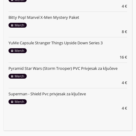
4 €
Bitty Pop! Marvel X-Men Mystery Paket
Merch
8 €
YuMe Capsule Stranger Things Upside Down Series 3
Merch
16 €
Pyramid Star Wars (Storm Trooper) PVC Privjesak za ključeve
Merch
4 €
Superman - Shield Pvc privjesak za ključeve
Merch
4 €