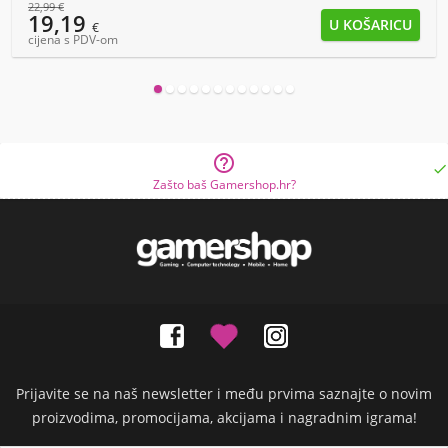
22,99
€
19,19
€
cijena s PDV-om


Zašto baš Gamershop.hr?
Prijavite se na naš newsletter i među prvima saznajte o novim
proizvodima, promocijama, akcijama i nagradnim igrama!