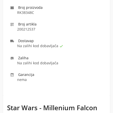
Broj proizvoda

RK38348C
Broj artikla

200212537
Dostava
p

Na zalihi kod dobavljača

Zaliha

Na zalihi kod dobavljača
Garancija

nema
Star Wars - Millenium Falcon