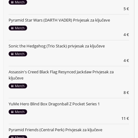
Merch
5 €
Pyramid Star Wars (DARTH VADER) Privjesak za ključeve
Merch
4 €
Sonic the Hedgehog (Trio Stack) privjesak za ključeve
Merch
4 €
Assassin's Creed Black Flag Resynced Jackdaw Privjesak za
ključeve
Merch
8 €
YuMe Hero Blind Box Dragonball Z Pocket Series 1
Merch
11 €
Pyramid Friends (Central Perk) Privjesak za ključeve
Merch