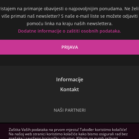
ristajem na primanje obavijesti o najpovoljnijim ponudama. Ne želi
više primati naš newsletter? S naše e-mail liste se možete odjaviti
pomoću linka na kraju naših newslettera.
Dodatne informacije o zaštiti osobnih podataka.
Informacije
Kontakt
NAŠI PARTNERI
Zaštita Vaših podataka na prvom mjestu! Također koristimo kolačiće!
Na našoj web stranici koristimo kolačiće kako bismo osigurali rad bez
Slike na ovoj web stranici služe samo kao ilustracija. Tehničke
grešaka i savršeno korisničko iskustvo. Klikom na gumb prihvati