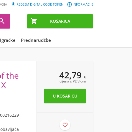


ACIJA
REDEEM DIGITAL CODE TOKEN
INFORMACIJE


KOŠARICA
Igračke
Prednarudžbe
42,79
f the
€
cijena s PDV-om
 X
00216229

dobavljača