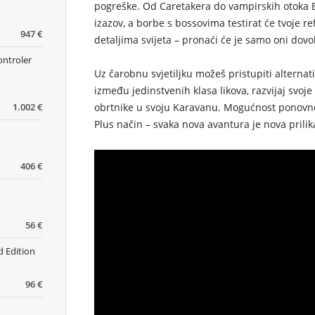
pogreške. Od Caretakera do vampirskih otoka Br
izazov, a borbe s bossovima testirat će tvoje refl
947 €
detaljima svijeta – pronaći će je samo oni dov
ontroler
Uz čarobnu svjetiljku možeš pristupiti alterna
između jedinstvenih klasa likova, razvijaj svoje
obrtnike u svoju Karavanu. Mogućnost ponovn
1.002 €
Plus način – svaka nova avantura je nova prilik
406 €
56 €
d Edition
96 €