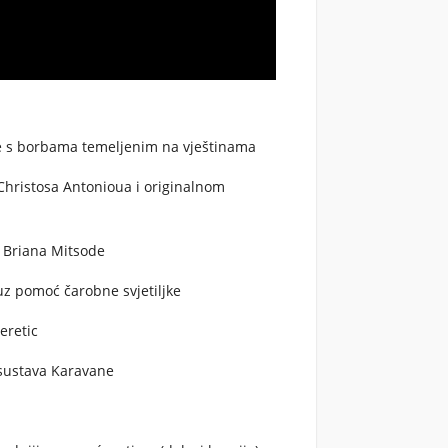
ive s borbama temeljenim na vještinama
 Christosa Antonioua i originalnom
 Briana Mitsode
 uz pomoć čarobne svjetiljke
eretic
 sustava Karavane