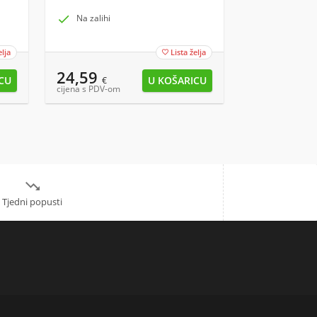

Na zalihi

Na zalihi k
elja
Lista želja

24,59
8,29
€
€
cijena s PDV-om
cijena s PDV-om

Tjedni popusti