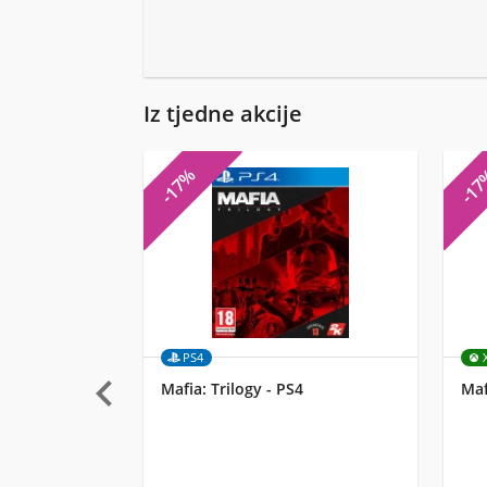
Iz tjedne akcije
-17%
-1
PS4

Mafia: Trilogy - PS4
Maf