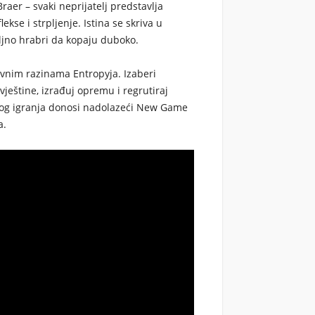
aer – svaki neprijatelj predstavlja
ekse i strpljenje. Istina se skriva u
oljno hrabri da kopaju duboko.
tivnim razinama Entropyja. Izaberi
 vještine, izrađuj opremu i regrutiraj
og igranja donosi nadolazeći New Game
a.