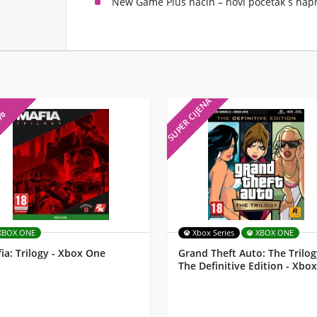
New Game Plus način – novi početak s napr
SUPER CIJENA
7%
XBOX ONE
Xbox Series
XBOX ONE
ia: Trilogy - Xbox One
Grand Theft Auto: The Trilog
The Definitive Edition - Xbox