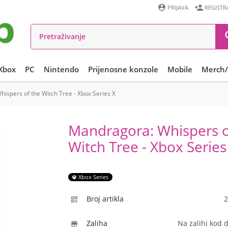


PRIJAVA
REGISTR
Xbox
PC
Nintendo
Prijenosne konzole
Mobile
Merch/
ispers of the Witch Tree - Xbox Series X
Mandragora: Whispers o
Witch Tree - Xbox Series
Xbox Series
Broj artikla
2

Zaliha
Na zalihi kod 
