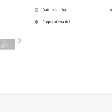
Datum izlaska
0

Preporučena dob
verified_user
