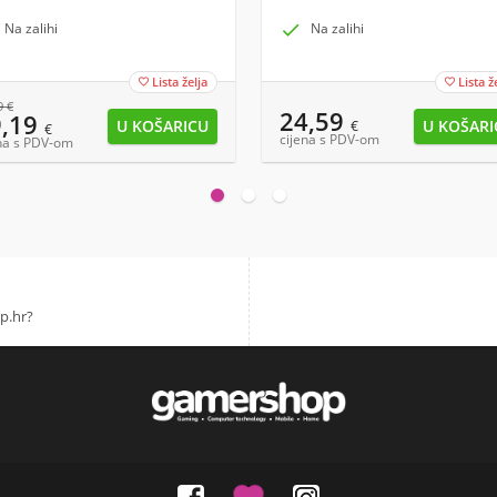
Na zalihi

Na zalihi
Lista želja
Lista ž


9
€
24,59
9,19
€
€
cijena s PDV-om
na s PDV-om
p.hr?