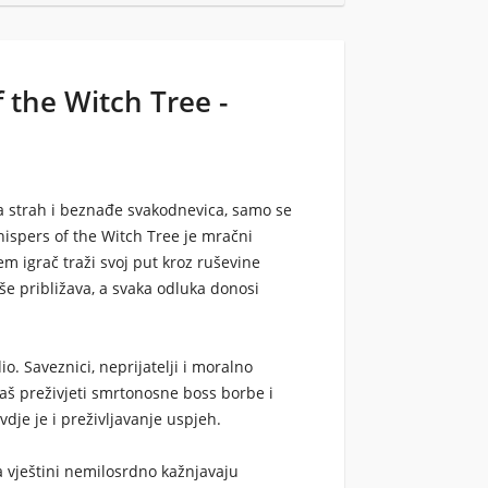
 the Witch Tree -
 a strah i beznađe svakodnevica, samo se
hispers of the Witch Tree je mračni
em igrač traži svoj put kroz ruševine
še približava, a svaka odluka donosi
io. Saveznici, neprijatelji i moralno
vaš preživjeti smrtonosne boss borbe i
vdje je i preživljavanje uspjeh.
a vještini nemilosrdno kažnjavaju