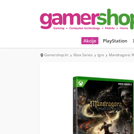
Akcije
PlayStation
Gamershop.hr
Xbox Series
Igre
Mandragora: Wh



