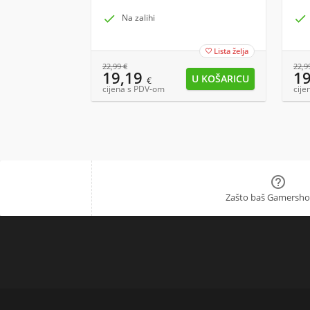

Na zalihi

Lista želja

22,99
€
22,9
19,19
1
€
cijena s PDV-om
cije

Zašto baš Gamersho