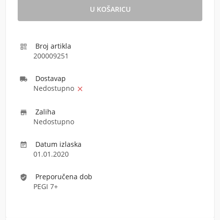
Broj artikla

200009251
Dostava
p

Nedostupno

Zaliha

Nedostupno
Datum izlaska

01.01.2020
Preporučena dob
verified_user
PEGI 7+