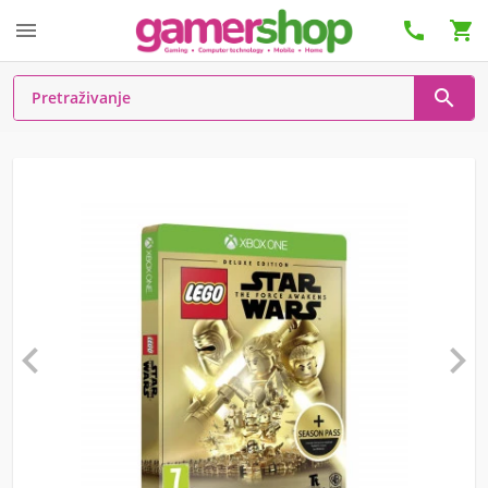





