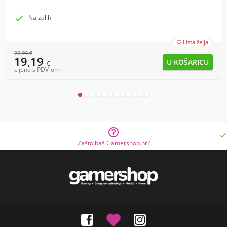

Na zalihi
Lista želja

22,99
€
19,19
€
cijena s PDV-om


Zašto baš Gamershop.hr?