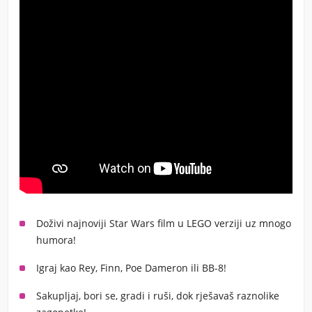
Doživi najnoviji Star Wars film u LEGO verziji uz mnogo
humora!
Igraj kao Rey, Finn, Poe Dameron ili BB-8!
Sakupljaj, bori se, gradi i ruši, dok rješavaš raznolike