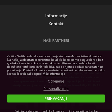
Informacije
Kontakt
NAŠI PARTNERI
Zaštita Vaših podataka na prvom mjestu! Također koristimo kolačiće!
Na našoj web stranici koristimo kolačiće kako bismo osigurali rad bez
Slike na ovoj web stranici služe samo kao ilustracija. Tehničke
grešaka i savršeno korisničko iskustvo. Klikom na gumb prihvati
specifikacije, sadržaji paketa i hardverski zahtjevi softvera navedeni
dopuštate korištenje ovih kolačića, kao i prijenos podataka vezanih uz
na ovoj web stranici imaju samo informativnu svrhu, izdavači
ponašanje. Postavke kolačića možete promijeniti u bilo kojem trenutku
zadržavaju pravo na izmjene bez prethodne najave, tako da naša
koristeći prekidače ispod.
Više informacija
tvrtka ne može preuzeti odgovornost za te informacije. Zadržavamo
Odbijanje
pravo promjene cijena bez prethodne najave! Cjelokupni pisani
materijal na ovoj web stranici je u vlasništvu Konzolvilág Kft. (NAIH-
Personalizacija
82255/2014.)
PRIHVAĆANJE
Zaštita podataka
Politika kolačića
Opći uvjeti i odredbe