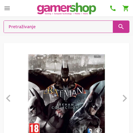





