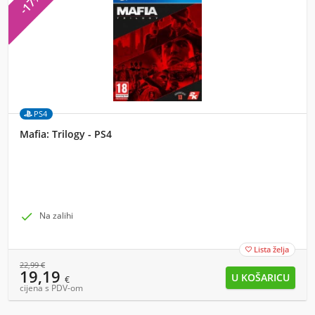
-17%
PS4
Mafia: Trilogy - PS4

Na zalihi
Lista želja

22,99
€
19,19
€
cijena s PDV-om