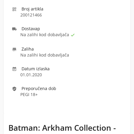
Broj artikla

200121466
Dostava
p

Na zalihi kod dobavljača

Zaliha

Na zalihi kod dobavljača
Datum izlaska

01.01.2020
Preporučena dob
verified_user
PEGI 18+
Batman: Arkham Collection -