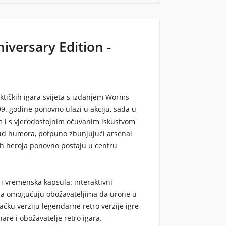
versary Edition -
aktičkih igara svijeta s izdanjem
Worms
999. godine ponovno ulazi u akciju, sada u
i s vjerodostojnim očuvanim iskustvom
 Lud humora, potpuno zbunjujući arsenal
ih heroja ponovno postaju u centru
 i vremenska kapsula: interaktivni
ja omogućuju obožavateljima da urone u
račku verziju legendarne retro verzije igre
are i obožavatelje retro igara.