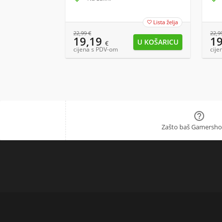
Lista želja

22,99
€
22,9
19,19
1
€
cijena s PDV-om
cije

Zašto baš Gamersho