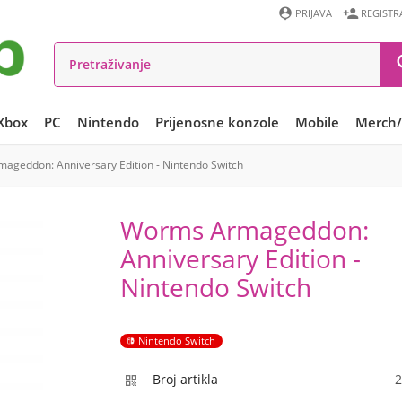


PRIJAVA
REGISTR
Xbox
PC
Nintendo
Prijenosne konzole
Mobile
Merch/
ageddon: Anniversary Edition - Nintendo Switch
Worms Armageddon:
Anniversary Edition -
Nintendo Switch
Nintendo Switch
Broj artikla
2
