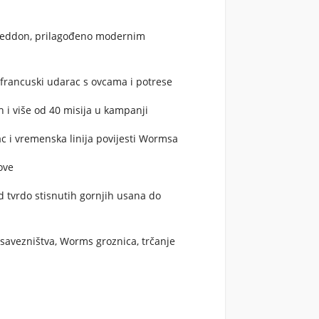
eddon
, prilagođeno modernim
i francuski udarac s ovcama i potrese
 i više od 40 misija u kampanji
ac i vremenska linija povijesti Wormsa
ove
d tvrdo stisnutih gornjih usana do
savezništva, Worms groznica, trčanje