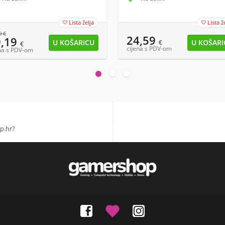
Lista želja
Lista ž


9
€
24,59
9,19
€
€
cijena s PDV-om
na s PDV-om
p.hr?