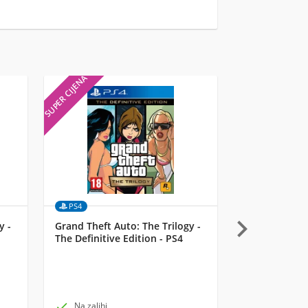
SUPER CIJENA
SUPER CIJENA
PS4
Merch

y -
Grand Theft Auto: The Trilogy -
Funko 4-Pack
The Definitive Edition - PS4
Marvel Classi
Valentines Da

Na zalihi

Na zalihi k