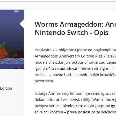
Worms Armageddon: Anni
Nintendo Switch - Opis
Proslavite 25. obljetnicu jedne od najikonijih t
Armageddon: Anniversary Edition
! Klasik iz 1
modernom izdanju s potpuno novim sadržajem 
igranja, što će obradovati fanove retro igara.
oružja i zabavne borbe između naših kukavičk
pozornosti.
Edition
Izdanja
Anniversary Edition
nije samo igra, već
dokumentarac i vremenska linija Worms muze
povijest serije. Također ćete dobiti potpuno ig
za ručni konzolu – prava poslastica za kolekcion