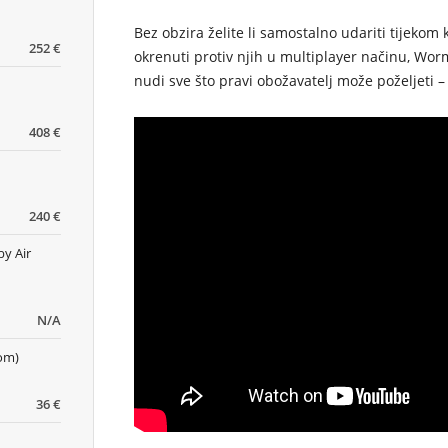
Bez obzira želite li samostalno udariti tijekom k
252 €
okrenuti protiv njih u multiplayer načinu,
Worm
nudi sve što pravi obožavatelj može poželjeti – 
408 €
240 €
by Air
N/A
dom)
36 €