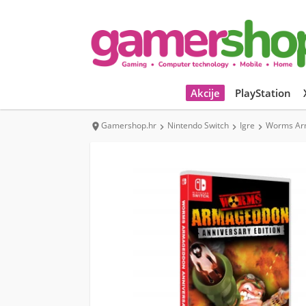
Akcije
PlayStation
Gamershop.hr
Nintendo Switch
Igre
Worms Arm



