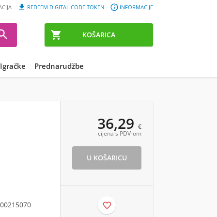


ACIJA
REDEEM DIGITAL CODE TOKEN
INFORMACIJE


KOŠARICA
Igračke
Prednarudžbe
36,29
€
cijena s PDV-om
00215070
