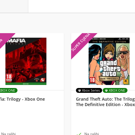
SUPER CIJENA
7%
XBOX ONE
Xbox Series
XBOX ONE
ia: Trilogy - Xbox One
Grand Theft Auto: The Trilog
The Definitive Edition - Xbox
Na zalihi

Na zalihi