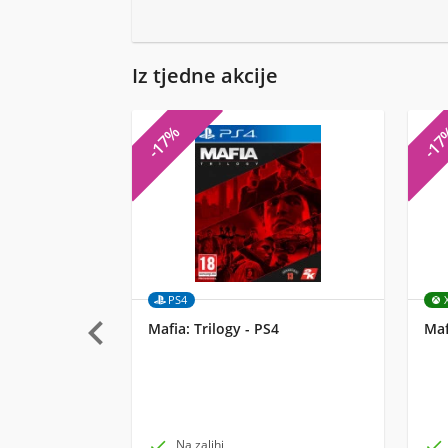
Iz tjedne akcije
-17%
-1
PS4

Mafia: Trilogy - PS4
Maf

Na zalihi
