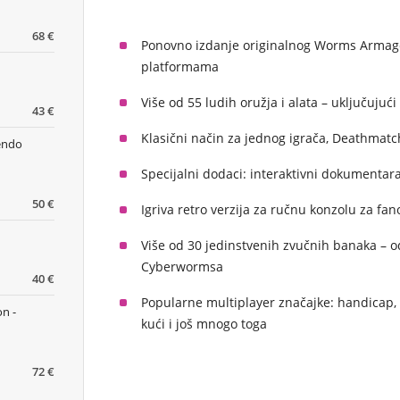
68 €
Ponovno izdanje originalnog
Worms Armag
platformama
Više od 55 ludih oružja i alata – uključujuć
43 €
Klasični način za jednog igrača, Deathmatch
tendo
Specijalni dodaci: interaktivni dokumentar
50 €
Igriva retro verzija za ručnu konzolu za fan
Više od 30 jedinstvenih zvučnih banaka – o
Cyberwormsa
40 €
Popularne multiplayer značajke: handicap, 
n -
kući i još mnogo toga
72 €