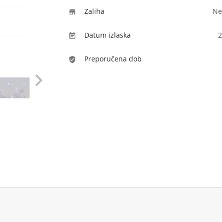
Zaliha
Ne

Datum izlaska
2

Preporučena dob
verified_user
