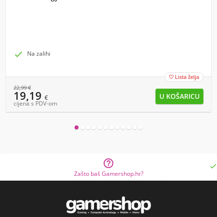

Na zalihi
Lista želja

22,99
€
19,19
€
cijena s PDV-om


Zašto baš Gamershop.hr?