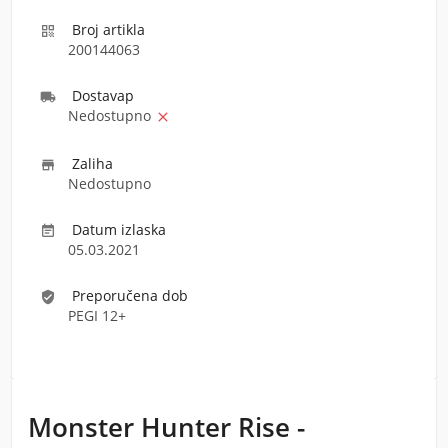
Broj artikla

200144063
Dostava
p

Nedostupno

Zaliha

Nedostupno
Datum izlaska

05.03.2021
Preporučena dob
verified_user
PEGI 12+
Monster Hunter Rise -