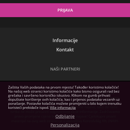
Informacije
Kontakt
NAŠI PARTNERI
Zaštita Vaših podataka na prvom mjestu! Također koristimo kolačiće!
Na našoj web stranici koristimo kolačiće kako bismo osigurali rad bez
Slike na ovoj web stranici služe samo kao ilustracija. Tehničke
grešaka i savršeno korisničko iskustvo. Klikom na gumb prihvati
specifikacije, sadržaji paketa i hardverski zahtjevi softvera navedeni
dopuštate korištenje ovih kolačića, kao i prijenos podataka vezanih uz
na ovoj web stranici imaju samo informativnu svrhu, izdavači
ponašanje. Postavke kolačića možete promijeniti u bilo kojem trenutku
zadržavaju pravo na izmjene bez prethodne najave, tako da naša
koristeći prekidače ispod.
Više informacija
tvrtka ne može preuzeti odgovornost za te informacije. Zadržavamo
Odbijanje
pravo promjene cijena bez prethodne najave! Cjelokupni pisani
materijal na ovoj web stranici je u vlasništvu Konzolvilág Kft. (NAIH-
Personalizacija
82255/2014.)