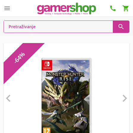




-64%

