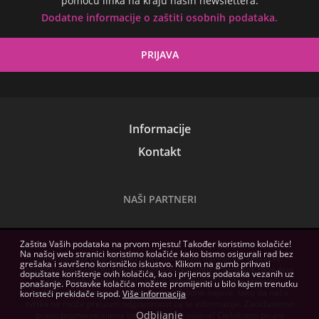
pomoću linka na kraju naših newslettera.
Dodatne informacije o zaštiti osobnih podataka.
Informacije
Kontakt
NAŠI PARTNERI
Zaštita Vaših podataka na prvom mjestu! Također koristimo kolačiće!
Na našoj web stranici koristimo kolačiće kako bismo osigurali rad bez
Slike na ovoj web stranici služe samo kao ilustracija. Tehničke
grešaka i savršeno korisničko iskustvo. Klikom na gumb prihvati
specifikacije, sadržaji paketa i hardverski zahtjevi softvera navedeni
dopuštate korištenje ovih kolačića, kao i prijenos podataka vezanih uz
na ovoj web stranici imaju samo informativnu svrhu, izdavači
ponašanje. Postavke kolačića možete promijeniti u bilo kojem trenutku
zadržavaju pravo na izmjene bez prethodne najave, tako da naša
koristeći prekidače ispod.
Više informacija
tvrtka ne može preuzeti odgovornost za te informacije. Zadržavamo
Odbijanje
pravo promjene cijena bez prethodne najave! Cjelokupni pisani