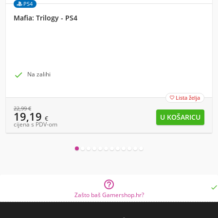
PS4
Mafia: Trilogy - PS4

Na zalihi
Lista želja

22,99
€
19,19
€
cijena s PDV-om


Zašto baš Gamershop.hr?