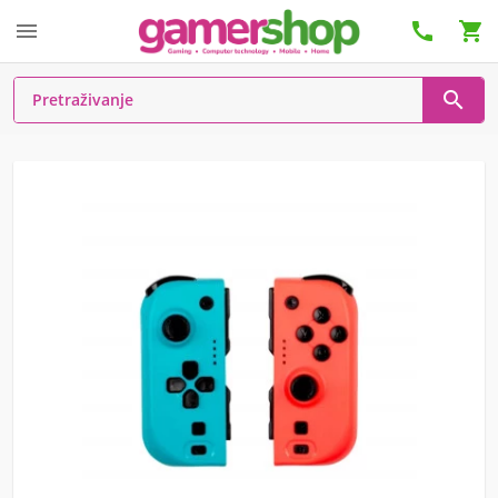



