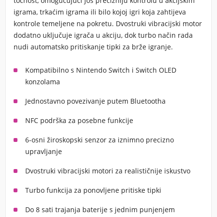
točnost, omogućujući još precizniju kontrolu u akcijskim
igrama, trkaćim igrama ili bilo kojoj igri koja zahtijeva
kontrole temeljene na pokretu. Dvostruki vibracijski motor
dodatno uključuje igrača u akciju, dok turbo način rada
nudi automatsko pritiskanje tipki za brže igranje.
Kompatibilno s Nintendo Switch i Switch OLED
konzolama
Jednostavno povezivanje putem Bluetootha
NFC podrška za posebne funkcije
6-osni žiroskopski senzor za iznimno precizno
upravljanje
Dvostruki vibracijski motori za realističnije iskustvo
Turbo funkcija za ponovljene pritiske tipki
Do 8 sati trajanja baterije s jednim punjenjem