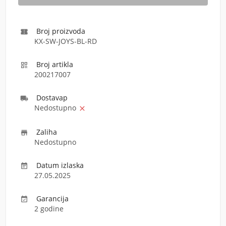
Broj proizvoda

KX-SW-JOYS-BL-RD
Broj artikla

200217007
Dostava
p

Nedostupno

Zaliha

Nedostupno
Datum izlaska

27.05.2025
Garancija

2 godine