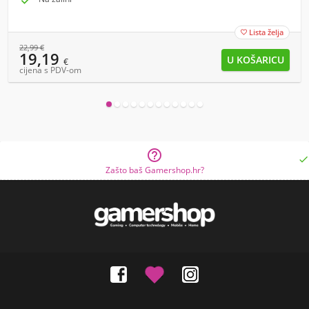

Lista želja

22,99
€
19,19
€
cijena s PDV-om


Zašto baš Gamershop.hr?