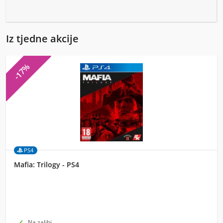
Iz tjedne akcije
-17%
PS4
Mafia: Trilogy - PS4
Na zalihi