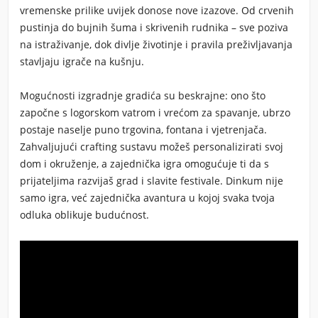
vremenske prilike uvijek donose nove izazove. Od crvenih
pustinja do bujnih šuma i skrivenih rudnika – sve poziva
na istraživanje, dok divlje životinje i pravila preživljavanja
stavljaju igrače na kušnju.
Mogućnosti izgradnje gradića su beskrajne: ono što
započne s logorskom vatrom i vrećom za spavanje, ubrzo
postaje naselje puno trgovina, fontana i vjetrenjača.
Zahvaljujući crafting sustavu možeš personalizirati svoj
dom i okruženje, a zajednička igra omogućuje ti da s
prijateljima razvijaš grad i slavite festivale.
Dinkum
nije
samo igra, već zajednička avantura u kojoj svaka tvoja
odluka oblikuje budućnost.