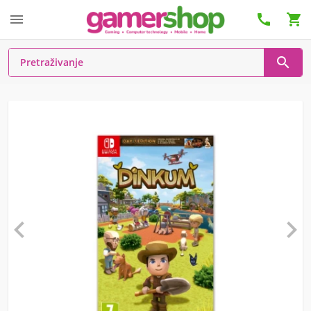





