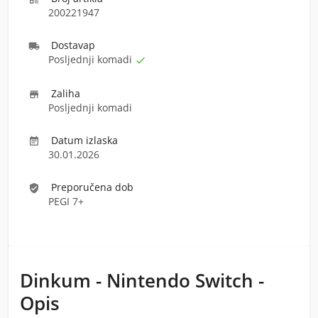
200221947
Dostava
p

Posljednji komadi

Zaliha

Posljednji komadi
Datum izlaska

30.01.2026
Preporučena dob
verified_user
PEGI 7+
Dinkum - Nintendo Switch -
Opis