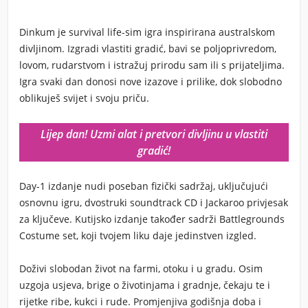
Dinkum
je survival life-sim igra inspirirana australskom
divljinom. Izgradi vlastiti gradić, bavi se poljoprivredom,
lovom, rudarstvom i istražuj prirodu sam ili s prijateljima.
Igra svaki dan donosi nove izazove i prilike, dok slobodno
oblikuješ svijet i svoju priču.
Lijep dan! Uzmi alat i pretvori divljinu u vlastiti
gradić!
Day-1 izdanje nudi poseban fizički sadržaj, uključujući
osnovnu igru, dvostruki soundtrack CD i Jackaroo privjesak
za ključeve. Kutijsko izdanje također sadrži Battlegrounds
Costume set, koji tvojem liku daje jedinstven izgled.
Doživi slobodan život na farmi, otoku i u gradu. Osim
uzgoja usjeva, brige o životinjama i gradnje, čekaju te i
rijetke ribe, kukci i rude. Promjenjiva godišnja doba i