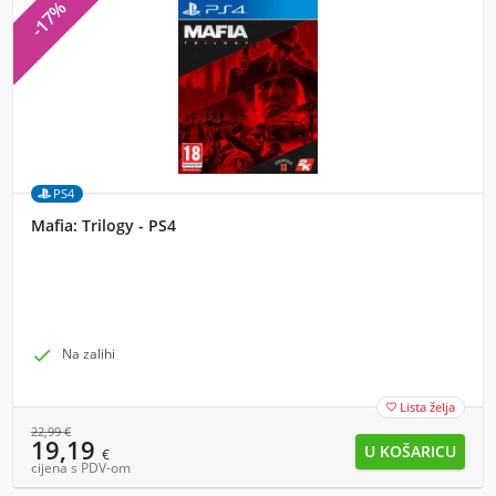
-17%
PS4
Mafia: Trilogy - PS4

Na zalihi
Lista želja

22,99
€
19,19
€
cijena s PDV-om