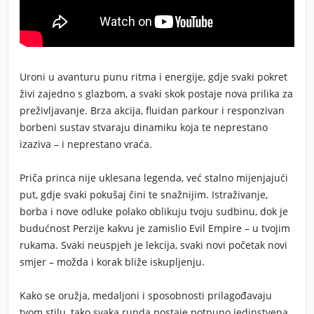
Uroni u avanturu punu ritma i energije, gdje svaki pokret
živi zajedno s glazbom, a svaki skok postaje nova prilika za
preživljavanje. Brza akcija, fluidan parkour i responzivan
borbeni sustav stvaraju dinamiku koja te neprestano
izaziva – i neprestano vraća.
Priča princa nije uklesana legenda, već stalno mijenjajući
put, gdje svaki pokušaj čini te snažnijim. Istraživanje,
borba i nove odluke polako oblikuju tvoju sudbinu, dok je
budućnost Perzije kakvu je zamislio Evil Empire – u tvojim
rukama. Svaki neuspjeh je lekcija, svaki novi početak novi
smjer – možda i korak bliže iskupljenju.
Kako se oružja, medaljoni i sposobnosti prilagođavaju
tvom stilu, tako svaka runda postaje potpuno jedinstvena.