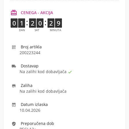

CENEGA - AKCIJA
9
9
0
0
1
1
1
1
1
1
2
2
9
9
0
0
1
1
2
2
8
8
9
9
DAN
SAT
MINUTA
Broj artikla

200223244
Dostava
p

Na zalihi kod dobavljača

Zaliha

Na zalihi kod dobavljača
Datum izlaska

10.04.2026
Preporučena dob
verified_user