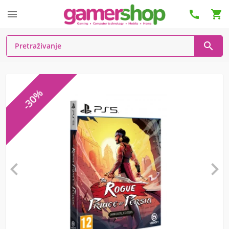




-30%

