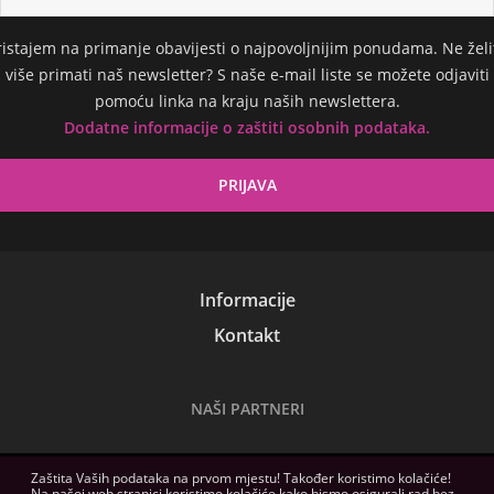
ristajem na primanje obavijesti o najpovoljnijim ponudama. Ne želi
više primati naš newsletter? S naše e-mail liste se možete odjaviti
pomoću linka na kraju naših newslettera.
Dodatne informacije o zaštiti osobnih podataka.
Informacije
Kontakt
NAŠI PARTNERI
Zaštita Vaših podataka na prvom mjestu! Također koristimo kolačiće!
Na našoj web stranici koristimo kolačiće kako bismo osigurali rad bez