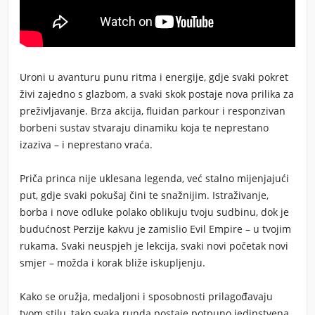
Uroni u avanturu punu ritma i energije, gdje svaki pokret
živi zajedno s glazbom, a svaki skok postaje nova prilika za
preživljavanje. Brza akcija, fluidan parkour i responzivan
borbeni sustav stvaraju dinamiku koja te neprestano
izaziva – i neprestano vraća.
Priča princa nije uklesana legenda, već stalno mijenjajući
put, gdje svaki pokušaj čini te snažnijim. Istraživanje,
borba i nove odluke polako oblikuju tvoju sudbinu, dok je
budućnost Perzije kakvu je zamislio Evil Empire – u tvojim
rukama. Svaki neuspjeh je lekcija, svaki novi početak novi
smjer – možda i korak bliže iskupljenju.
Kako se oružja, medaljoni i sposobnosti prilagođavaju
tvom stilu, tako svaka runda postaje potpuno jedinstvena.