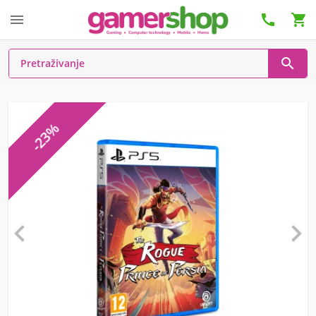




-23%

