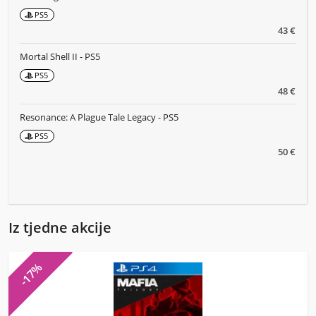
PS5
43 €
Mortal Shell II - PS5
PS5
48 €
Resonance: A Plague Tale Legacy - PS5
PS5
50 €
Iz tjedne akcije
-17%