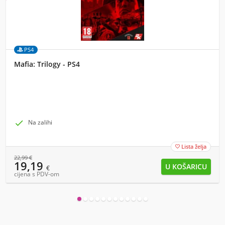
PS4
Mafia: Trilogy - PS4

Na zalihi
Lista želja

22,99
€
19,19
€
cijena s PDV-om