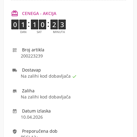

CENEGA - AKCIJA
9
9
0
0
1
1
1
1
1
1
1
1
9
9
0
0
1
1
2
2
4
3
3
DAN
SAT
MINUTA
Broj artikla

200223239
Dostava
p

Na zalihi kod dobavljača

Zaliha

Na zalihi kod dobavljača
Datum izlaska

10.04.2026
Preporučena dob
verified_user