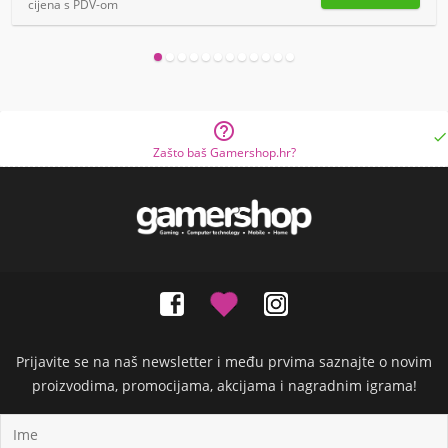
cijena s PDV-om


Zašto baš Gamershop.hr?
Prijavite se na naš newsletter i među prvima saznajte o novim
proizvodima, promocijama, akcijama i nagradnim igrama!