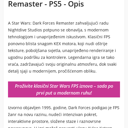
Remaster - PS5 - Opis
A Star Wars: Dark Forces Remaster zahvaljujući radu
Nightdive Studios potpuno se obnavlja, s modernom
tehnologijom i unaprijeđenim iskustvom. Klasični FPS
ponovno blista snagom KEX motora, koji nudi oštrije
teksture, poboljšana svjetla, unaprijeđeno renderiranje i
ugodnu podršku za kontrolere. Legendarna igra se tako
vraća, zadržavajući svoju originalnu atmosferu, dok svaki
detalj sjaji u modernijem, pročišćenom obliku.
Proživite klasični Star Wars FPS iznova – sada po
prvi put u modernom ruhu!
Izvorno objavljen 1995. godine, Dark Forces podigao je FPS
žanr na novu razinu, nudeći intenzivan pokret,
interaktivne prostore, složene staze i raznovrsne