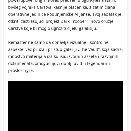
powerupove. U igri možeš preuzeti ulogu Kylea Katarn,
bivšeg vojnika Carstva, kasnije plaćenika, a zatim člana
operativne jedinice Pobunjeničke Alijanse. Tvoj zadatak je
otkriti zastrašujući projekt Dark Trooper – novo oružje
Carstva koje bi moglo ugroziti cijelu galaksiju.
Remaster ne samo da obnavlja vizualne i kontrolne
aspekte, već pruža i pristup galeriji „The Vault“, koja sadrži
mnoštvo materijala iza kulisa, izvornih asseta i razvojnih
dokumenata, omogućujući dublji uvid u legendarnu
prošlost igre.