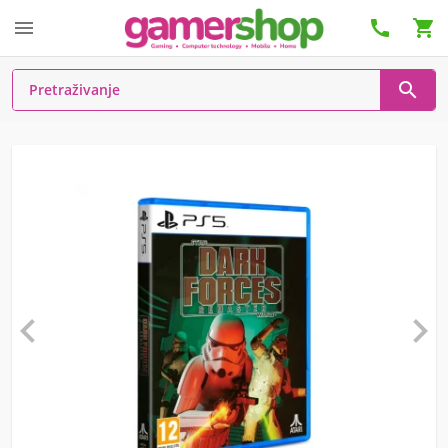





