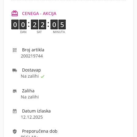

CENEGA - AKCIJA
9
9
0
0
9
9
0
0
1
1
2
2
1
1
2
2
9
9
0
0
4
4
5
5
DAN
SAT
MINUTA
Broj artikla

200219744
Dostava
p

Na zalihi

Zaliha

Na zalihi
Datum izlaska

12.12.2025
Preporučena dob
verified_user