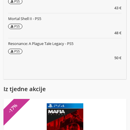
PS5
43 €
Mortal Shell II - PS5
PS5
48 €
Resonance: A Plague Tale Legacy - PS5
PS5
50 €
Iz tjedne akcije
-17%