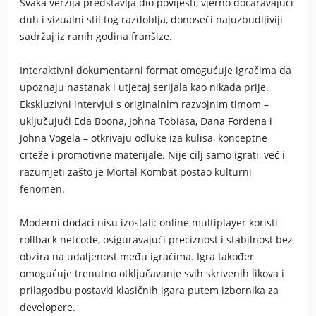
Svaka verzija predstavlja dio povijesti, vjerno dočaravajući
duh i vizualni stil tog razdoblja, donoseći najuzbudljiviji
sadržaj iz ranih godina franšize.
Interaktivni dokumentarni format omogućuje igračima da
upoznaju nastanak i utjecaj serijala kao nikada prije.
Ekskluzivni intervjui s originalnim razvojnim timom –
uključujući Eda Boona, Johna Tobiasa, Dana Fordena i
Johna Vogela – otkrivaju odluke iza kulisa, konceptne
crteže i promotivne materijale. Nije cilj samo igrati, već i
razumjeti zašto je Mortal Kombat postao kulturni
fenomen.
Moderni dodaci nisu izostali: online multiplayer koristi
rollback netcode, osiguravajući preciznost i stabilnost bez
obzira na udaljenost među igračima. Igra također
omogućuje trenutno otključavanje svih skrivenih likova i
prilagodbu postavki klasičnih igara putem izbornika za
developere.