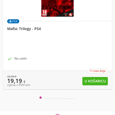
PS4
Mafia: Trilogy - PS4

Na zalihi
Lista želja

22,99
€
19,19
€
cijena s PDV-om