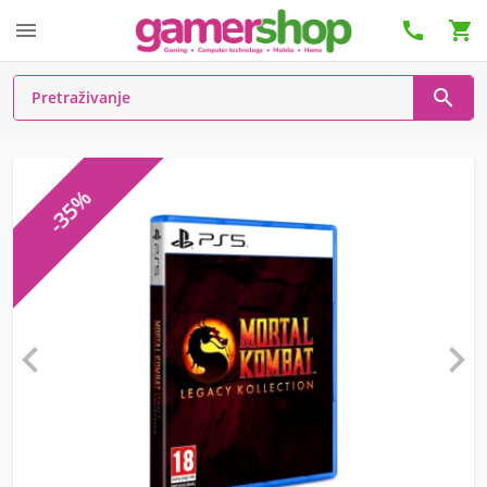




-35%

