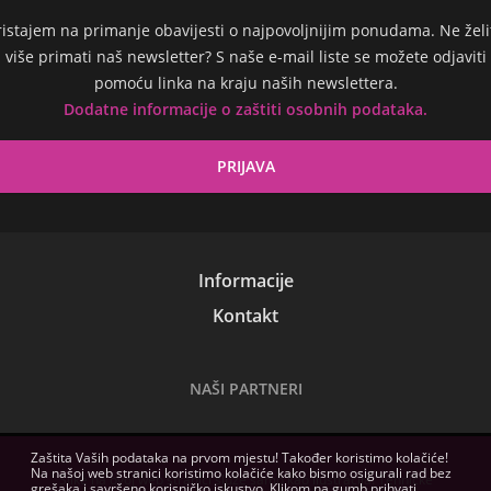
ristajem na primanje obavijesti o najpovoljnijim ponudama. Ne želi
više primati naš newsletter? S naše e-mail liste se možete odjaviti
pomoću linka na kraju naših newslettera.
Dodatne informacije o zaštiti osobnih podataka.
Informacije
Kontakt
NAŠI PARTNERI
Zaštita Vaših podataka na prvom mjestu! Također koristimo kolačiće!
Na našoj web stranici koristimo kolačiće kako bismo osigurali rad bez
Slike na ovoj web stranici služe samo kao ilustracija. Tehničke
grešaka i savršeno korisničko iskustvo. Klikom na gumb prihvati