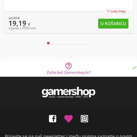
Lista želja

22,99
€
19,19
€
cijena s PDV-om


Zašto baš Gamershop.hr?
Prijavite se na naš newsletter i među prvima saznajte o novim