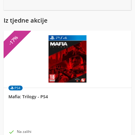
Iz tjedne akcije
-17%
PS4
Mafia: Trilogy - PS4

Na zalihi