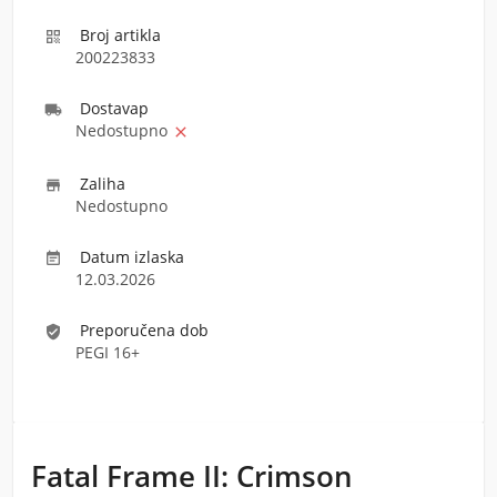
Broj artikla

200223833
Dostava
p

Nedostupno

Zaliha

Nedostupno
Datum izlaska

12.03.2026
Preporučena dob
verified_user
PEGI 16+
Fatal Frame II: Crimson