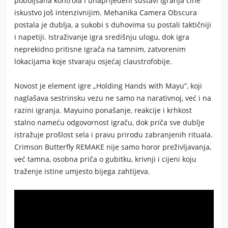
poboljšana kontrola i unaprijeđeni sustavi igranja čine
iskustvo još intenzivnijim. Mehanika Camera Obscura
postala je dublja, a sukobi s duhovima su postali taktičniji
i napetiji. Istraživanje igra središnju ulogu, dok igra
neprekidno pritisne igrača na tamnim, zatvorenim
lokacijama koje stvaraju osjećaj claustrofobije.
Novost je element igre „Holding Hands with Mayu”, koji
naglašava sestrinsku vezu ne samo na narativnoj, već i na
razini igranja. Mayuino ponašanje, reakcije i krhkost
stalno nameću odgovornost igraču, dok priča sve dublje
istražuje prošlost sela i pravu prirodu zabranjenih rituala.
Crimson Butterfly REMAKE nije samo horor preživljavanja,
već tamna, osobna priča o gubitku, krivnji i cijeni koju
traženje istine umjesto bijega zahtijeva.