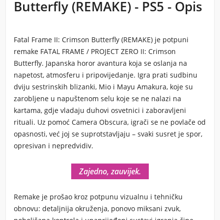
Butterfly (REMAKE) - PS5 - Opis
Fatal Frame II: Crimson Butterfly (REMAKE) je potpuni
remake FATAL FRAME / PROJECT ZERO II: Crimson
Butterfly. Japanska horor avantura koja se oslanja na
napetost, atmosferu i pripovijedanje. Igra prati sudbinu
dviju sestrinskih blizanki, Mio i Mayu Amakura, koje su
zarobljene u napuštenom selu koje se ne nalazi na
kartama, gdje vladaju duhovi osvetnici i zaboravljeni
rituali. Uz pomoć Camera Obscura, igrači se ne povlače od
opasnosti, već joj se suprotstavljaju – svaki susret je spor,
opresivan i nepredvidiv.
Zajedno, zauvijek.
Remake je prošao kroz potpunu vizualnu i tehničku
obnovu: detaljnija okruženja, ponovo miksani zvuk,