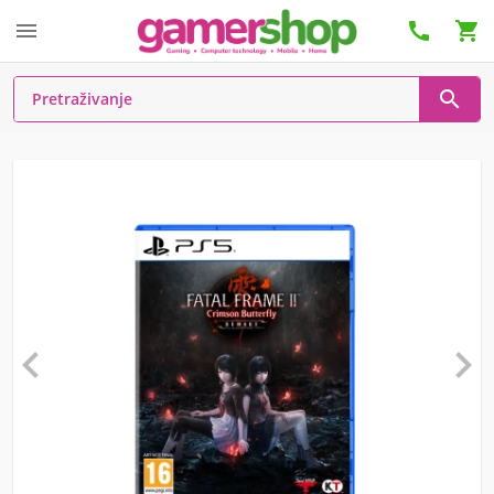





