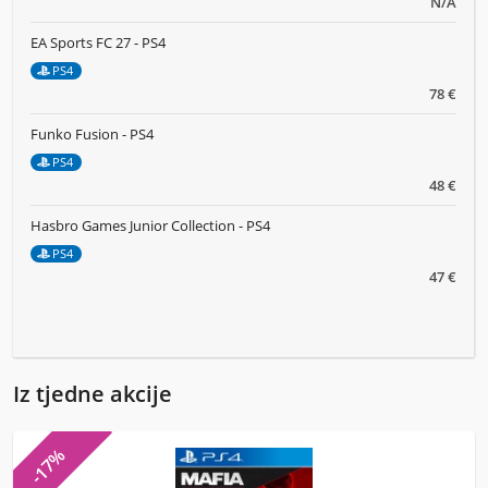
N/A
EA Sports FC 27 - PS4
PS4
78 €
Funko Fusion - PS4
PS4
48 €
Hasbro Games Junior Collection - PS4
PS4
47 €
Iz tjedne akcije
-17%