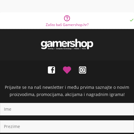


Zašto baš Gamershop.hr?
Prijavite se na naš newsletter i među prvima saznajte o novim
proizvodima, promocijama, akcijama i nagradnim igrama!