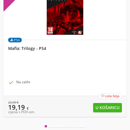
PS4
Mafia: Trilogy - PS4

Na zalihi
Lista želja

22,99
€
19,19
€
cijena s PDV-om