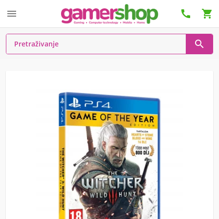



