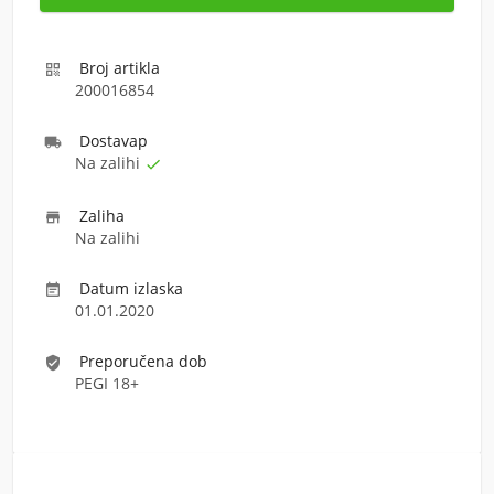
Broj artikla

200016854
Dostava
p

Na zalihi

Zaliha

Na zalihi
Datum izlaska

01.01.2020
Preporučena dob
verified_user
PEGI 18+