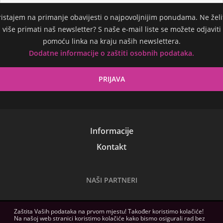
ristajem na primanje obavijesti o najpovoljnijim ponudama. Ne želi
više primati naš newsletter? S naše e-mail liste se možete odjaviti
pomoću linka na kraju naših newslettera.
Dodatne informacije o zaštiti osobnih podataka.
Informacije
Kontakt
NAŠI PARTNERI
Zaštita Vaših podataka na prvom mjestu! Također koristimo kolačiće!
Na našoj web stranici koristimo kolačiće kako bismo osigurali rad bez
Slike na ovoj web stranici služe samo kao ilustracija. Tehničke