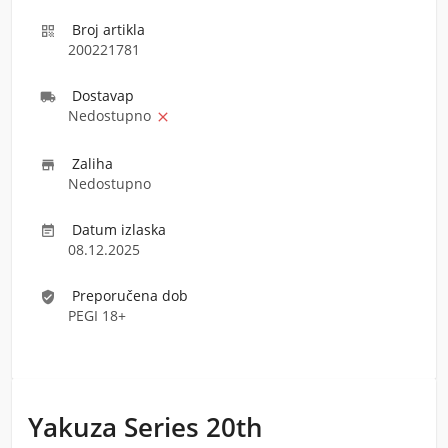
Broj artikla

200221781
Dostava
p

Nedostupno

Zaliha

Nedostupno
Datum izlaska

08.12.2025
Preporučena dob
verified_user
PEGI 18+
Yakuza Series 20th