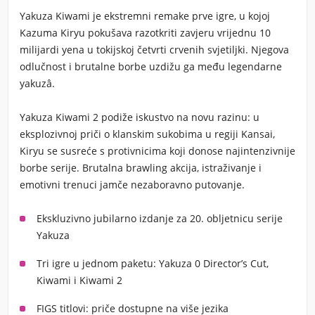
Yakuza Kiwami
je ekstremni remake prve igre, u kojoj
Kazuma Kiryu pokušava razotkriti zavjeru vrijednu 10
milijardi yena u tokijskoj četvrti crvenih svjetiljki. Njegova
odlučnost i brutalne borbe uzdižu ga među legendarne
yakuzâ.
Yakuza Kiwami 2
podiže iskustvo na novu razinu: u
eksplozivnoj priči o klanskim sukobima u regiji Kansai,
Kiryu se susreće s protivnicima koji donose najintenzivnije
borbe serije. Brutalna brawling akcija, istraživanje i
emotivni trenuci jamče nezaboravno putovanje.
Ekskluzivno jubilarno izdanje za 20. obljetnicu serije
Yakuza
Tri igre u jednom paketu: Yakuza 0 Director’s Cut,
Kiwami i Kiwami 2
FIGS titlovi: priče dostupne na više jezika