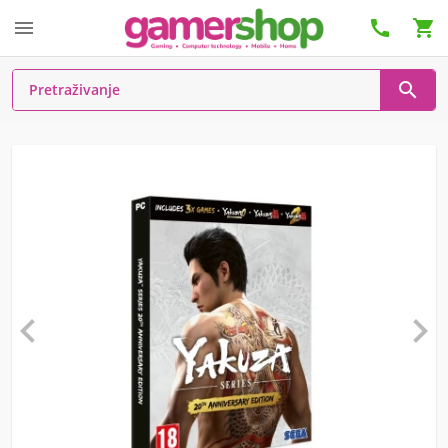





