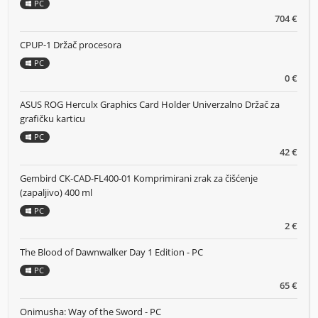
PC
704 €
CPUP-1 Držač procesora
PC
0 €
ASUS ROG Herculx Graphics Card Holder Univerzalno Držač za
grafičku karticu
PC
42 €
Gembird CK-CAD-FL400-01 Komprimirani zrak za čišćenje
(zapaljivo) 400 ml
PC
2 €
The Blood of Dawnwalker Day 1 Edition - PC
PC
65 €
Onimusha: Way of the Sword - PC