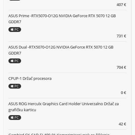
407 €
ASUS Prime -RTX5070-O12G NVIDIA GeForce RTX 5070 12 GB
GDDR7
PC
731 €
ASUS Dual -RTX5070-O12G NVIDIA GeForce RTX 5070 12 GB
GDDR7
PC
704 €
CPUP-1 Držač procesora
PC
0 €
ASUS ROG Herculx Graphics Card Holder Univerzalno Držač za
grafičku karticu
PC
42 €
Gembird CK-CAD-FL400-01 Komprimirani zrak za čišćenje