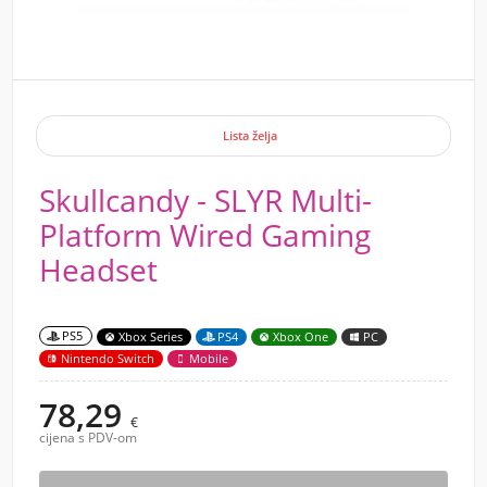
Lista želja
Skullcandy - SLYR Multi-
Platform Wired Gaming
Headset
PS5
Xbox Series
PS4
Xbox One
PC
Nintendo Switch
Mobile
78,29
€
cijena s PDV-om