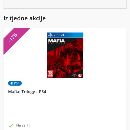
Iz tjedne akcije
-17%
PS4
Mafia: Trilogy - PS4

Na zalihi