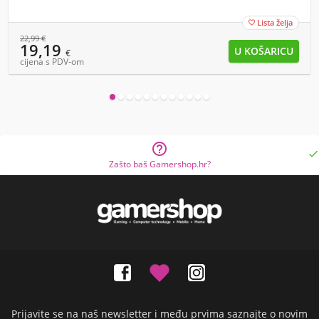
Lista želja

22,99
€
19,19
€
cijena s PDV-om


Zašto baš Gamershop.hr?
Prijavite se na naš newsletter i među prvima saznajte o novim