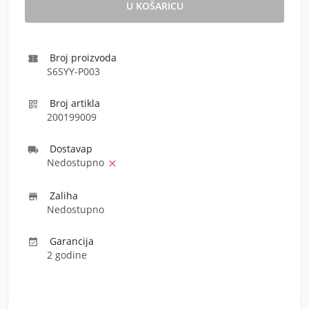
Broj proizvoda

S6SYY-P003
Broj artikla

200199009
Dostava
p

Nedostupno

Zaliha

Nedostupno
Garancija

2 godine