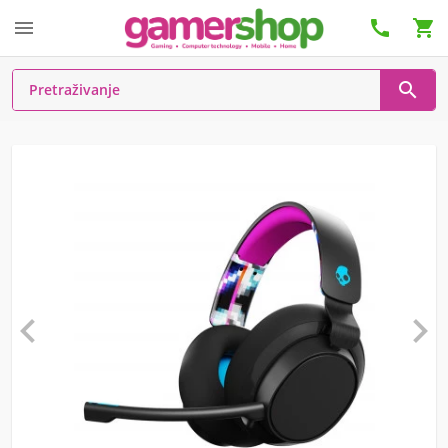





