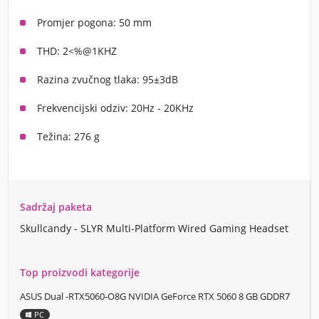
Promjer pogona: 50 mm
THD: 2<%@1KHZ
Razina zvučnog tlaka: 95±3dB
Frekvencijski odziv: 20Hz - 20KHz
Težina: 276 g
Sadržaj paketa
Skullcandy - SLYR Multi-Platform Wired Gaming Headset
Top proizvodi kategorije
ASUS Dual -RTX5060-O8G NVIDIA GeForce RTX 5060 8 GB GDDR7
PC