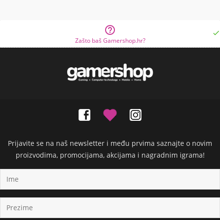


Zašto baš Gamershop.hr?
Prijavite se na naš newsletter i među prvima saznajte o novim
proizvodima, promocijama, akcijama i nagradnim igrama!