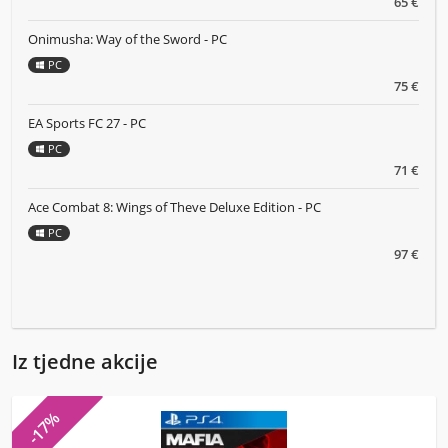
65 €
Onimusha: Way of the Sword - PC
PC
75 €
EA Sports FC 27 - PC
PC
71 €
Ace Combat 8: Wings of Theve Deluxe Edition - PC
PC
97 €
Iz tjedne akcije
-17%