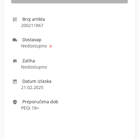
Broj artikla

200211867
Dostava
p

Nedostupno

Zaliha

Nedostupno
Datum izlaska

21.02.2025
Preporučena dob
verified_user
PEGI 18+