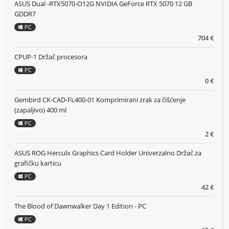
ASUS Dual -RTX5070-O12G NVIDIA GeForce RTX 5070 12 GB
GDDR7
PC
704 €
CPUP-1 Držač procesora
PC
0 €
Gembird CK-CAD-FL400-01 Komprimirani zrak za čišćenje
(zapaljivo) 400 ml
PC
2 €
ASUS ROG Herculx Graphics Card Holder Univerzalno Držač za
grafičku karticu
PC
42 €
The Blood of Dawnwalker Day 1 Edition - PC
PC