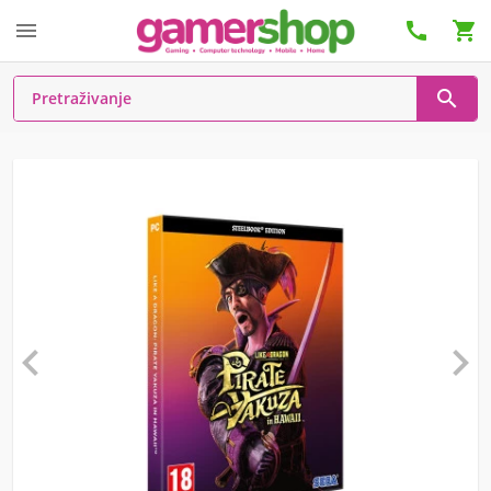





