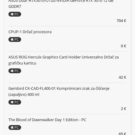
ASUS Dual -RTX5070-O12G NVIDIA GeForce RTX 5070 12 GB
GDDR7
PC
704 €
CPUP-1 Držač procesora
PC
0 €
ASUS ROG Herculx Graphics Card Holder Univerzalno Držač za
grafičku karticu
PC
42 €
Gembird CK-CAD-FL400-01 Komprimirani zrak za čišćenje
(zapaljivo) 400 ml
PC
2 €
The Blood of Dawnwalker Day 1 Edition - PC
PC
65 €