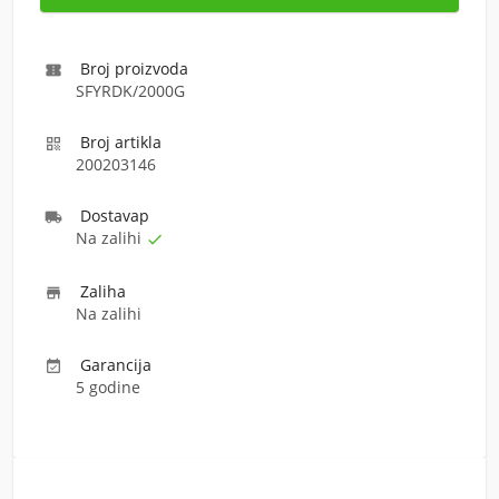
Broj proizvoda

SFYRDK/2000G
Broj artikla

200203146
Dostava
p

Na zalihi

Zaliha

Na zalihi
Garancija

5 godine