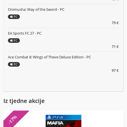
Onimusha: Way of the Sword - PC
PC
75 €
EA Sports FC 27 - PC
PC
71 €
Ace Combat 8: Wings of Theve Deluxe Edition - PC
PC
97 €
Iz tjedne akcije
-17%