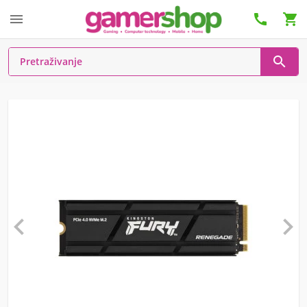





