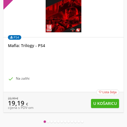
PS4
Mafia: Trilogy - PS4

Na zalihi
Lista želja

22,99
€
19,19
€
cijena s PDV-om