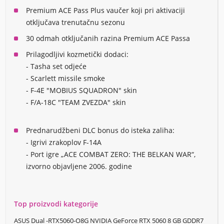
Premium ACE Pass Plus vaučer koji pri aktivaciji
otključava trenutačnu sezonu
30 odmah otključanih razina Premium ACE Passa
Prilagodljivi kozmetički dodaci:
- Tasha set odjeće
- Scarlett missile smoke
- F-4E "MOBIUS SQUADRON" skin
- F/A-18C "TEAM ZVEZDA" skin
Prednarudžbeni DLC bonus do isteka zaliha:
- Igrivi zrakoplov F-14A
- Port igre „ACE COMBAT ZERO: THE BELKAN WAR“,
izvorno objavljene 2006. godine
Top proizvodi kategorije
ASUS Dual -RTX5060-O8G NVIDIA GeForce RTX 5060 8 GB GDDR7