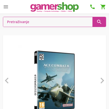





