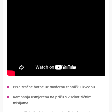
Brze zračne borbe uz modernu tehničku izvedbu
Kampanja usmjerena na priču s visokorizičnim
misijama