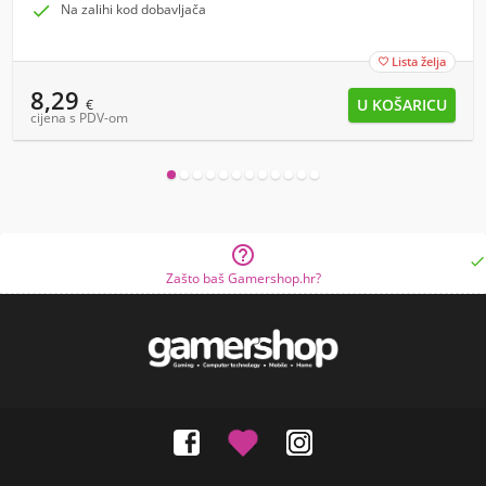

Na zalihi kod dobavljača
Lista želja

8,29
€
cijena s PDV-om


Zašto baš Gamershop.hr?