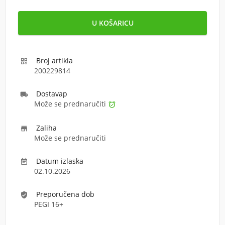
Broj artikla

200229814
Dostava
p

Može se prednaručiti

Zaliha

Može se prednaručiti
Datum izlaska

02.10.2026
Preporučena dob
verified_user
PEGI 16+