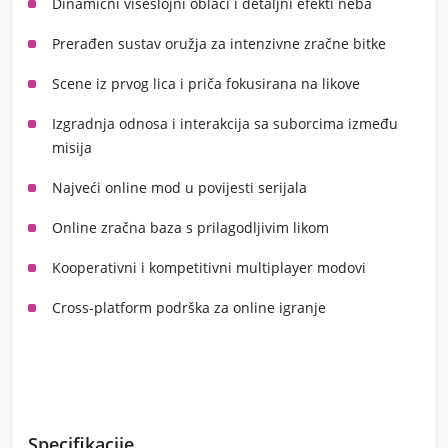
Dinamični višeslojni oblaci i detaljni efekti neba
Prerađen sustav oružja za intenzivne zračne bitke
Scene iz prvog lica i priča fokusirana na likove
Izgradnja odnosa i interakcija sa suborcima između
misija
Najveći online mod u povijesti serijala
Online zračna baza s prilagodljivim likom
Kooperativni i kompetitivni multiplayer modovi
Cross-platform podrška za online igranje
Specifikacije