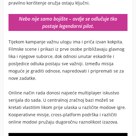
pravilno korištenje oružja ostaju ključni.
Nebo nije samo bojište – ovdje se odlučuje tko
postaje legendarni pilot.
Tijekom kampanje važnu ulogu ima i priča izvan kokpita.
Filmske scene i prikazi iz prve osobe približavaju glavnog
lika i njegove suborce, dok odnosi unutar eskadrile i
posljedice odluka postaju sve važniji. Između misija
moguće je graditi odnose, napredovati i pripremati se za
nove zadatke.
Online način rada donosi najveće multiplayer iskustvo
serijala do sada. U centralnoj zračnoj bazi možeš se
kretati vlastitim likom prije ulaska u različite modove igre.
Kooperativne misije, cross-platform podrška i različiti
online modovi pružaju dugoročnu raznolikost izazova.