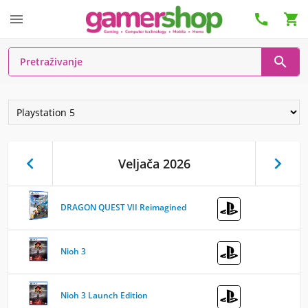






Veljača 2026
DRAGON QUEST VII Reimagined
Nioh 3
Nioh 3 Launch Edition