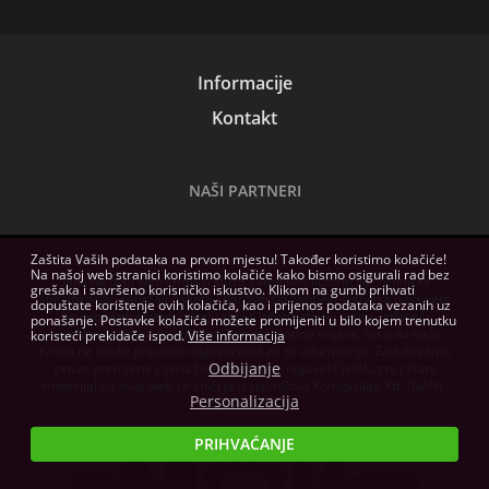
Informacije
Kontakt
NAŠI PARTNERI
Zaštita Vaših podataka na prvom mjestu! Također koristimo kolačiće!
Na našoj web stranici koristimo kolačiće kako bismo osigurali rad bez
Slike na ovoj web stranici služe samo kao ilustracija. Tehničke
grešaka i savršeno korisničko iskustvo. Klikom na gumb prihvati
specifikacije, sadržaji paketa i hardverski zahtjevi softvera navedeni
dopuštate korištenje ovih kolačića, kao i prijenos podataka vezanih uz
na ovoj web stranici imaju samo informativnu svrhu, izdavači
ponašanje. Postavke kolačića možete promijeniti u bilo kojem trenutku
zadržavaju pravo na izmjene bez prethodne najave, tako da naša
koristeći prekidače ispod.
Više informacija
tvrtka ne može preuzeti odgovornost za te informacije. Zadržavamo
Odbijanje
pravo promjene cijena bez prethodne najave! Cjelokupni pisani
materijal na ovoj web stranici je u vlasništvu Konzolvilág Kft. (NAIH-
Personalizacija
82255/2014.)
PRIHVAĆANJE