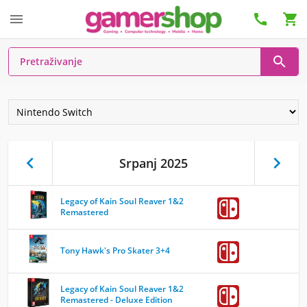






Srpanj 2025
Legacy of Kain Soul Reaver 1&2
Remastered
Tony Hawk's Pro Skater 3+4
Legacy of Kain Soul Reaver 1&2
Remastered - Deluxe Edition