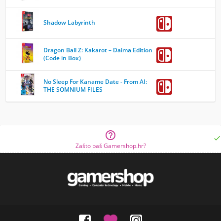
Shadow Labyrinth
Dragon Ball Z: Kakarot – Daima Edition
(Code in Box)
No Sleep For Kaname Date - From AI:
THE SOMNIUM FILES


Zašto baš Gamershop.hr?