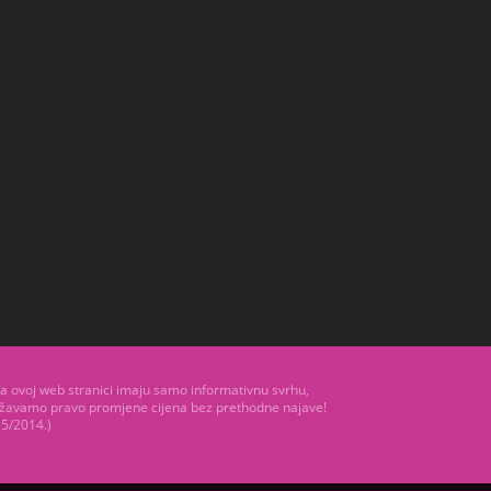
 na ovoj web stranici imaju samo informativnu svrhu,
državamo pravo promjene cijena bez prethodne najave!
55/2014.)