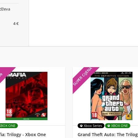
dževa
4 €
SUPER CIJENA
7%
XBOX ONE
Xbox Series
XBOX ONE
ia: Trilogy - Xbox One
Grand Theft Auto: The Trilog