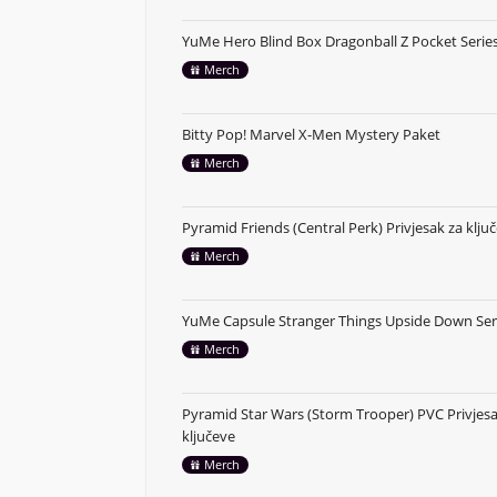
YuMe Hero Blind Box Dragonball Z Pocket Series
Merch
Bitty Pop! Marvel X-Men Mystery Paket
Merch
Pyramid Friends (Central Perk) Privjesak za klju
Merch
YuMe Capsule Stranger Things Upside Down Ser
Merch
Pyramid Star Wars (Storm Trooper) PVC Privjesa
ključeve
Merch