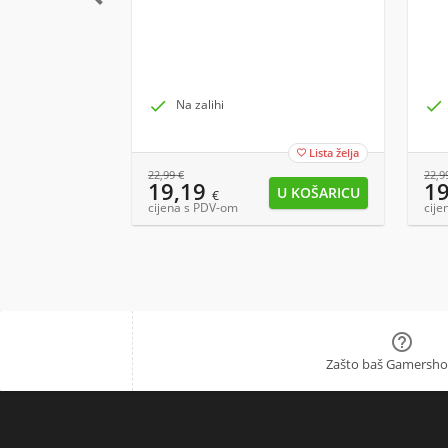

Na zalihi

Lista želja

22,99
€
22,9
19,19
1
€
cijena s PDV-om
cije

Zašto baš Gamersho