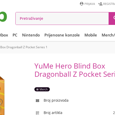


PRIJAVA
REGISTR
Xbox
PC
Nintendo
Prijenosne konzole
Mobile
Merch/
Box Dragonball Z Pocket Series 1
YuMe Hero Blind Box
Dragonball Z Pocket Ser
Merch
Broj proizvoda

Broj artikla
2
