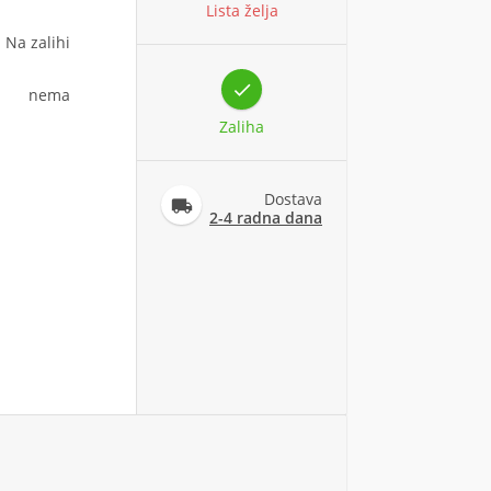
Lista želja
Na zalihi

nema
Zaliha
Dostava

2-4 radna dana