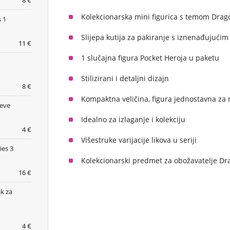
8 €
Kolekcionarska mini figurica s temom Drago
 1
Slijepa kutija za pakiranje s iznenađujućim
11 €
1 slučajna figura Pocket Heroja u paketu
Stilizirani i detaljni dizajn
8 €
Kompaktna veličina, figura jednostavna za
čeve
Idealno za izlaganje i kolekciju
4 €
Višestruke varijacije likova u seriji
ies 3
Kolekcionarski predmet za obožavatelje Dra
16 €
k za
4 €