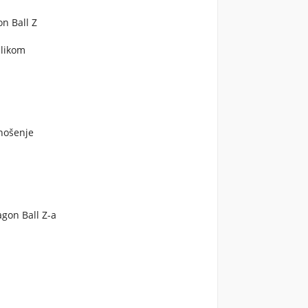
n Ball Z
 likom
 nošenje
gon Ball Z-a