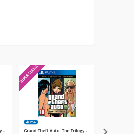
SUPER CIJENA
SUPER CIJENA
PS4
Merch

y -
Grand Theft Auto: The Trilogy -
Funko 4-Pack