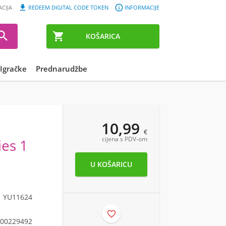


ACIJA
REDEEM DIGITAL CODE TOKEN
INFORMACIJE


KOŠARICA
Igračke
Prednarudžbe
10,99
€
cijena s PDV-om
ies 1
YU11624

00229492