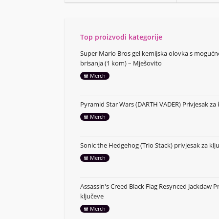
Top proizvodi kategorije
Super Mario Bros gel kemijska olovka s moguć
brisanja (1 kom) – Mješovito
Merch
Pyramid Star Wars (DARTH VADER) Privjesak za 
Merch
Sonic the Hedgehog (Trio Stack) privjesak za klj
Merch
Assassin's Creed Black Flag Resynced Jackdaw Pr
ključeve
Merch