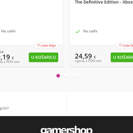
The Definitive Edition - Xbox
Na zalihi

Na zalihi
Lista želja
Lista ž


9
€
24,59
9,19
€
€
cijena s PDV-om
na s PDV-om
p.hr?