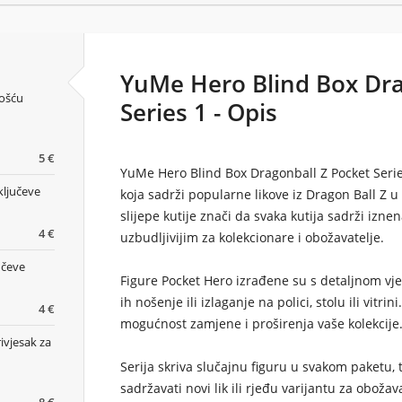
YuMe Hero Blind Box Dra
nošću
Series 1 - Opis
5 €
YuMe Hero Blind Box Dragonball Z Pocket Series
ključeve
koja sadrži popularne likove iz Dragon Ball Z 
slijepe kutije znači da svaka kutija sadrži izne
4 €
uzbudljivijim za kolekcionare i obožavatelje.
učeve
Figure Pocket Hero izrađene su s detaljnom vje
ih nošenje ili izlaganje na polici, stolu ili vitri
4 €
mogućnost zamjene i proširenja vaše kolekcije
ivjesak za
Serija skriva slučajnu figuru u svakom paketu,
sadržavati novi lik ili rjeđu varijantu za oboža