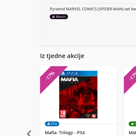
Pyramid MARVEL COMICS (SPIDER-MAN) set be
Merch
Iz tjedne akcije
-17%
-1
PS4

Mafia: Trilogy - PS4
Maf