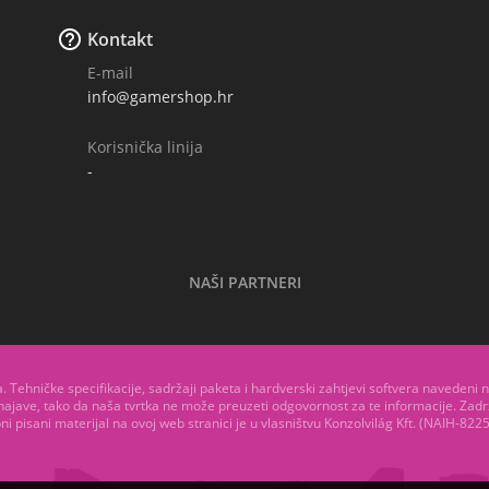

Kontakt
E-mail
info@gamershop.hr
Korisnička linija
-
NAŠI PARTNERI
ja. Tehničke specifikacije, sadržaji paketa i hardverski zahtjevi softvera navedeni
najave, tako da naša tvrtka ne može preuzeti odgovornost za te informacije. Za
ni pisani materijal na ovoj web stranici je u vlasništvu Konzolvilág Kft. (NAIH-822