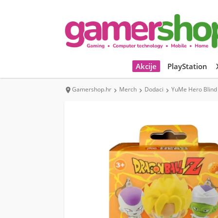
Akcije
PlayStation
Gamershop.hr
Merch
Dodaci
YuMe Hero Blind 



