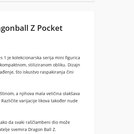
gonball Z Pocket
 1 je kolekcionarska serija mini figurica
u kompaktnom, stiliziranom obliku. Dizajn
nađenje, što iskustvo raspakiranja čini
štinom, a njihova mala veličina olakšava
ni. Različite varijacije likova također nude
.
 tako da svaki raščlambeni dio može
vatelje svemira Dragon Ball Z.