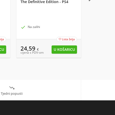
The Definitive Edition - PS4
Marvel Classi
Valentines Da

Na zalihi

Na zalihi k
elja
Lista želja

24,59
8,29
€
€
cijena s PDV-om
cijena s PDV-om

Tjedni popusti