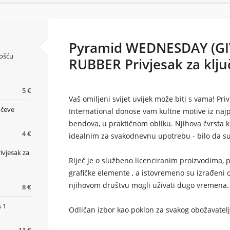
Pyramid WEDNESDAY (GI
nošću
RUBBER Privjesak za klju
5 €
Vaš omiljeni svijet uvijek može biti s vama!
Priv
učeve
International donose vam kultne motive iz najpoz
bendova, u praktičnom obliku.
Njihova čvrsta 
4 €
idealnim za svakodnevnu upotrebu - bilo da su 
ivjesak za
Riječ je o službeno licenciranim proizvodima, 
grafičke elemente
, a istovremeno su izrađeni o
njihovom društvu mogli uživati dugo vremena.
8 €
 1
Odličan izbor kao poklon za svakog obožavatelj