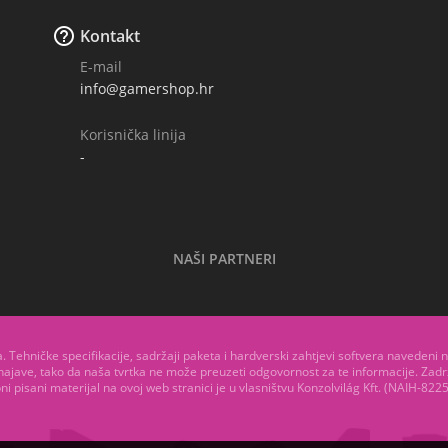

Kontakt
E-mail
info@gamershop.hr
Korisnička linija
-
NAŠI PARTNERI
ja. Tehničke specifikacije, sadržaji paketa i hardverski zahtjevi softvera navedeni
najave, tako da naša tvrtka ne može preuzeti odgovornost za te informacije. Za
ni pisani materijal na ovoj web stranici je u vlasništvu Konzolvilág Kft. (NAIH-822