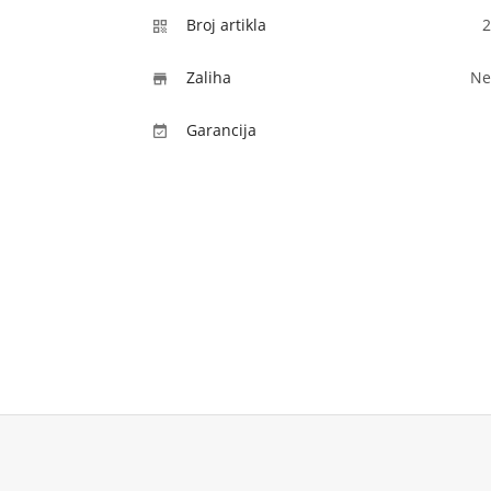
Broj artikla
2

Zaliha
Ne

Garancija
