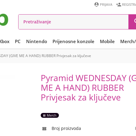


PRIJAVA
REGISTR
Xbox
PC
Nintendo
Prijenosne konzole
Mobile
Merch/
AY (GIVE ME A HAND) RUBBER Privjesak za ključeve
Pyramid WEDNESDAY (G
ME A HAND) RUBBER
Privjesak za ključeve
Merch
Broj proizvoda
