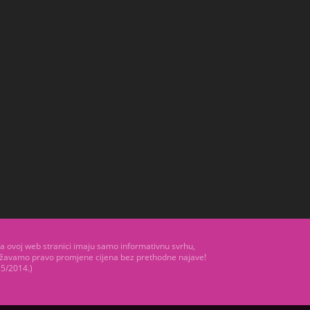
 na ovoj web stranici imaju samo informativnu svrhu,
državamo pravo promjene cijena bez prethodne najave!
55/2014.)