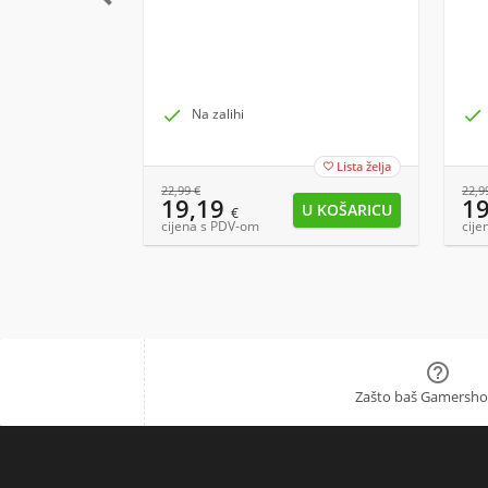

Na zalihi

Lista želja

22,99
€
22,9
19,19
1
€
cijena s PDV-om
cije

Zašto baš Gamersho