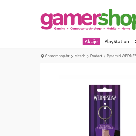
Akcije
PlayStation
Gamershop.hr
Merch
Dodaci
Pyramid WEDNESD



