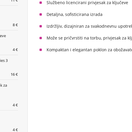
11 €
Službeno licencirani privjesak za ključeve
Detaljna, sofisticirana izrada
8 €
Izdržljiv, dizajniran za svakodnevnu upotr
čeve
Može se pričvrstiti na torbu, privjesak za kl
4 €
Kompaktan i elegantan poklon za obožavat
ies 3
16 €
k za
4 €
4 €