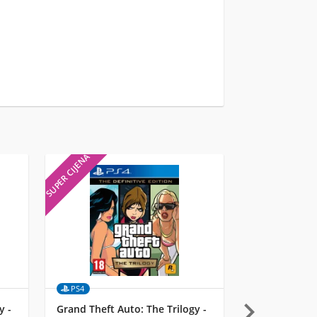
SUPER CIJENA
SUPER CIJENA
PS4
Merch

y -
Grand Theft Auto: The Trilogy -
Funko Pop! M