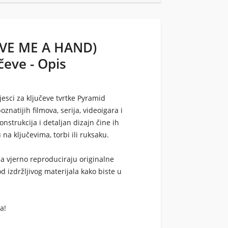
VE ME A HAND)
čeve - Opis
jesci za ključeve
tvrtke Pyramid
natijih filmova, serija, videoigara i
konstrukcija
i
detaljan dizajn
čine ih
na ključevima, torbi ili ruksaku.
pa
vjerno reproduciraju originalne
d izdržljivog materijala kako biste u
a!