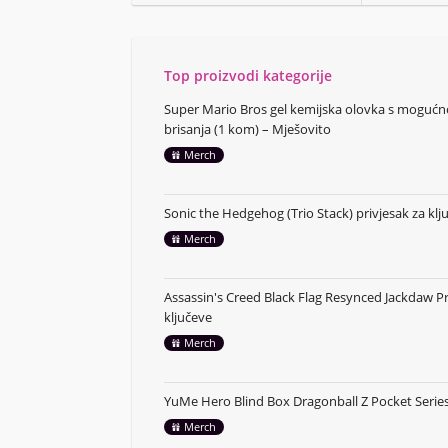
Top proizvodi kategorije
Super Mario Bros gel kemijska olovka s moguć
brisanja (1 kom) – Mješovito
Merch
Sonic the Hedgehog (Trio Stack) privjesak za klj
Merch
Assassin's Creed Black Flag Resynced Jackdaw Pr
ključeve
Merch
YuMe Hero Blind Box Dragonball Z Pocket Series
Merch