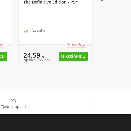
The Definitive Edition - PS4
Strange in th
Madness - M
Vinyl Figura

Na zalihi

Na zalihi
elja
Lista želja

24,59
5,59
€
€
cijena s PDV-om
cijena s PDV-om

Tjedni popusti