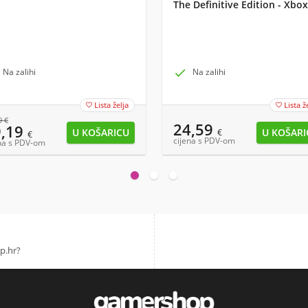
The Definitive Edition - Xbox
Na zalihi

Na zalihi
Lista želja
Lista ž


9
€
24,59
9,19
€
€
cijena s PDV-om
na s PDV-om
p.hr?