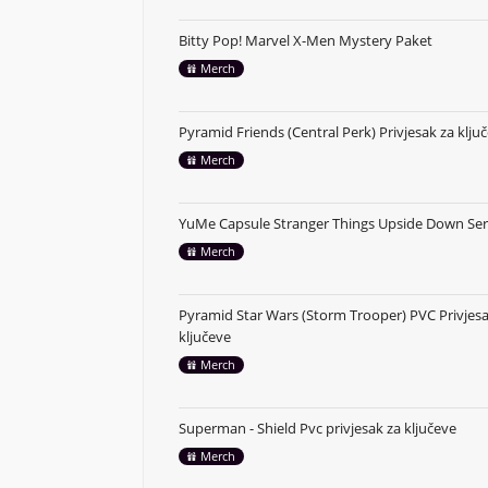
Bitty Pop! Marvel X-Men Mystery Paket
Merch
Pyramid Friends (Central Perk) Privjesak za klju
Merch
YuMe Capsule Stranger Things Upside Down Ser
Merch
Pyramid Star Wars (Storm Trooper) PVC Privjesa
ključeve
Merch
Superman - Shield Pvc privjesak za ključeve
Merch