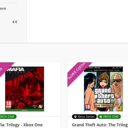
čeve
4 €
SUPER CIJENA
7%
XBOX ONE
Xbox Series
XBOX ONE
ia: Trilogy - Xbox One
Grand Theft Auto: The Trilog