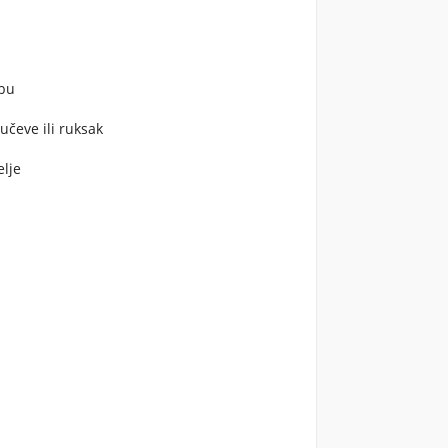
ebu
jučeve ili ruksak
elje