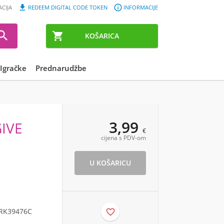


ACIJA
REDEEM DIGITAL CODE TOKEN
INFORMACIJE


KOŠARICA
Igračke
Prednarudžbe
3,99
IVE
€
cijena s PDV-om
RK39476C
