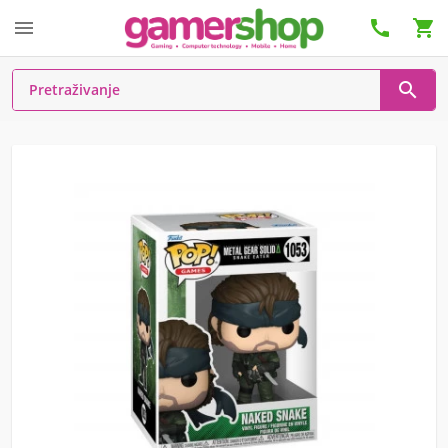



