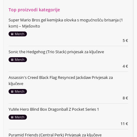
Top proizvodi kategorije
Super Mario Bros gel kemijska olovka s mogućnošću brisanja (1
kom) – Mješovito
Merch
5 €
Sonic the Hedgehog (Trio Stack) privjesak za ključeve
Merch
4 €
Assassin's Creed Black Flag Resynced Jackdaw Privjesak za
ključeve
Merch
8 €
YuMe Hero Blind Box Dragonball Z Pocket Series 1
Merch
11 €
Pyramid Friends (Central Perk) Privjesak za ključeve