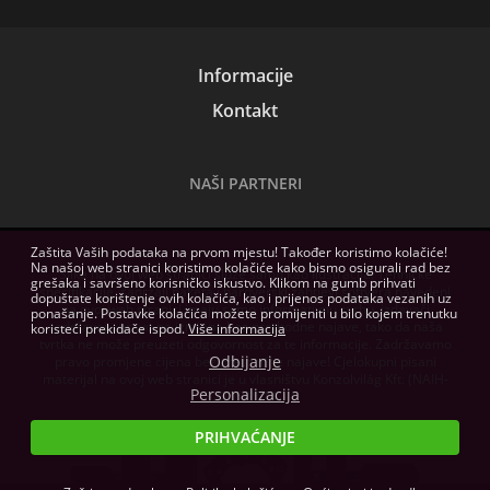
Informacije
Kontakt
NAŠI PARTNERI
Zaštita Vaših podataka na prvom mjestu! Također koristimo kolačiće!
Na našoj web stranici koristimo kolačiće kako bismo osigurali rad bez
Slike na ovoj web stranici služe samo kao ilustracija. Tehničke
grešaka i savršeno korisničko iskustvo. Klikom na gumb prihvati
specifikacije, sadržaji paketa i hardverski zahtjevi softvera navedeni
dopuštate korištenje ovih kolačića, kao i prijenos podataka vezanih uz
na ovoj web stranici imaju samo informativnu svrhu, izdavači
ponašanje. Postavke kolačića možete promijeniti u bilo kojem trenutku
zadržavaju pravo na izmjene bez prethodne najave, tako da naša
koristeći prekidače ispod.
Više informacija
tvrtka ne može preuzeti odgovornost za te informacije. Zadržavamo
Odbijanje
pravo promjene cijena bez prethodne najave! Cjelokupni pisani
materijal na ovoj web stranici je u vlasništvu Konzolvilág Kft. (NAIH-
Personalizacija
82255/2014.)
PRIHVAĆANJE