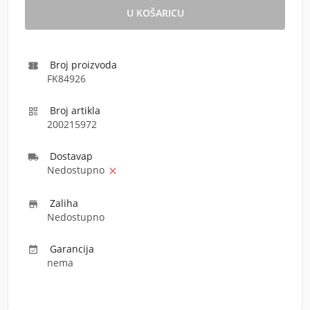
Broj proizvoda

FK84926
Broj artikla

200215972
Dostava
p

Nedostupno

Zaliha

Nedostupno
Garancija

nema