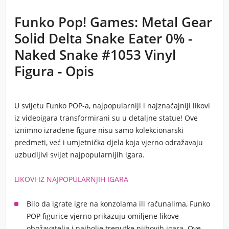
Funko Pop! Games: Metal Gear
Solid Delta Snake Eater 0% -
Naked Snake #1053 Vinyl
Figura - Opis
U svijetu Funko POP-a, najpopularniji i najznačajniji likovi
iz videoigara transformirani su u detaljne statue! Ove
iznimno izrađene figure nisu samo kolekcionarski
predmeti, već i umjetnička djela koja vjerno odražavaju
uzbudljivi svijet najpopularnijih igara.
LIKOVI IZ NAJPOPULARNJIH IGARA
Bilo da igrate igre na konzolama ili računalima, Funko
POP figurice vjerno prikazuju omiljene likove
obožavatelja i najbolje trenutke njihovih igara. Ove