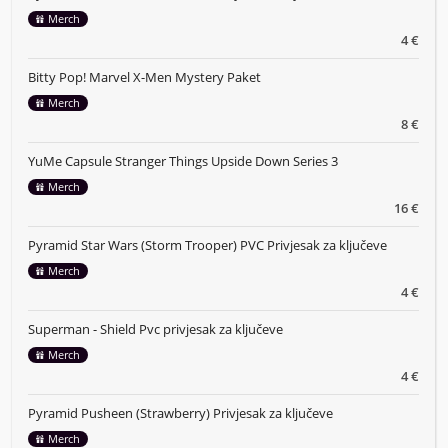
Merch
4 €
Bitty Pop! Marvel X-Men Mystery Paket
Merch
8 €
YuMe Capsule Stranger Things Upside Down Series 3
Merch
16 €
Pyramid Star Wars (Storm Trooper) PVC Privjesak za ključeve
Merch
4 €
Superman - Shield Pvc privjesak za ključeve
Merch
4 €
Pyramid Pusheen (Strawberry) Privjesak za ključeve
Merch