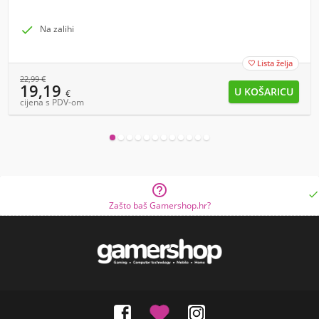

Na zalihi
Lista želja

22,99
€
19,19
€
cijena s PDV-om


Zašto baš Gamershop.hr?