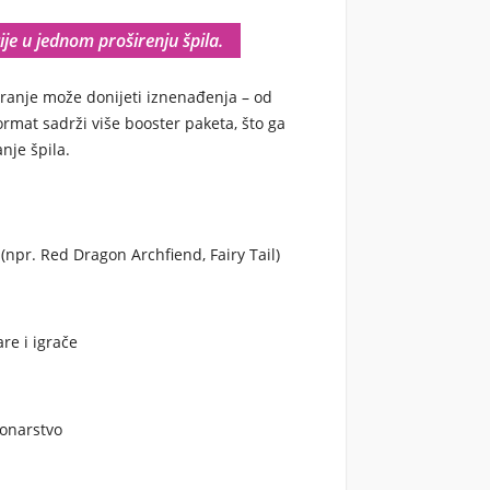
je u jednom proširenju špila.
varanje može donijeti iznenađenja – od
ormat sadrži više booster paketa, što ga
nje špila.
(npr. Red Dragon Archfiend, Fairy Tail)
are i igrače
ionarstvo