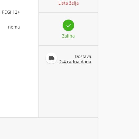
Lista želja
PEGI 12+

nema
Zaliha
Dostava

2-4 radna dana