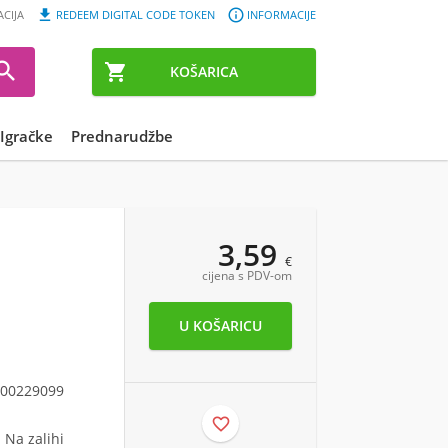


ACIJA
REDEEM DIGITAL CODE TOKEN
INFORMACIJE


KOŠARICA
Igračke
Prednarudžbe
3,59
€
cijena s PDV-om
00229099

Na zalihi