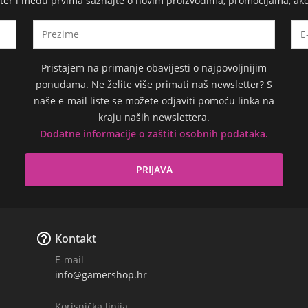
etter i među prvima saznajte o novim proizvodima, promocijama, ak
Pristajem na primanje obavijesti o najpovoljnijim
ponudama. Ne želite više primati naš newsletter? S
naše e-mail liste se možete odjaviti pomoću linka na
kraju naših newslettera.
Dodatne informacije o zaštiti osobnih podataka.

Kontakt
E-mail
info@gamershop.hr
Korisnička linija