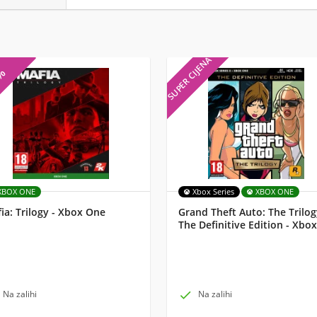
SUPER CIJENA
7%
XBOX ONE
Xbox Series
XBOX ONE
ia: Trilogy - Xbox One
Grand Theft Auto: The Trilog
The Definitive Edition - Xbox
Na zalihi

Na zalihi