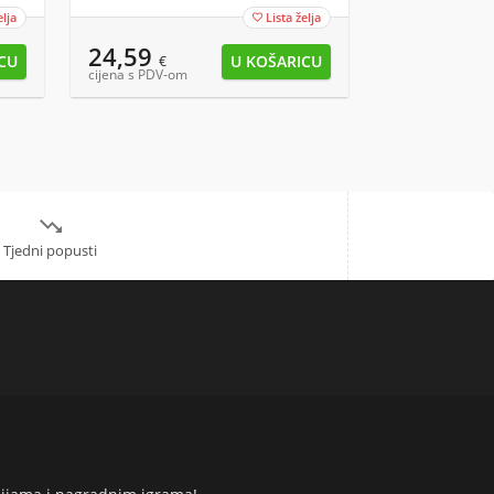
elja
Lista želja

24,59
8,29
€
€
cijena s PDV-om
cijena s PDV-om

Tjedni popusti