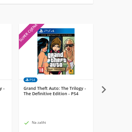
SUPER CIJENA
SUPER CIJENA
PS4
Merch

y -
Grand Theft Auto: The Trilogy -
Funko 4-Pack
The Definitive Edition - PS4
Marvel Classi
Valentines Da

Na zalihi

Na zalihi k