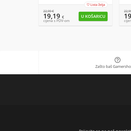
Lista želja

22,99
€
22,9
19,19
1
€
cijena s PDV-om
cije

Zašto baš Gamersho