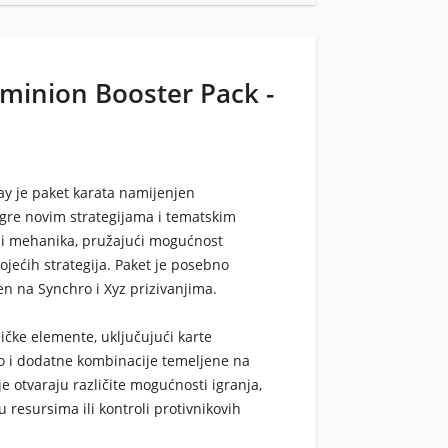
ominion Booster Pack -
ay je paket karata namijenjen
t igre novim strategijama i tematskim
va i mehanika, pružajući mogućnost
tojećih strategija. Paket je posebno
jen na Synchro i Xyz prizivanjima.
ičke elemente, uključujući karte
o i dodatne kombinacije temeljene na
ije otvaraju različite mogućnosti igranja,
u resursima ili kontroli protivnikovih