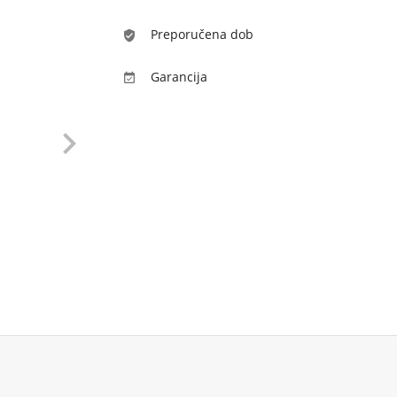
Preporučena dob
verified_user
Garancija

