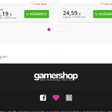
Lista želja
Lista ž


9
€
24,59
9,19
€
€
cijena s PDV-om
na s PDV-om
p.hr?