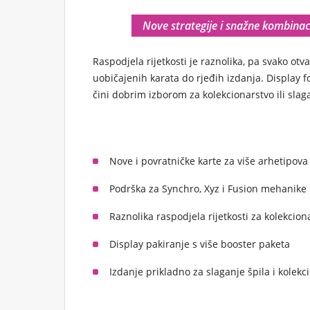
Nove strategije i snažne kombinaci
Raspodjela rijetkosti je raznolika, pa svako ot
uobičajenih karata do rjeđih izdanja. Display f
čini dobrim izborom za kolekcionarstvo ili slaga
Nove i povratničke karte za više arhetipova 
Podrška za Synchro, Xyz i Fusion mehanike
Raznolika raspodjela rijetkosti za kolekcion
Display pakiranje s više booster paketa
Izdanje prikladno za slaganje špila i kolekc