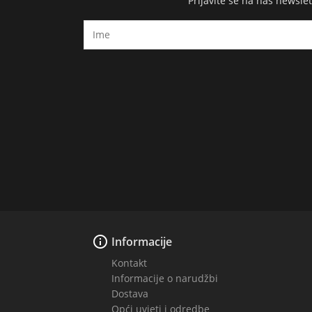
Prijavite se na naš newsl

Informacije
Kontakt
Informacije o narudžbi
Dostava
Opći uvjeti i odredbe