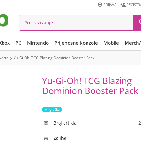


PRIJAVA
REGISTR
Xbox
PC
Nintendo
Prijenosne konzole
Mobile
Merch/
karte
Yu-Gi-Oh! TCG Blazing Dominion Booster Pack

Yu-Gi-Oh! TCG Blazing
Dominion Booster Pack
Igračka
Broj artikla
2

Zaliha
