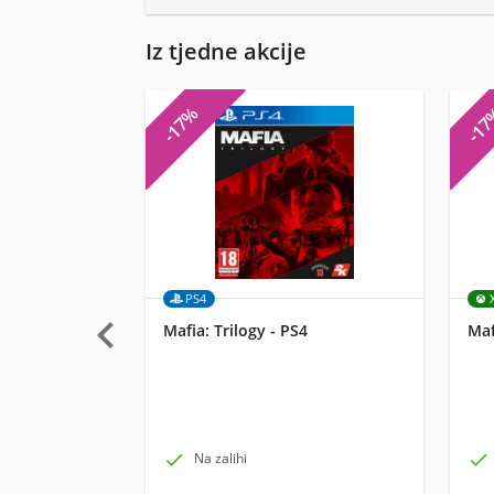
Iz tjedne akcije
-17%
-1
PS4

Mafia: Trilogy - PS4
Maf

Na zalihi
