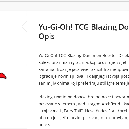
Yu-Gi-Oh! TCG Blazing D
Opis
Yu-Gi-Oh! TCG Blazing Dominion Booster Displ
kolekcionarima i igračima, koji proširuje svije
kartama. Izdanje jača više različitih arhetipo
izgradnje novih špilova ili daljnjeg razvoja pos
zanimljiv onima koji preferiraju stil igre temel
Blazing Dominion donosi brojne nove i povratn
povezane s temom „Red Dragon Archfiend“, ka
strojevima i „Fairy Tail“. Nova čudovišta i čarol
bilo da je riječ o brzim prizivanjima, upravljanj
poteza.