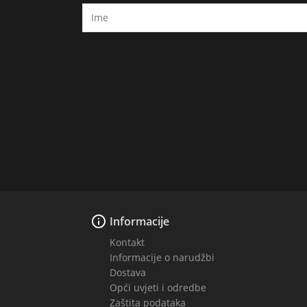

Informacije
Kontakt
Informacije o narudžbi
Dostava
Opći uvjeti i odredbe
Zaštita podataka