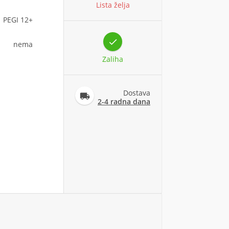
Lista želja
PEGI 12+

nema
Zaliha
Dostava

2-4 radna dana