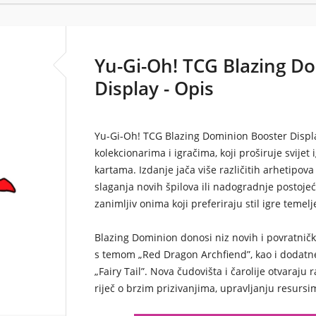
Yu-Gi-Oh! TCG Blazing D
Display - Opis
Yu-Gi-Oh! TCG Blazing Dominion Booster Displ
kolekcionarima i igračima, koji proširuje svije
kartama. Izdanje jača više različitih arhetipo
slaganja novih špilova ili nadogradnje postojeć
zanimljiv onima koji preferiraju stil igre temel
Blazing Dominion donosi niz novih i povratnič
s temom „Red Dragon Archfiend”, kao i dodatne
„Fairy Tail”. Nova čudovišta i čarolije otvaraju 
riječ o brzim prizivanjima, upravljanju resursim