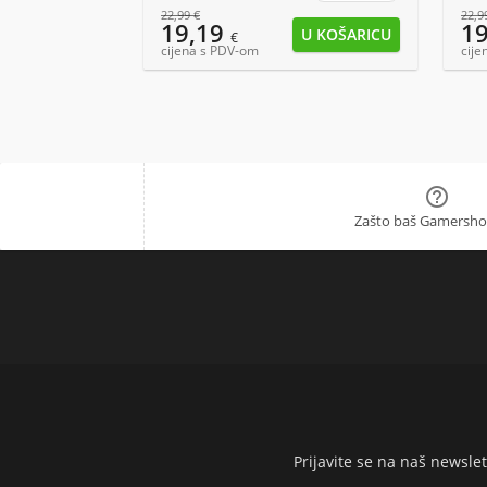
22,99
€
22,9
19,19
1
€
cijena s PDV-om
cije

Zašto baš Gamersho
Prijavite se na naš newsl