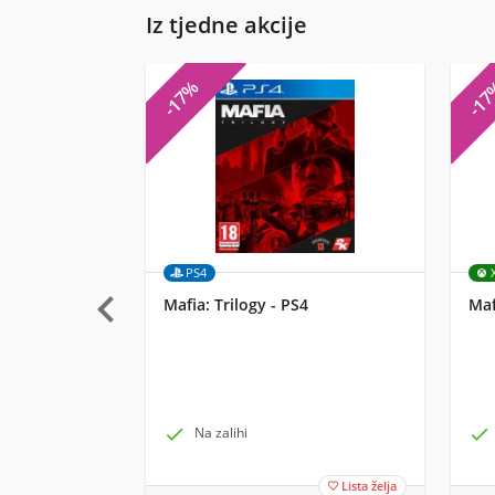
Iz tjedne akcije
-17%
-1
PS4

Mafia: Trilogy - PS4
Maf

Na zalihi

Lista želja
