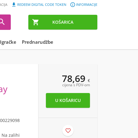


ACIJA
REDEEM DIGITAL CODE TOKEN
INFORMACIJE


KOŠARICA
Igračke
Prednarudžbe
78,69
€
cijena s PDV-om
ay
00229098

Na zalihi