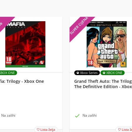
SUPER CIJENA
7%
XBOX ONE
Xbox Series
XBOX ONE
ia: Trilogy - Xbox One
Grand Theft Auto: The Trilog
The Definitive Edition - Xbox
Na zalihi

Na zalihi
Lista želja
Lista ž

