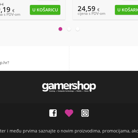
9
€
24,59
9,19
€
€
cijena s PDV-om
na s PDV-om
p.hr?
etter i među prvima saznajte o novim proizvodima, promocijama, ak