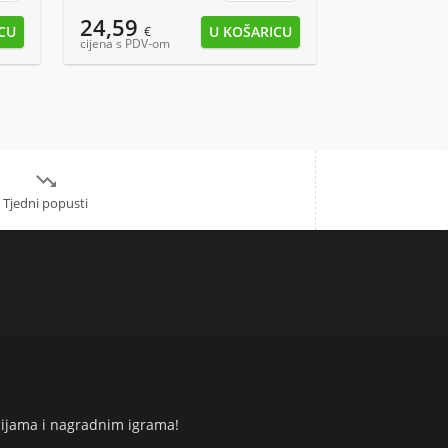
24,59
8,29
€
€
cijena s PDV-om
cijena s PDV-om

Tjedni popusti
cijama i nagradnim igrama!