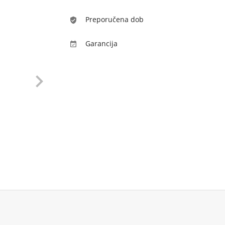
Preporučena dob
verified_user
Garancija

