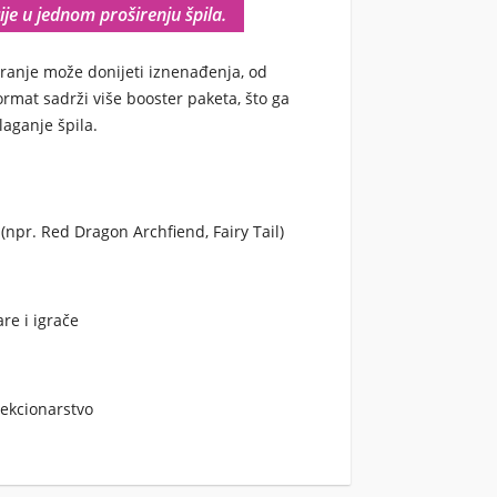
je u jednom proširenju špila.
varanje može donijeti iznenađenja, od
ormat sadrži više booster paketa, što ga
laganje špila.
(npr. Red Dragon Archfiend, Fairy Tail)
are i igrače
olekcionarstvo