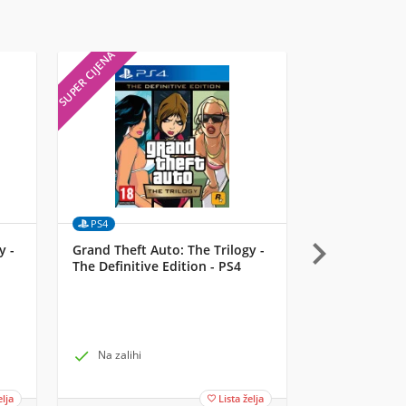
SUPER CIJENA
SUPER CIJENA
PS4
Merch

y -
Grand Theft Auto: The Trilogy -
Funko 4-Pack
The Definitive Edition - PS4
Marvel Classi
Valentines Da

Na zalihi

Na zalihi k
elja
Lista želja
