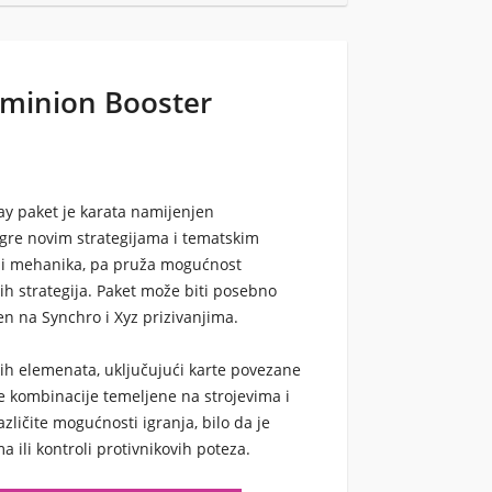
ominion Booster
ay paket je karata namijenjen
t igre novim strategijama i tematskim
va i mehanika, pa pruža mogućnost
ih strategija. Paket može biti posebno
jen na Synchro i Xyz prizivanjima.
kih elemenata, uključujući karte povezane
 kombinacije temeljene na strojevima i
različite mogućnosti igranja, bilo da je
a ili kontroli protivnikovih poteza.