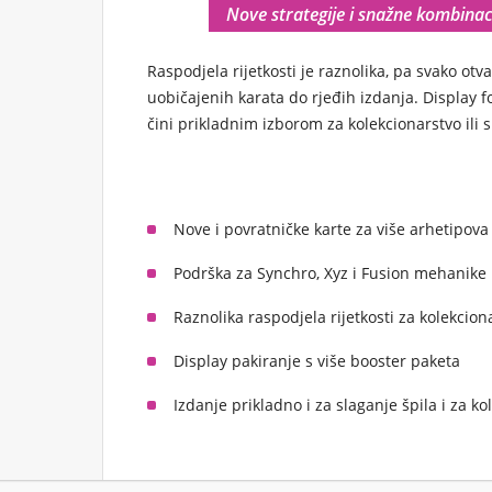
Nove strategije i snažne kombinaci
Raspodjela rijetkosti je raznolika, pa svako ot
uobičajenih karata do rjeđih izdanja. Display f
čini prikladnim izborom za kolekcionarstvo ili s
Nove i povratničke karte za više arhetipova 
Podrška za Synchro, Xyz i Fusion mehanike
Raznolika raspodjela rijetkosti za kolekcion
Display pakiranje s više booster paketa
Izdanje prikladno i za slaganje špila i za k