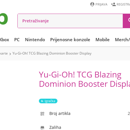


PRIJAVA
REGISTR
Xbox
PC
Nintendo
Prijenosne konzole
Mobile
Merch/
karte
Yu-Gi-Oh! TCG Blazing Dominion Booster Display

Yu-Gi-Oh! TCG Blazing
Dominion Booster Displ
Igračka
Broj artikla
2

Zaliha
