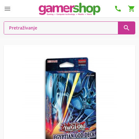



