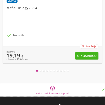
PS4
Mafia: Trilogy - PS4

Na zalihi
Lista želja

22,99
€
19,19
€
cijena s PDV-om


Zašto baš Gamershop.hr?