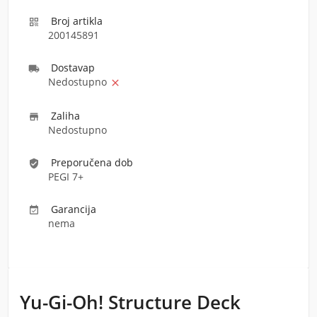
Broj artikla

200145891
Dostava
p

Nedostupno

Zaliha

Nedostupno
Preporučena dob
verified_user
PEGI 7+
Garancija

nema
Yu-Gi-Oh! Structure Deck