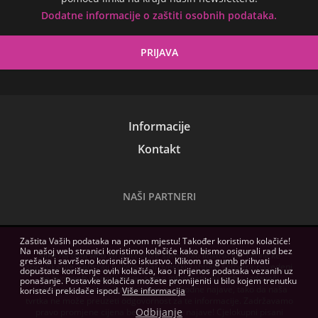
Dodatne informacije o zaštiti osobnih podataka.
Informacije
Kontakt
NAŠI PARTNERI
Zaštita Vaših podataka na prvom mjestu! Također koristimo kolačiće!
Na našoj web stranici koristimo kolačiće kako bismo osigurali rad bez
Slike na ovoj web stranici služe samo kao ilustracija. Tehničke
grešaka i savršeno korisničko iskustvo. Klikom na gumb prihvati
specifikacije, sadržaji paketa i hardverski zahtjevi softvera navedeni
dopuštate korištenje ovih kolačića, kao i prijenos podataka vezanih uz
na ovoj web stranici imaju samo informativnu svrhu, izdavači
ponašanje. Postavke kolačića možete promijeniti u bilo kojem trenutku
zadržavaju pravo na izmjene bez prethodne najave, tako da naša
koristeći prekidače ispod.
Više informacija
tvrtka ne može preuzeti odgovornost za te informacije. Zadržavamo
Odbijanje
pravo promjene cijena bez prethodne najave! Cjelokupni pisani