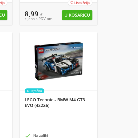
elja
Lista želja

8,99
€
cijena s PDV-om
Igračka
LEGO Technic - BMW M4 GT3
EVO (42226)

Na zalihi