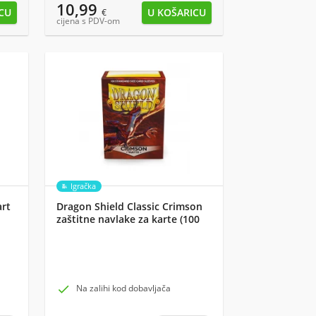
10,99
€
cijena s PDV-om
Igračka
art
Dragon Shield Classic Crimson
zaštitne navlake za karte (100
kom)

Na zalihi kod dobavljača