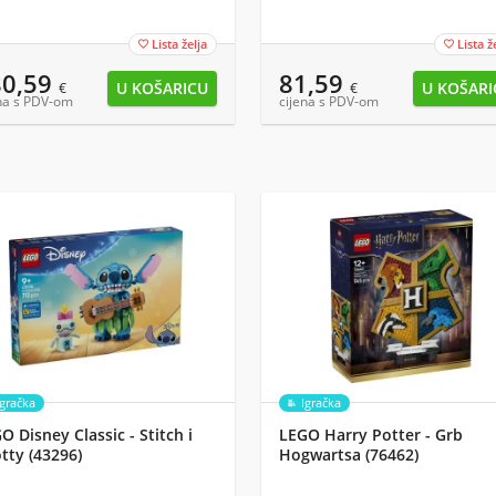
Lista želja
Lista ž


80,59
81,59
€
€
na s PDV-om
cijena s PDV-om
Igračka
Igračka
O Disney Classic - Stitch i
LEGO Harry Potter - Grb
tty (43296)
Hogwartsa (76462)