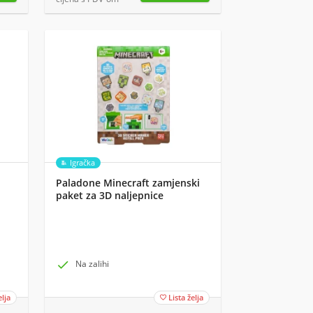
Igračka
Paladone Minecraft zamjenski
paket za 3D naljepnice

Na zalihi
elja
Lista želja
