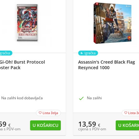
Igračka
Igračka
Gi-Oh! Burst Protocol
Assassin's Creed Black Flag
ster Pack
Resynced 1000
Na zalihi kod dobavljača

Na zalihi
Lista želja
Lista ž


,59
13,59
€
€
na s PDV-om
cijena s PDV-om