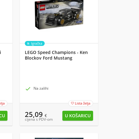
Igračka
i
LEGO Speed Champions - Ken
Blockov Ford Mustang
Hoonicorn V1 iz '65 (77262)

Na zalihi
elja
Lista želja

25,09
€
cijena s PDV-om