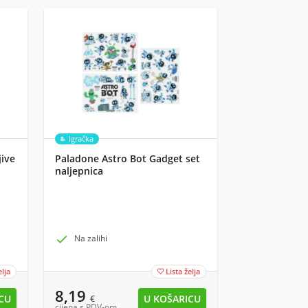
Igračka
jive
Paladone Astro Bot Gadget set
naljepnica

Na zalihi
elja
Lista želja

8,19
€
cijena s PDV-om