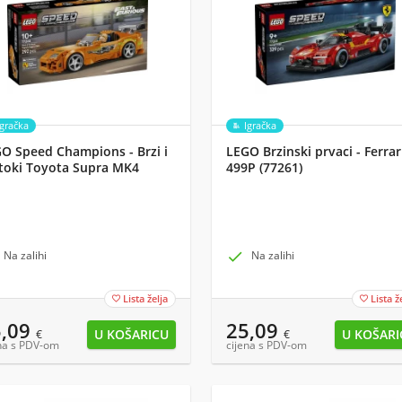
Igračka
Igračka
O Speed Champions - Brzi i
LEGO Brzinski prvaci - Ferrar
toki Toyota Supra MK4
499P (77261)
260)
Na zalihi

Na zalihi
Lista želja
Lista ž


5,09
25,09
€
€
na s PDV-om
cijena s PDV-om