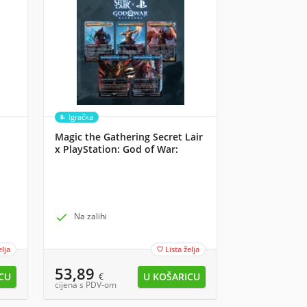
Igračka
Magic the Gathering Secret Lair
x PlayStation: God of War:
Norse

Na zalihi
elja
Lista želja

53,89
€
cijena s PDV-om