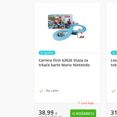
Igračka
Carrera First 63026 Staza za
Lex
trkaće karte Mario Nintendo
tok

Na zalihi

Lista želja

38,99
3
€
cijena s PDV-om
cije