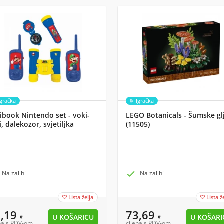
Igračka
Igračka
ibook Nintendo set - voki-
LEGO Botanicals - Šumske gl
i, dalekozor, svjetiljka
(11505)
Na zalihi

Na zalihi
Lista želja
Lista ž


1,19
73,69
€
€
na s PDV-om
cijena s PDV-om