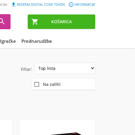


ACIJA
REDEEM DIGITAL CODE TOKEN
INFORMACIJE


KOŠARICA
Igračke
Prednarudžbe
Filtar:
Na zalihi