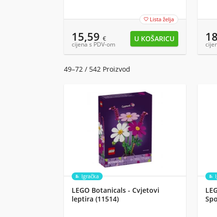
Lista želja

15,59
1
€
cijena s PDV-om
cije
49–72 / 542 Proizvod
Igračka
LEGO Botanicals - Cvjetovi
LEG
leptira (11514)
Spo