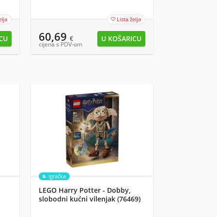
elja
Lista želja

60,69
€
cijena s PDV-om
Igračka
LEGO Harry Potter - Dobby,
slobodni kućni vilenjak (76469)