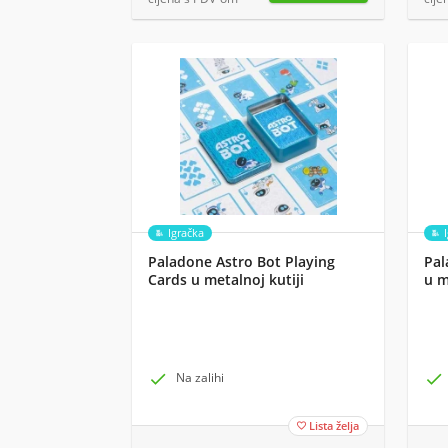
Igračka
Paladone Astro Bot Playing
Pal
Cards u metalnoj kutiji
u m

Na zalihi

Lista želja
