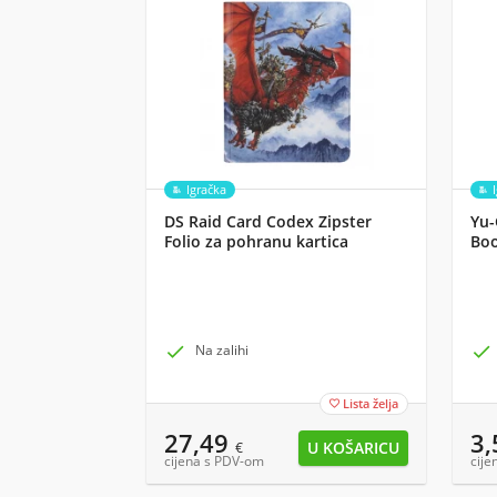
Igračka
DS Raid Card Codex Zipster
Yu-
Folio za pohranu kartica
Boo

Na zalihi

Lista želja

27,49
3
€
cijena s PDV-om
cije