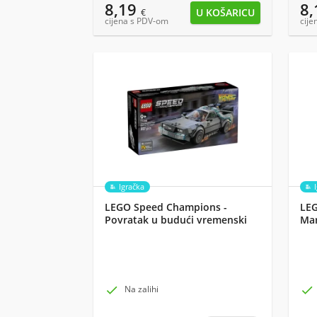
8,19
8
€
cijena s PDV-om
cije
Igračka
LEGO Speed Champions -
LEG
Povratak u budući vremenski
Mar
stroj (77256)

Na zalihi
