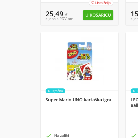
Lista želja

25,49
1
€
cijena s PDV-om
cije
Igračka
Super Mario UNO kartaška igra
LEG
Bal

Na zalihi
