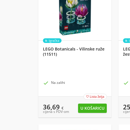
Igračka
LEGO Botanicals - Vilinske ruže
LEG
(11511)
žes
(77

Na zalihi

Lista želja

36,69
2
€
cijena s PDV-om
cije