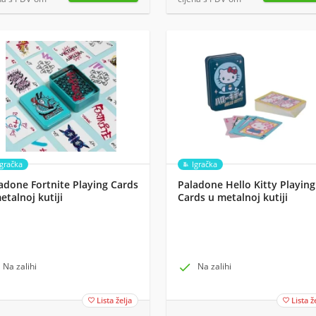
Igračka
Igračka
adone Fortnite Playing Cards
Paladone Hello Kitty Playing
etalnoj kutiji
Cards u metalnoj kutiji
Na zalihi

Na zalihi
Lista želja
Lista ž

