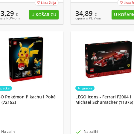
Lista želja
Lista ž


53,29
34,89
€
€
na s PDV-om
cijena s PDV-om
Igračka
Igračka
O Pokémon Pikachu i Poké
LEGO Icons - Ferrari F2004 i
l (72152)
Michael Schumacher (11375)
Na zalihi

Na zalihi