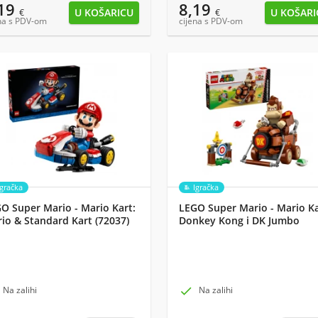
,19
8,19
€
€
na s PDV-om
cijena s PDV-om
Igračka
Igračka
O Super Mario - Mario Kart:
LEGO Super Mario - Mario K
io & Standard Kart (72037)
Donkey Kong i DK Jumbo
(72033)
Na zalihi

Na zalihi