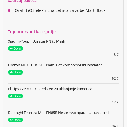
Sadržaj paketa
Oral-B iO5 električna četkica za zube Matt Black
Top proizvodi kategorije
Xiaomi-Youpin An star KN95 Mask
Dom
3 €
Omron NE-C303K-KDE Nami Cat kompresorski inhalator
Dom
62 €
Philips CA6700/91 sredstvo za uklanjanje kamenca
Dom
12 €
Delonghi Essenza Mini EN85B Nespresso aparat za kavu crni
Dom
94 €