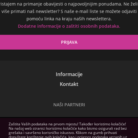
ristajem na primanje obavijesti o najpovoljnijim ponudama. Ne želi
više primati naš newsletter? S naše e-mail liste se možete odjaviti
pomoću linka na kraju naših newslettera.
Dodatne informacije o zaštiti osobnih podataka.
Informacije
Kontakt
NAŠI PARTNERI
Zaštita Vaših podataka na prvom mjestu! Također koristimo kolačiće!
Na našoj web stranici koristimo kolačiće kako bismo osigurali rad bez
Slike na ovoj web stranici služe samo kao ilustracija. Tehničke
grešaka i savršeno korisničko iskustvo. Klikom na gumb prihvati
specifikacije, sadržaji paketa i hardverski zahtjevi softvera navedeni
dopuštate korištenje ovih kolačića, kao i prijenos podataka vezanih uz