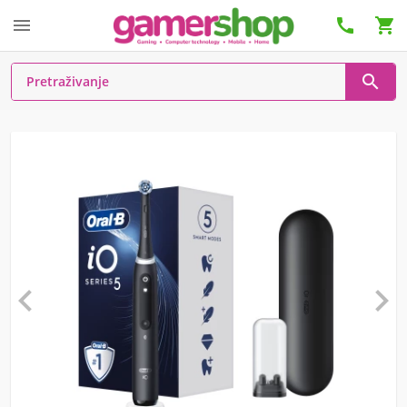





