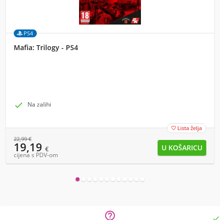
PS4
Mafia: Trilogy - PS4

Na zalihi
Lista želja

22,99
€
19,19
€
cijena s PDV-om

