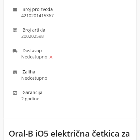
Broj proizvoda

4210201415367
Broj artikla

200202598
Dostava
p

Nedostupno

Zaliha

Nedostupno
Garancija

2 godine
Oral-B iO5 električna četkica za