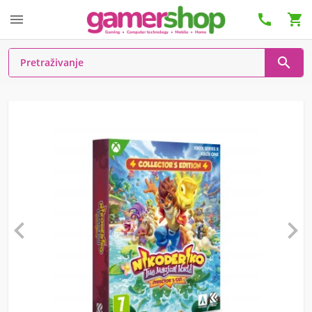





