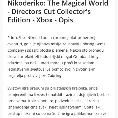
Nikoderiko: The Magical World
- Directors Cut Collector's
Edition - Xbox - Opis
Pridruži se Nikou i Luni u čarobnoj platformerskoj
avanturi, gdje je njihova misija zaustaviti Cobring Gems
Company i spasiti otočka plemena. Nakon što pronađu
drevni artefakt, zli industrijski mogul Grimbald im ga
oduzima, pa naši junaci moraju proći kroz sedam
jedinstvenih svjetova, uz pomoć svojih životinjskih
prijatelja protiv vojske Cobring.
Svjetovi igre prepuni su prijateljskih krajolika, priča
usmjerenih na likove, tematskih razina i dojmljivih borbi s
bossovima. Kolica, potjere, podvodne sekcije i razna
iznenađenja čine svaki svijet jedinstvenim. Obiteljski
pristup i lokalni co-op način čine igru prikladnom za sve