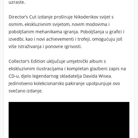
uzraste.
Director’s Cut izdanje proširuje Nikoderikov svijet s
osmim, ekskluzivnim svijetom, novim modovima i
poboljšanim mehanikama igranja. Poboljšanja u grafici i
izvedbi, kao i novi achievementi i trofeji, omogućuju još
više istraživanja i ponovne igrivosti.
Collector’s Edition uključuje umjetnički album s
ekskluzivnim ilustracijama i kompletan glazbeni zapis na
CD-u, djelo legendarnog skladatelja Davida Wisea.
Jedinstveno kolekcionarsko pakiranje upotpunjuje ovo
svečano izdanje.