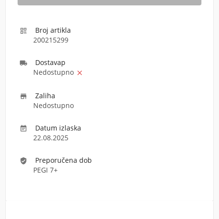
Broj artikla

200215299
Dostava
p

Nedostupno

Zaliha

Nedostupno
Datum izlaska

22.08.2025
Preporučena dob
verified_user
PEGI 7+