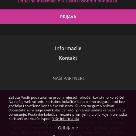
Dodatne informacije o zaštiti osobnih podataka.
Informacije
Kontakt
NAŠI PARTNERI
Zaštita Vaših podataka na prvom mjestu! Također koristimo kolačiće!
Na našoj web stranici koristimo kolačiće kako bismo osigurali rad bez
Slike na ovoj web stranici služe samo kao ilustracija. Tehničke
grešaka i savršeno korisničko iskustvo. Klikom na gumb prihvati
specifikacije, sadržaji paketa i hardverski zahtjevi softvera navedeni
dopuštate korištenje ovih kolačića, kao i prijenos podataka vezanih uz
na ovoj web stranici imaju samo informativnu svrhu, izdavači
ponašanje. Postavke kolačića možete promijeniti u bilo kojem trenutku
zadržavaju pravo na izmjene bez prethodne najave, tako da naša
koristeći prekidače ispod.
Više informacija
tvrtka ne može preuzeti odgovornost za te informacije. Zadržavamo
Odbijanje
pravo promjene cijena bez prethodne najave! Cjelokupni pisani
materijal na ovoj web stranici je u vlasništvu Konzolvilág Kft. (NAIH-