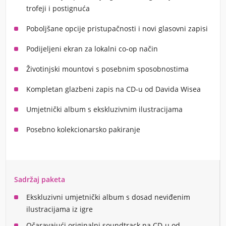
trofeji i postignuća
Poboljšane opcije pristupačnosti i novi glasovni zapisi
Podijeljeni ekran za lokalni co-op način
Životinjski mountovi s posebnim sposobnostima
Kompletan glazbeni zapis na CD-u od Davida Wisea
Umjetnički album s ekskluzivnim ilustracijama
Posebno kolekcionarsko pakiranje
Sadržaj paketa
Ekskluzivni umjetnički album s dosad neviđenim
ilustracijama iz igre
Očaravajući originalni soundtrack na CD-u od