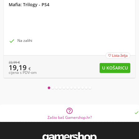
Mafia: Trilogy - PS4

Na zalihi
Lista želja

22,99
€
19,19
€
cijena s PDV-om


Zašto baš Gamershop.hr?