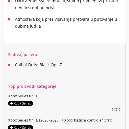
Dark Aether svijet: mračni, stalno promjenjivi prostori i
nemilosrdni nemrtvi
Atmosfera koja preživljavanje pretvara u putovanje u
dubine ludila
Sadržaj paketa
Call of Duty: Black Ops 7
Top proizvodi kategorije
Xbox Series X 1TB
Xbox Series
947 €
Xbox Series X 1TB (2023.-2025.) + Xbox bežični kontroler (crni)
Xbox Series