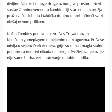
divljinu Aljaske i mnoge druge uzbudljive prostore. Novi
sustav
Omnimovement
u kombinaciji s arsenalom oružja
pruža veću slobodu i taktičku dubinu u borbi, čineći svaki
okršaj novom prilikom.
Način
Zombies
ponovno se vraća s Treyarchovim
klasičnim gameplayem temeljenim na krugovima. Priča se
odvija u svijetu Dark Aethera, gdje su tama i magla stalno
prisutne, a nemrtvi nikada ne miruju. Preživljavanje ovdje
nije samo borba, već i putovanje u dubine ludila.