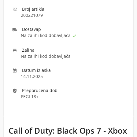
Broj artikla

200221079
Dostava
p

Na zalihi kod dobavljača

Zaliha

Na zalihi kod dobavljača
Datum izlaska

14.11.2025
Preporučena dob
verified_user
PEGI 18+
Call of Duty: Black Ops 7 - Xbox