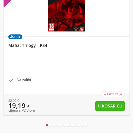
PS4
Mafia: Trilogy - PS4

Na zalihi
Lista želja

22,99
€
19,19
€
cijena s PDV-om