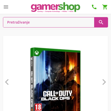





