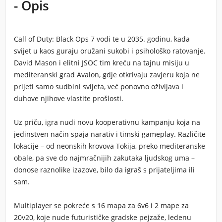
- Opis
Call of Duty: Black Ops 7
vodi te u 2035. godinu, kada
svijet u kaos guraju oružani sukobi i psihološko ratovanje.
David Mason i elitni JSOC tim kreću na tajnu misiju u
mediteranski grad Avalon, gdje otkrivaju zavjeru koja ne
prijeti samo sudbini svijeta, već ponovno oživljava i
duhove njihove vlastite prošlosti.
Uz priču, igra nudi novu kooperativnu kampanju koja na
jedinstven način spaja narativ i timski gameplay. Različite
lokacije – od neonskih krovova Tokija, preko mediteranske
obale, pa sve do najmračnijih zakutaka ljudskog uma –
donose raznolike izazove, bilo da igraš s prijateljima ili
sam.
Multiplayer se pokreće s 16 mapa za 6v6 i 2 mape za
20v20, koje nude futurističke gradske pejzaže, ledenu