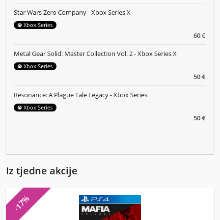
Star Wars Zero Company - Xbox Series X
Xbox Series
60 €
Metal Gear Solid: Master Collection Vol. 2 - Xbox Series X
Xbox Series
50 €
Resonance: A Plague Tale Legacy - Xbox Series
Xbox Series
50 €
Iz tjedne akcije
-17%