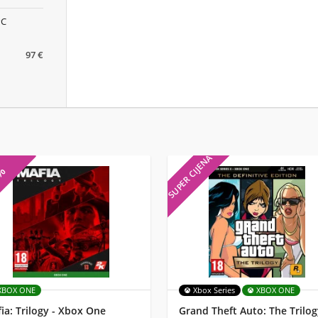
PC
97 €
SUPER CIJENA
7%
XBOX ONE
Xbox Series
XBOX ONE
ia: Trilogy - Xbox One
Grand Theft Auto: The Trilog