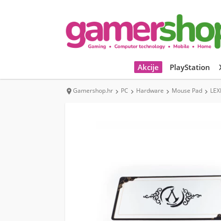
Akcije
PlayStation
Gamershop.hr
PC
Hardware
Mouse Pad
LEX




