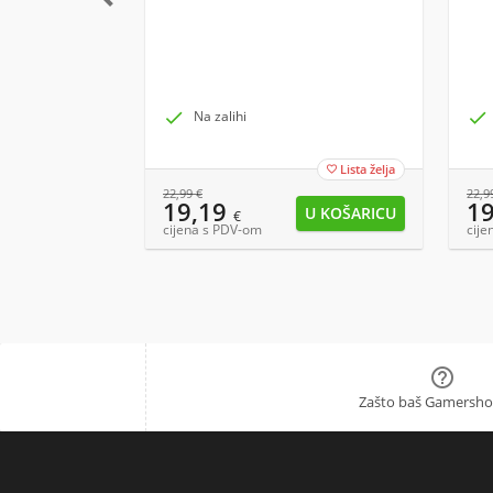

Na zalihi

Lista želja

22,99
€
22,9
19,19
1
€
cijena s PDV-om
cije

Zašto baš Gamersho