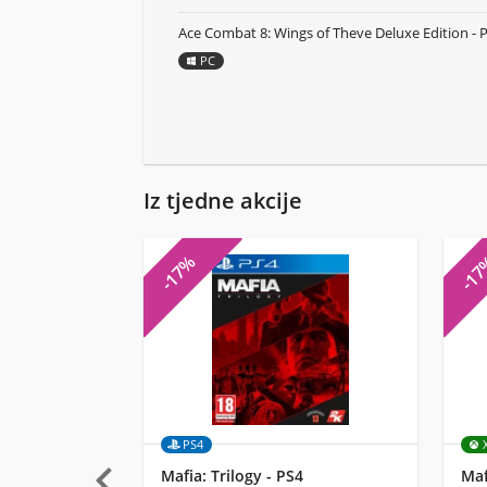
Ace Combat 8: Wings of Theve Deluxe Edition - 
PC
Iz tjedne akcije
-17%
-1
PS4

Mafia: Trilogy - PS4
Maf