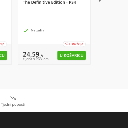
The Definitive Edition - PS4
Marvel Classi
Valentines Da

Na zalihi

Na zalihi k
elja
Lista želja

24,59
8,29
€
€
cijena s PDV-om
cijena s PDV-om

Tjedni popusti