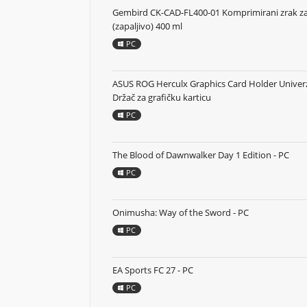
Gembird CK-CAD-FL400-01 Komprimirani zrak za
(zapaljivo) 400 ml
PC
ASUS ROG Herculx Graphics Card Holder Univer
Držač za grafičku karticu
PC
The Blood of Dawnwalker Day 1 Edition - PC
PC
Onimusha: Way of the Sword - PC
PC
EA Sports FC 27 - PC
PC