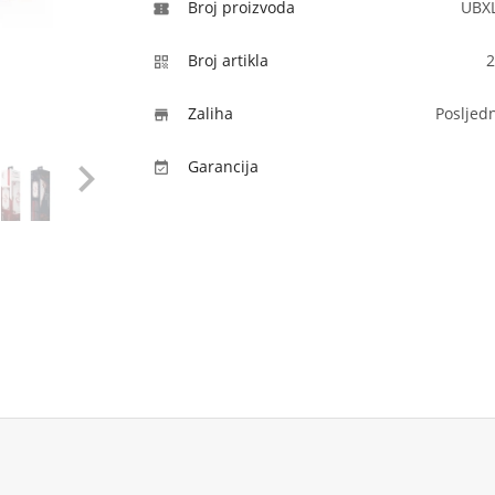
Broj proizvoda
UBX

Broj artikla
2

Zaliha
Posljed


Garancija
