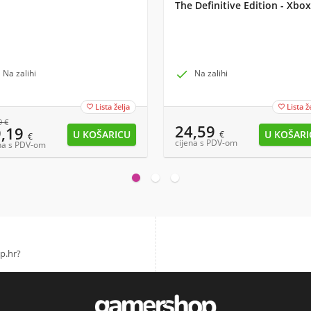
The Definitive Edition - Xbox
Na zalihi

Na zalihi
Lista želja
Lista ž


9
€
24,59
9,19
€
€
cijena s PDV-om
na s PDV-om
p.hr?