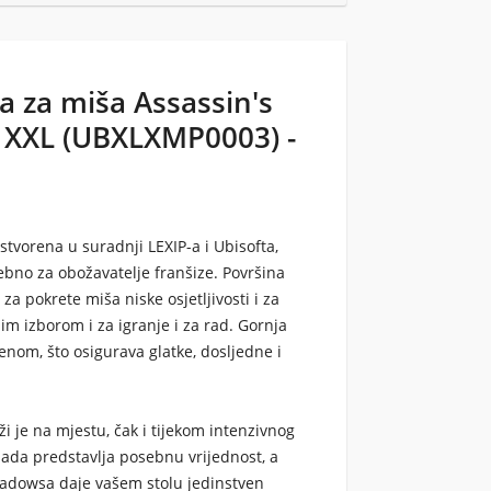
a za miša Assassin's
XXL (UBXLXMP0003) -
tvorena u suradnji LEXIP-a i Ubisofta,
ebno za obožavatelje franšize. Površina
za pokrete miša niske osjetljivosti i za
nim izborom i za igranje i za rad. Gornja
nom, što osigurava glatke, dosljedne i
i je na mjestu, čak i tijekom intenzivnog
ada predstavlja posebnu vrijednost, a
Shadowsa daje vašem stolu jedinstven