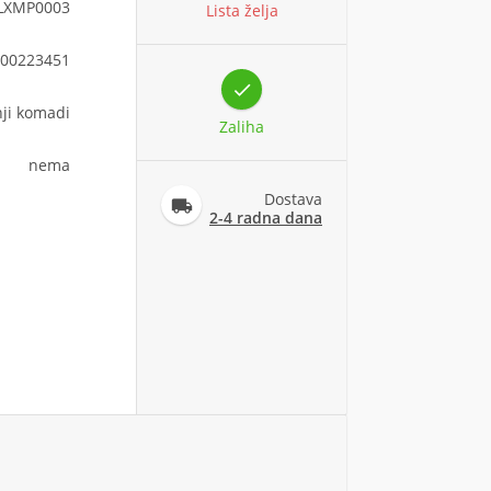
LXMP0003
Lista želja
00223451

nji komadi
Zaliha
nema
Dostava

2-4 radna dana