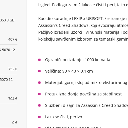
izgled. Podloga za miš lako se čisti i peri, tak
Kao dio suradnje LEXIP x UBISOFT, kreirano je 
060 8 GB
Assassin's Creed Shadows, koji evociraju atmo
Pažljivo izrađeni uzorci i vrhunski materijali o
kolekciju savršenim izborom za tematski gami
407 €
 5070 12
Ograničeno izdanje: 1000 komada
752 €
Veličina: 90 × 40 × 0,4 cm
5070 12
Materijal: gornji sloj od mikroteksturirano
Protuklizna donja površina za stabilnost
704 €
Službeni dizajn za Assassin's Creed Shado
Lako se čisti, perivo
0 €