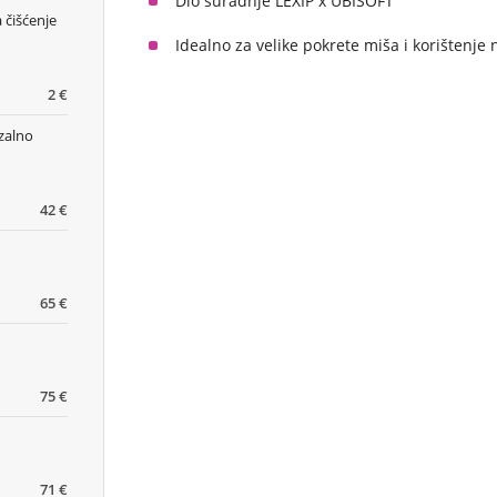
Dio suradnje LEXIP x UBISOFT
 čišćenje
Idealno za velike pokrete miša i korištenje 
2 €
zalno
42 €
65 €
75 €
71 €