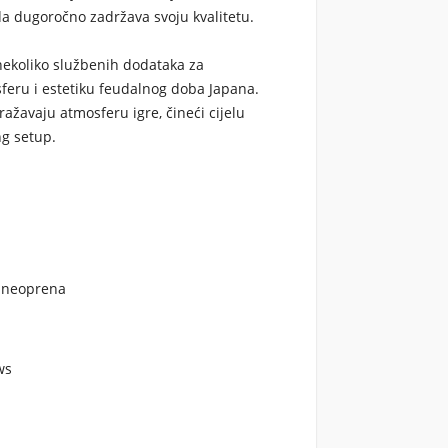
o da dugoročno zadržava svoju kvalitetu.
nekoliko službenih dodataka za
sferu i estetiku feudalnog doba Japana.
dražavaju atmosferu igre, čineći cijelu
ng setup.
g neoprena
ws