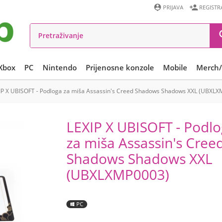


PRIJAVA
REGISTR
Xbox
PC
Nintendo
Prijenosne konzole
Mobile
Merch/
IP X UBISOFT - Podloga za miša Assassin's Creed Shadows Shadows XXL (UBXL
LEXIP X UBISOFT - Podl
za miša Assassin's Cree
Shadows Shadows XXL
(UBXLXMP0003)
PC