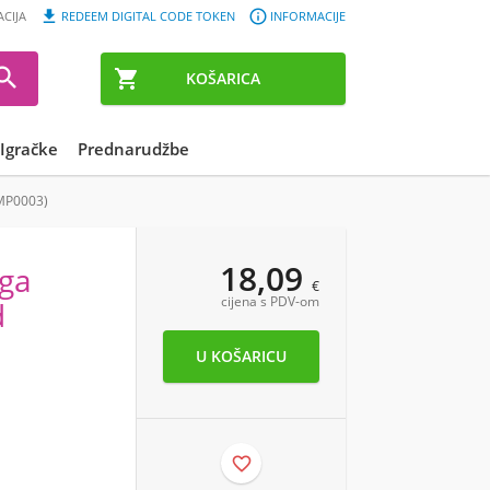


ACIJA
REDEEM DIGITAL CODE TOKEN
INFORMACIJE


KOŠARICA
Igračke
Prednarudžbe
XMP0003)
18,09
oga
€
cijena s PDV-om
d
