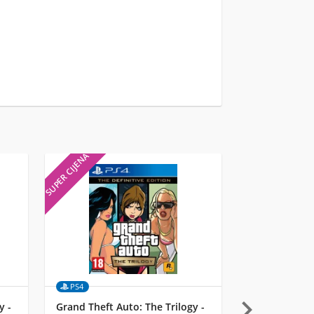
SUPER CIJENA
SUPER CIJENA
PS4
Merch

y -
Grand Theft Auto: The Trilogy -
Funko 4-Pack